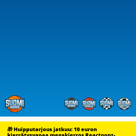
🎁 Huipputarjous jatkuu: 10 euron
kierrätysvapaa megakierros Reactoonz-