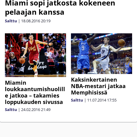
Miami sopi jatkosta kokeneen
pelaajan kanssa
Salttu
|
18.08.2016
20:19
Kaksinkertainen
Miamin
NBA-mestari jatkaa
loukkaantumishuolill
Memphisissä
e jatkoa – takamies
Salttu
|
11.07.2014
17:55
loppukauden sivussa
Salttu
|
24.02.2016
21:49