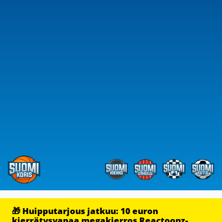
🎁 Huipputarjous jatkuu: 10 euron
kierrätysvapaa megakierros Reactoonz-