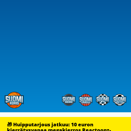
🎁 Huipputarjous jatkuu: 10 euron
kierrätysvapaa megakierros Reactoonz-