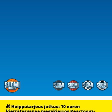
🎁 Huipputarjous jatkuu: 10 euron
kierrätysvapaa megakierros Reactoonz-