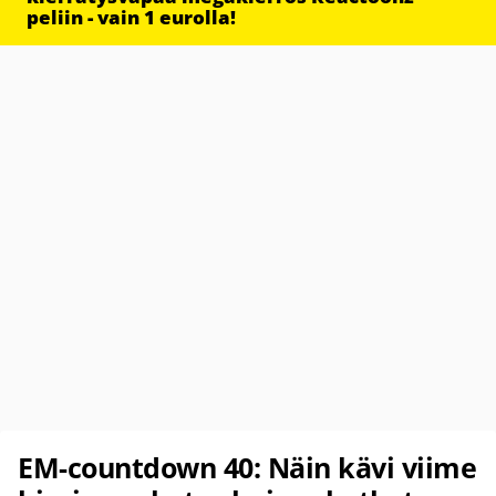
peliin - vain 1 eurolla!
EM-countdown 40: Näin kävi viime