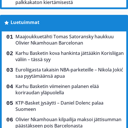
palkkakaton kiertämisestä
Luetuimmat
Maajoukkuetähti Tomas Satoransky haukkuu
Olivier Nkamhouan Barcelonan
Karhu Basketin kova hankinta jättääkin Korisliigan
väliin – tässä syy
Euroliigasta takaisin NBA-parketeille – Nikola Jokić
saa pyytämäänsä apua
Karhu Basketin viimeinen palanen elää
koriraudan yläpuolella
KTP-Basket jysäytti – Daniel Dolenc palaa
Suomeen
Olivier Nkamhouan kilpailija maksoi jättisumman
päästäkseen pois Barcelonasta