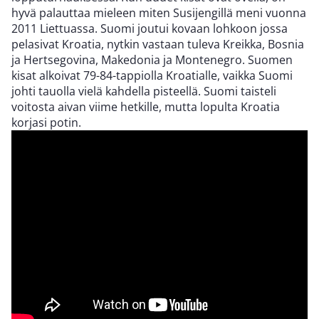
hyvä palauttaa mieleen miten Susijengillä meni vuonna
2011 Liettuassa. Suomi joutui kovaan lohkoon jossa
pelasivat Kroatia, nytkin vastaan tuleva Kreikka, Bosnia
ja Hertsegovina, Makedonia ja Montenegro. Suomen
kisat alkoivat 79-84-tappiolla Kroatialle, vaikka Suomi
johti tauolla vielä kahdella pisteellä. Suomi taisteli
voitosta aivan viime hetkille, mutta lopulta Kroatia
korjasi potin.