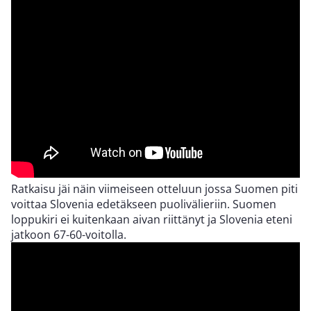
Ratkaisu jäi näin viimeiseen otteluun jossa Suomen piti
voittaa Slovenia edetäkseen puolivälieriin. Suomen
loppukiri ei kuitenkaan aivan riittänyt ja Slovenia eteni
jatkoon 67-60-voitolla.