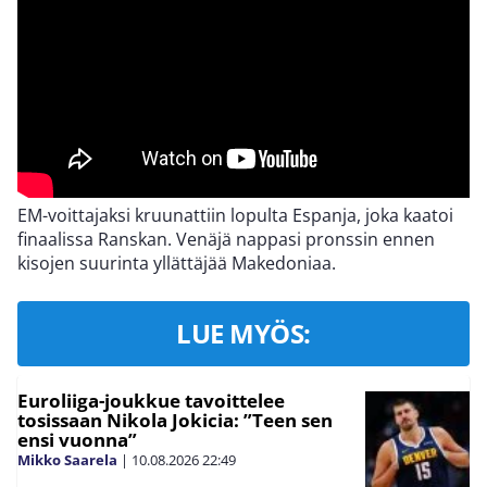
EM-voittajaksi kruunattiin lopulta Espanja, joka kaatoi
finaalissa Ranskan. Venäjä nappasi pronssin ennen
kisojen suurinta yllättäjää Makedoniaa.
LUE MYÖS:
Euroliiga-joukkue tavoittelee
tosissaan Nikola Jokicia: ”Teen sen
ensi vuonna”
Mikko Saarela
|
10.08.2026
22:49