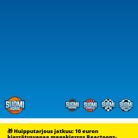
🎁 Huipputarjous jatkuu: 10 euron
kierrätysvapaa megakierros Reactoonz-