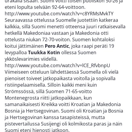
urakalla sisään. Suomi voitti toisen puoliskon 50-26 ja
eteni lopulta selvään 92-64-voittoon.
http://www.youtube.com/watch?v=c8YRMsMvkTY
Seuraavassa ottelussa Suomelle juotettiin katkeraa
kalkkia, sillä Suomi menetti otteensa juuri ratkaisevalla
hetkellä Makedoniaa vastaan ja Makedonia otti
ottelusta niukan 72-70-voiton. Suomen kohtaloksi
koitui jättimäinen
Pero Antic
, joka raapi peräti 19
levypalloa
Tuukka Kotin
ollessa Suomen
ykköslevarimies viidellä.
http://www.youtube.com/watch?v=lCE_RfvbnpU
Viimeiseen otteluun lähdettäessä Suomella oli vielä
pienoiset toiveet jatkopaikasta voitolla ja sopivalla
ristiinpelaamisella. Silloin kaikki meni kuin
Strömssössä, sillä Suomen 71-65-voitto
Montenegrosta riitti jatkopaikkaan, kun
samanaikaisesti Kreikka voitti Kroatian ja Makedonia
Bosnia ja Hertsegovinan. Suomi oli Kroatian ja Bosnia
ja Hertsegovinan kanssa tasapisteissä, mutta
pistevertailussa Susijengi oli kolmikosta paras ja näin
Suomi eteni hienosti jatkoon.