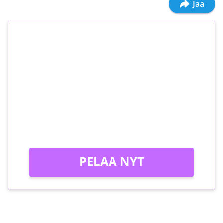
Jaa
🎁 Huipputarjous jatkuu: 10
euron kierrätysvapaa
megakierros Reactoonz-
peliin – vain 1 eurolla!
Peli: Reactoonz
Vain uusille asiakkaille!
PELAA NYT