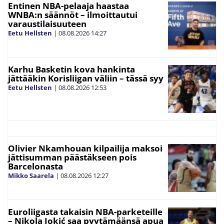
Entinen NBA-pelaaja haastaa
WNBA:n säännöt – ilmoittautui
varaustilaisuuteen
Eetu Hellsten
|
08.08.2026
14:27
Karhu Basketin kova hankinta
jättääkin Korisliigan väliin – tässä syy
Eetu Hellsten
|
08.08.2026
12:53
Olivier Nkamhouan kilpailija maksoi
jättisumman päästäkseen pois
Barcelonasta
Mikko Saarela
|
08.08.2026
12:27
Euroliigasta takaisin NBA-parketeille
– Nikola Jokić saa pyytämäänsä apua