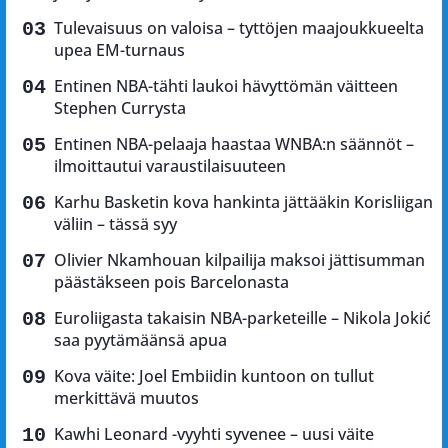
Tulevaisuus on valoisa – tyttöjen maajoukkueelta
upea EM-turnaus
Entinen NBA-tähti laukoi hävyttömän väitteen
Stephen Currysta
Entinen NBA-pelaaja haastaa WNBA:n säännöt –
ilmoittautui varaustilaisuuteen
Karhu Basketin kova hankinta jättääkin Korisliigan
väliin – tässä syy
Olivier Nkamhouan kilpailija maksoi jättisumman
päästäkseen pois Barcelonasta
Euroliigasta takaisin NBA-parketeille – Nikola Jokić
saa pyytämäänsä apua
Kova väite: Joel Embiidin kuntoon on tullut
merkittävä muutos
Kawhi Leonard -vyyhti syvenee – uusi väite