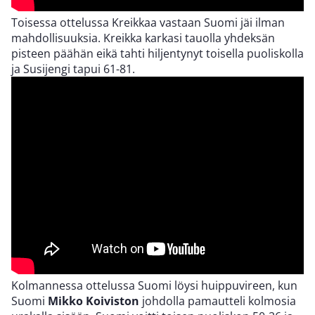
Toisessa ottelussa Kreikkaa vastaan Suomi jäi ilman
mahdollisuuksia. Kreikka karkasi tauolla yhdeksän
pisteen päähän eikä tahti hiljentynyt toisella puoliskolla
ja Susijengi tapui 61-81.
Kolmannessa ottelussa Suomi löysi huippuvireen, kun
Suomi
Mikko Koiviston
johdolla pamautteli kolmosia