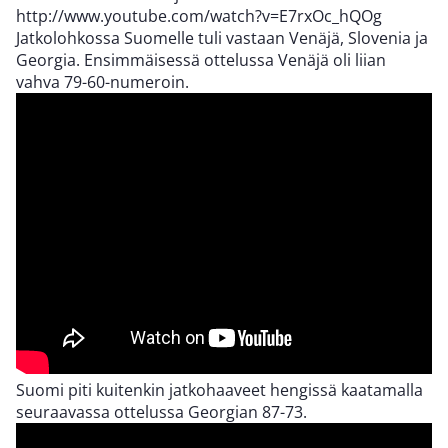
http://www.youtube.com/watch?v=E7rxOc_hQOg
Jatkolohkossa Suomelle tuli vastaan Venäjä, Slovenia ja
Georgia. Ensimmäisessä ottelussa Venäjä oli liian
vahva 79-60-numeroin.
Suomi piti kuitenkin jatkohaaveet hengissä kaatamalla
seuraavassa ottelussa Georgian 87-73.