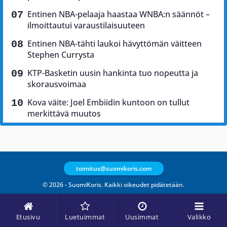
Entinen NBA-pelaaja haastaa WNBA:n säännöt –
ilmoittautui varaustilaisuuteen
Entinen NBA-tähti laukoi hävyttömän väitteen
Stephen Currysta
KTP-Basketin uusin hankinta tuo nopeutta ja
skorausvoimaa
Kova väite: Joel Embiidin kuntoon on tullut
merkittävä muutos
toimitus@suomikoris.com
© 2026 - SuomiKoris. Kaikki oikeudet pidätetään.
Etusivu
Luetuimmat
Uusimmat
Valikko