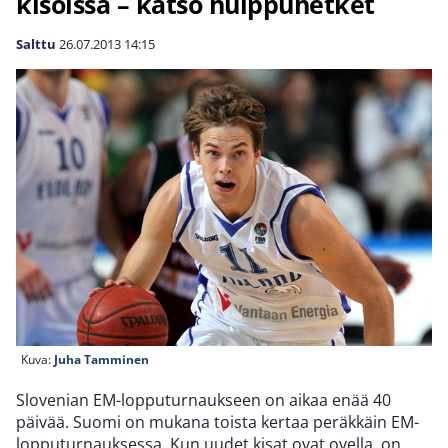
kisoissa – katso huippuhetket
Salttu
26.07.2013
14:15
Kuva:
Juha Tamminen
Slovenian EM-lopputurnaukseen on aikaa enää 40
päivää. Suomi on mukana toista kertaa peräkkäin EM-
lopputurnauksessa. Kun uudet kisat ovat ovella, on