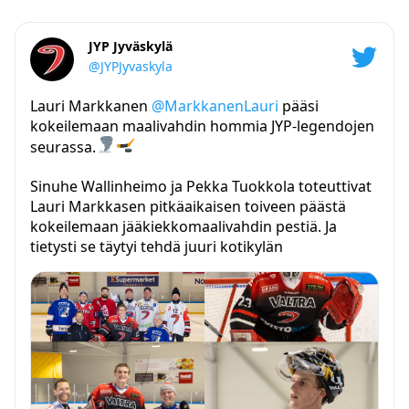
JYP Jyväskylä
@JYPJyvaskyla
Lauri Markkanen
@MarkkanenLauri
pääsi
kokeilemaan maalivahdin hommia JYP-legendojen
seurassa.
Sinuhe Wallinheimo ja Pekka Tuokkola toteuttivat
Lauri Markkasen pitkäaikaisen toiveen päästä
kokeilemaan jääkiekkomaalivahdin pestiä. Ja
tietysti se täytyi tehdä juuri kotikylän