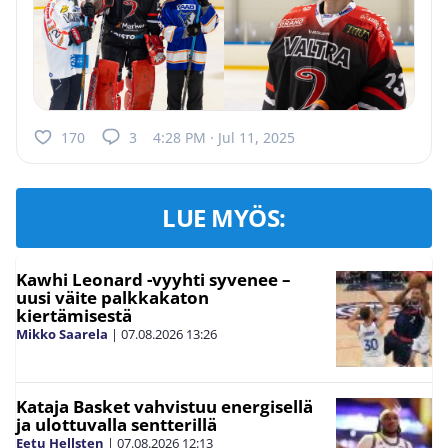
170
3
4:28 PM · Jul 11, 2025
LUE MYÖS:
Kawhi Leonard -vyyhti syvenee –
uusi väite palkkakaton
kiertämisestä
Mikko Saarela
|
07.08.2026
13:26
Kataja Basket vahvistuu energisellä
ja ulottuvalla sentterillä
Eetu Hellsten
|
07.08.2026
12:13