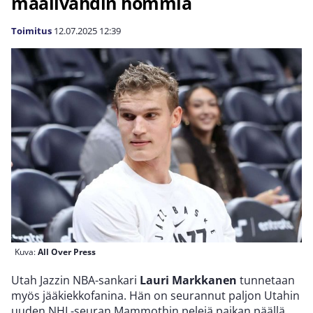
maalivahdin hommia
Toimitus
12.07.2025
12:39
Kuva:
All Over Press
Utah Jazzin NBA-sankari
Lauri Markkanen
tunnetaan
myös jääkiekkofanina. Hän on seurannut paljon Utahin
uuden NHL-seuran Mammothin pelejä paikan päällä.