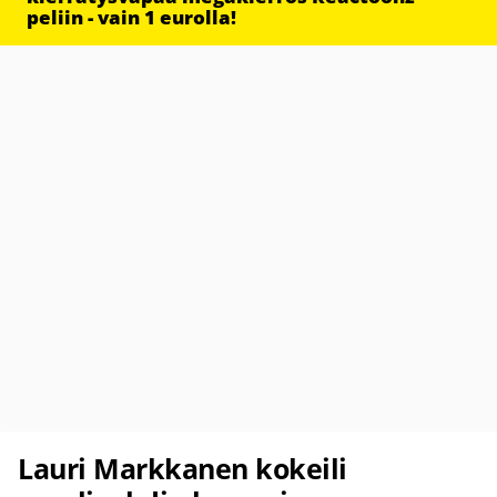
peliin - vain 1 eurolla!
Lauri Markkanen kokeili