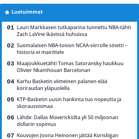
Luetuimmat
Lauri Markkasen tutkaparina tunnettu NBA-tähti
Zach LaVine ikävissä huhuissa
Suomalaisen NBA-toivon NCAA-siirrolle sinetti –
historia ei mairittele
Maajoukkuetähti Tomas Satoransky haukkuu
Olivier Nkamhouan Barcelonan
Karhu Basketin viimeinen palanen elää
koriraudan yläpuolella
KTP-Basketin uusin hankinta tuo nopeutta ja
skorausvoimaa
Lähde: Dallas Mavericksilta yli 50 miljoonan
dollarin sopimus
Kouvojen Joona Heinonen jättää Korisliigan