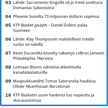
Lähde: Sacramento Kingsillä oli jo treidi sovittuna
Domantas Sabonisista
Phoenix Sunsilta 73 miljoonan dollarin sopimus
KTP-Basket jysäytti – Daniel Dolenc palaa
Suomeen
Lähde: Klay Thompsonin mahdollisen treidin
runko on selvillä
Kevin Durantilta kiistelty näkemys LeBron Jamesin
Philadelphia 76ersista
Loimaan Bisons vahvistui atleettisella
kanadalaislaiturilla
Maajoukkuetähti Tomas Satoransky haukkuu
Olivier Nkamhouan Barcelonan
KTP-Basketin uusin hankinta tuo nopeutta ja
skorausvoimaa