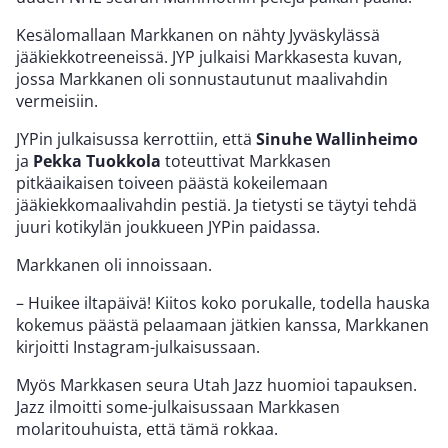
Kesälomallaan Markkanen on nähty Jyväskylässä
jääkiekkotreeneissä. JYP julkaisi Markkasesta kuvan,
jossa Markkanen oli sonnustautunut maalivahdin
vermeisiin.
JYPin julkaisussa kerrottiin, että
Sinuhe Wallinheimo
ja
Pekka Tuokkola
toteuttivat Markkasen
pitkäaikaisen toiveen päästä kokeilemaan
jääkiekkomaalivahdin pestiä. Ja tietysti se täytyi tehdä
juuri kotikylän joukkueen JYPin paidassa.
Markkanen oli innoissaan.
– Huikee iltapäivä! Kiitos koko porukalle, todella hauska
kokemus päästä pelaamaan jätkien kanssa, Markkanen
kirjoitti Instagram-julkaisussaan.
Myös Markkasen seura Utah Jazz huomioi tapauksen.
Jazz ilmoitti some-julkaisussaan Markkasen
molaritouhuista, että tämä rokkaa.