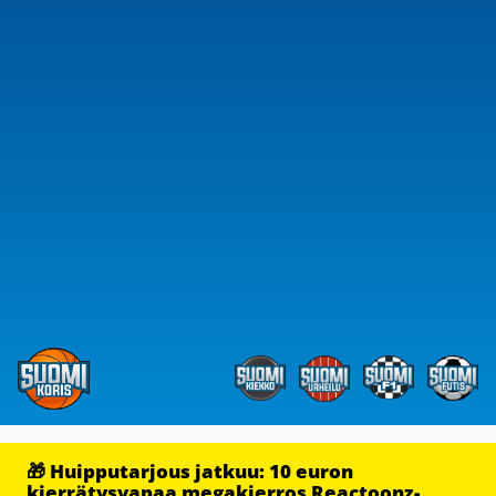
🎁 Huipputarjous jatkuu: 10 euron
kierrätysvapaa megakierros Reactoonz-