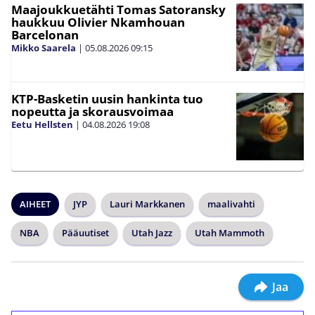
Maajoukkuetähti Tomas Satoransky
haukkuu Olivier Nkamhouan
Barcelonan
Mikko Saarela
|
05.08.2026
09:15
KTP-Basketin uusin hankinta tuo
nopeutta ja skorausvoimaa
Eetu Hellsten
|
04.08.2026
19:08
AIHEET
JYP
Lauri Markkanen
maalivahti
NBA
Pääuutiset
Utah Jazz
Utah Mammoth
Jaa