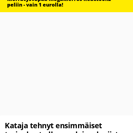
peliin - vain 1 eurolla!
Kataja tehnyt ensimmäiset