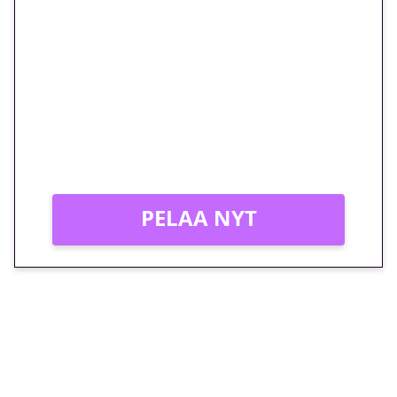
🎁 Huipputarjous jatkuu: 10
euron kierrätysvapaa
megakierros Reactoonz-
peliin – vain 1 eurolla!
Peli: Reactoonz
Vain uusille asiakkaille!
PELAA NYT