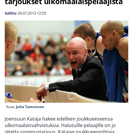
tarjoukset ulkomaalaispelaajista
Salttu
29.07.2013
12:55
Kuva:
Juha Tamminen
Joensuun Kataja hakee edelleen joukkueeseensa
ulkomaalaisvahvistuksia. Halutuille pelaajille on jo
jätetty sopimustarjous. Katajan joukkueenjohtaja