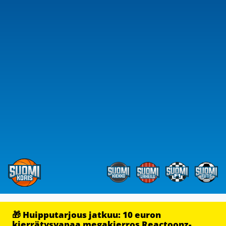
🎁 Huipputarjous jatkuu: 10 euron
kierrätysvapaa megakierros Reactoonz-