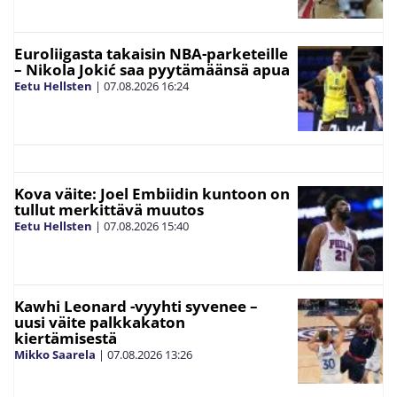
Euroliigasta takaisin NBA-parketeille
– Nikola Jokić saa pyytämäänsä apua
Eetu Hellsten
|
07.08.2026
16:24
Kova väite: Joel Embiidin kuntoon on
tullut merkittävä muutos
Eetu Hellsten
|
07.08.2026
15:40
Kawhi Leonard -vyyhti syvenee –
uusi väite palkkakaton
kiertämisestä
Mikko Saarela
|
07.08.2026
13:26