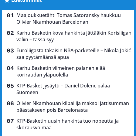
Luetuimmat
Maajoukkuetähti Tomas Satoransky haukkuu
Olivier Nkamhouan Barcelonan
Karhu Basketin kova hankinta jättääkin Korisliigan
väliin – tässä syy
Euroliigasta takaisin NBA-parketeille – Nikola Jokić
saa pyytämäänsä apua
Karhu Basketin viimeinen palanen elää
koriraudan yläpuolella
KTP-Basket jysäytti – Daniel Dolenc palaa
Suomeen
Olivier Nkamhouan kilpailija maksoi jättisumman
päästäkseen pois Barcelonasta
KTP-Basketin uusin hankinta tuo nopeutta ja
skorausvoimaa