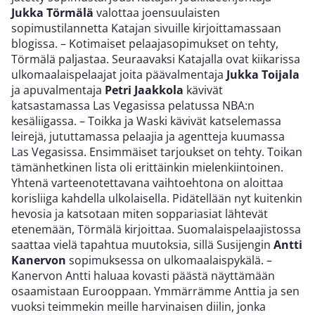
Jukka Törmälä
valottaa joensuulaisten
sopimustilannetta Katajan sivuille kirjoittamassaan
blogissa. – Kotimaiset pelaajasopimukset on tehty,
Törmälä paljastaa. Seuraavaksi Katajalla ovat kiikarissa
ulkomaalaispelaajat joita päävalmentaja
Jukka Toijala
ja apuvalmentaja
Petri Jaakkola
kävivät
katsastamassa Las Vegasissa pelatussa NBA:n
kesäliigassa. – Toikka ja Waski kävivät katselemassa
leirejä, jututtamassa pelaajia ja agentteja kuumassa
Las Vegasissa. Ensimmäiset tarjoukset on tehty. Toikan
tämänhetkinen lista oli erittäinkin mielenkiintoinen.
Yhtenä varteenotettavana vaihtoehtona on aloittaa
korisliiga kahdella ulkolaisella. Pidätellään nyt kuitenkin
hevosia ja katsotaan miten soppariasiat lähtevät
etenemään, Törmälä kirjoittaa. Suomalaispelaajistossa
saattaa vielä tapahtua muutoksia, sillä Susijengin
Antti
Kanervon
sopimuksessa on ulkomaalaispykälä. –
Kanervon Antti haluaa kovasti päästä näyttämään
osaamistaan Eurooppaan. Ymmärrämme Anttia ja sen
vuoksi teimmekin meille harvinaisen diilin, jonka