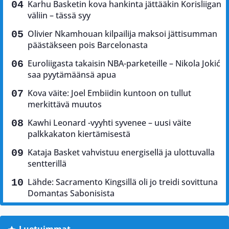
Karhu Basketin kova hankinta jättääkin Korisliigan
väliin – tässä syy
Olivier Nkamhouan kilpailija maksoi jättisumman
päästäkseen pois Barcelonasta
Euroliigasta takaisin NBA-parketeille – Nikola Jokić
saa pyytämäänsä apua
Kova väite: Joel Embiidin kuntoon on tullut
merkittävä muutos
Kawhi Leonard -vyyhti syvenee – uusi väite
palkkakaton kiertämisestä
Kataja Basket vahvistuu energisellä ja ulottuvalla
sentterillä
Lähde: Sacramento Kingsillä oli jo treidi sovittuna
Domantas Sabonisista