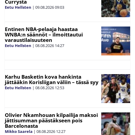
Currysta
Eetu Hellsten
|
09.08.2026
09:03
Entinen NBA-pelaaja haastaa
WNBA:n säännöt – ilmoittautui
varaustilaisuuteen
Eetu Hellsten
|
08.08.2026
14:27
Karhu Basketin kova hankinta
jättääkin Korisliigan väliin – tässä syy
Eetu Hellsten
|
08.08.2026
12:53
Olivier Nkamhouan kilpailija maksoi
jättisumman päästäkseen pois
Barcelonasta
Mikko Saarela
|
08.08.2026
12:27