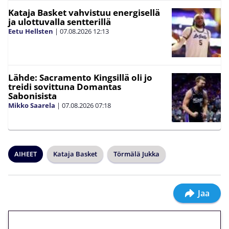
Kataja Basket vahvistuu energisellä
ja ulottuvalla sentterillä
Eetu Hellsten
|
07.08.2026
12:13
Lähde: Sacramento Kingsillä oli jo
treidi sovittuna Domantas
Sabonisista
Mikko Saarela
|
07.08.2026
07:18
AIHEET
Kataja Basket
Törmälä Jukka
Jaa