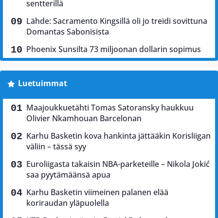
sentterillä
Lähde: Sacramento Kingsillä oli jo treidi sovittuna
Domantas Sabonisista
Phoenix Sunsilta 73 miljoonan dollarin sopimus
Luetuimmat
Maajoukkuetähti Tomas Satoransky haukkuu
Olivier Nkamhouan Barcelonan
Karhu Basketin kova hankinta jättääkin Korisliigan
väliin – tässä syy
Euroliigasta takaisin NBA-parketeille – Nikola Jokić
saa pyytämäänsä apua
Karhu Basketin viimeinen palanen elää
koriraudan yläpuolella