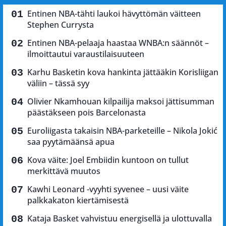
Entinen NBA-tähti laukoi hävyttömän väitteen
Stephen Currysta
Entinen NBA-pelaaja haastaa WNBA:n säännöt –
ilmoittautui varaustilaisuuteen
Karhu Basketin kova hankinta jättääkin Korisliigan
väliin – tässä syy
Olivier Nkamhouan kilpailija maksoi jättisumman
päästäkseen pois Barcelonasta
Euroliigasta takaisin NBA-parketeille – Nikola Jokić
saa pyytämäänsä apua
Kova väite: Joel Embiidin kuntoon on tullut
merkittävä muutos
Kawhi Leonard -vyyhti syvenee – uusi väite
palkkakaton kiertämisestä
Kataja Basket vahvistuu energisellä ja ulottuvalla