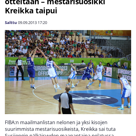
otteitaan – mestarisuosikki
Kreikka taipui
Salttu
09.09.2013
17:20
FIBA:n maailmanlistan nelonen ja yksi kisojen
suurimmista mestarisuosikeista, Kreikka sai tuta
Susijengin nälkäisyyden maanantaina pelatussa