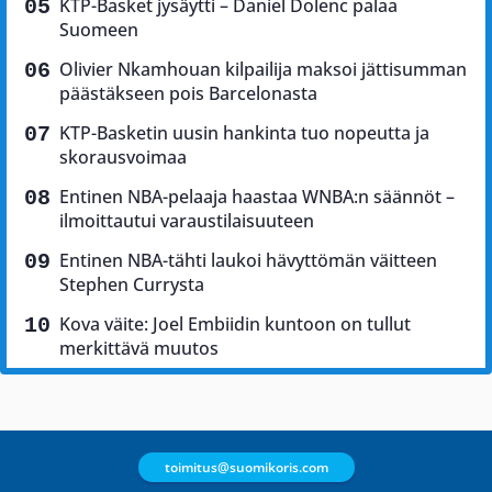
KTP-Basket jysäytti – Daniel Dolenc palaa
Suomeen
Olivier Nkamhouan kilpailija maksoi jättisumman
päästäkseen pois Barcelonasta
KTP-Basketin uusin hankinta tuo nopeutta ja
skorausvoimaa
Entinen NBA-pelaaja haastaa WNBA:n säännöt –
ilmoittautui varaustilaisuuteen
Entinen NBA-tähti laukoi hävyttömän väitteen
Stephen Currysta
Kova väite: Joel Embiidin kuntoon on tullut
merkittävä muutos
toimitus@suomikoris.com