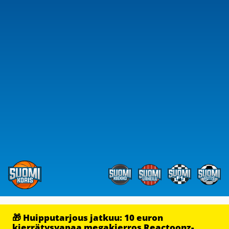
🎁 Huipputarjous jatkuu: 10 euron
kierrätysvapaa megakierros Reactoonz-