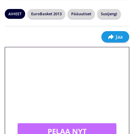
AIHEET
EuroBasket 2013
Pääuutiset
Susijengi
Jaa
🎁 Huipputarjous jatkuu: 10
euron kierrätysvapaa
megakierros Reactoonz-
peliin – vain 1 eurolla!
Peli: Reactoonz
Vain uusille asiakkaille!
PELAA NYT