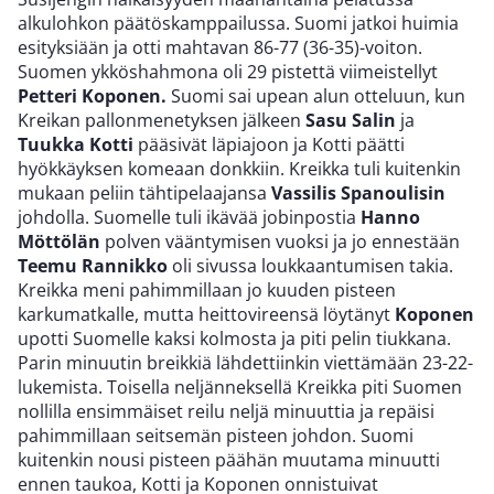
alkulohkon päätöskamppailussa. Suomi jatkoi huimia
esityksiään ja otti mahtavan 86-77 (36-35)-voiton.
Suomen ykköshahmona oli 29 pistettä viimeistellyt
Petteri Koponen.
Suomi sai upean alun otteluun, kun
Kreikan pallonmenetyksen jälkeen
Sasu Salin
ja
Tuukka Kotti
pääsivät läpiajoon ja Kotti päätti
hyökkäyksen komeaan donkkiin. Kreikka tuli kuitenkin
mukaan peliin tähtipelaajansa
Vassilis Spanoulisin
johdolla. Suomelle tuli ikävää jobinpostia
Hanno
Möttölän
polven vääntymisen vuoksi ja jo ennestään
Teemu Rannikko
oli sivussa loukkaantumisen takia.
Kreikka meni pahimmillaan jo kuuden pisteen
karkumatkalle, mutta heittovireensä löytänyt
Koponen
upotti Suomelle kaksi kolmosta ja piti pelin tiukkana.
Parin minuutin breikkiä lähdettiinkin viettämään 23-22-
lukemista. Toisella neljänneksellä Kreikka piti Suomen
nollilla ensimmäiset reilu neljä minuuttia ja repäisi
pahimmillaan seitsemän pisteen johdon. Suomi
kuitenkin nousi pisteen päähän muutama minuutti
ennen taukoa, Kotti ja Koponen onnistuivat