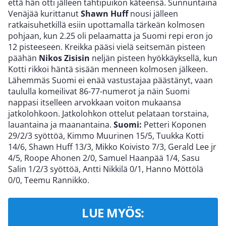
että hän otti jälleen tahtipuikon käteensä. Sunnuntaina
Venäjää kurittanut
Shawn Huff
nousi jälleen
ratkaisuhetkillä esiin upottamalla tärkeän kolmosen
pohjaan, kun 2.25 oli pelaamatta ja Suomi repi eron jo
12 pisteeseen. Kreikka pääsi vielä seitsemän pisteen
päähän
Nikos Zisisin
neljän pisteen hyökkäyksellä, kun
Kotti rikkoi häntä sisään menneen kolmosen jälkeen.
Lähemmäs Suomi ei enää vastustajaa päästänyt, vaan
taululla komeilivat 86-77-numerot ja näin Suomi
nappasi itselleen arvokkaan voiton mukaansa
jatkolohkoon. Jatkolohkon ottelut pelataan torstaina,
lauantaina ja maanantaina.
Suomi:
Petteri Koponen
29/2/3 syöttöä, Kimmo Muurinen 15/5, Tuukka Kotti
14/6, Shawn Huff 13/3, Mikko Koivisto 7/3, Gerald Lee jr
4/5, Roope Ahonen 2/0, Samuel Haanpää 1/4, Sasu
Salin 1/2/3 syöttöä, Antti Nikkilä 0/1, Hanno Möttölä
0/0, Teemu Rannikko.
LUE MYÖS: