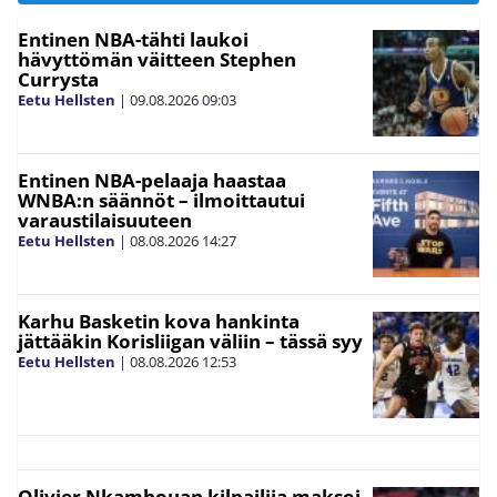
Entinen NBA-tähti laukoi
hävyttömän väitteen Stephen
Currysta
Eetu Hellsten
|
09.08.2026
09:03
Entinen NBA-pelaaja haastaa
WNBA:n säännöt – ilmoittautui
varaustilaisuuteen
Eetu Hellsten
|
08.08.2026
14:27
Karhu Basketin kova hankinta
jättääkin Korisliigan väliin – tässä syy
Eetu Hellsten
|
08.08.2026
12:53
Olivier Nkamhouan kilpailija maksoi