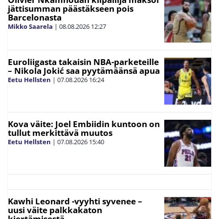
jättisumman päästäkseen pois
Barcelonasta
Mikko Saarela
|
08.08.2026
12:27
Euroliigasta takaisin NBA-parketeille
– Nikola Jokić saa pyytämäänsä apua
Eetu Hellsten
|
07.08.2026
16:24
Kova väite: Joel Embiidin kuntoon on
tullut merkittävä muutos
Eetu Hellsten
|
07.08.2026
15:40
Kawhi Leonard -vyyhti syvenee –
uusi väite palkkakaton
kiertämisestä