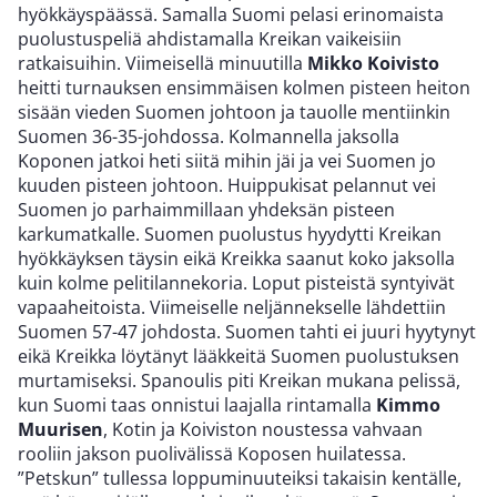
hyökkäyspäässä. Samalla Suomi pelasi erinomaista
puolustuspeliä ahdistamalla Kreikan vaikeisiin
ratkaisuihin. Viimeisellä minuutilla
Mikko Koivisto
heitti turnauksen ensimmäisen kolmen pisteen heiton
sisään vieden Suomen johtoon ja tauolle mentiinkin
Suomen 36-35-johdossa. Kolmannella jaksolla
Koponen jatkoi heti siitä mihin jäi ja vei Suomen jo
kuuden pisteen johtoon. Huippukisat pelannut vei
Suomen jo parhaimmillaan yhdeksän pisteen
karkumatkalle. Suomen puolustus hyydytti Kreikan
hyökkäyksen täysin eikä Kreikka saanut koko jaksolla
kuin kolme pelitilannekoria. Loput pisteistä syntyivät
vapaaheitoista. Viimeiselle neljännekselle lähdettiin
Suomen 57-47 johdosta. Suomen tahti ei juuri hyytynyt
eikä Kreikka löytänyt lääkkeitä Suomen puolustuksen
murtamiseksi. Spanoulis piti Kreikan mukana pelissä,
kun Suomi taas onnistui laajalla rintamalla
Kimmo
Muurisen
, Kotin ja Koiviston noustessa vahvaan
rooliin jakson puolivälissä Koposen huilatessa.
”Petskun” tullessa loppuminuuteiksi takaisin kentälle,