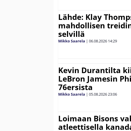
Lähde: Klay Thomp
mahdollisen treidi
selvillä
Mikko Saarela
|
06.08.2026
14:29
Kevin Durantilta k
LeBron Jamesin Phi
76ersista
Mikko Saarela
|
05.08.2026
23:06
Loimaan Bisons vah
atleettisella kanada