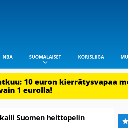
NBA
SUOMALAISET
KORISLIIGA
MU
jatkuu: 10 euron kierrätysvapaa m
vain 1 eurolla!
aili Suomen heittopelin