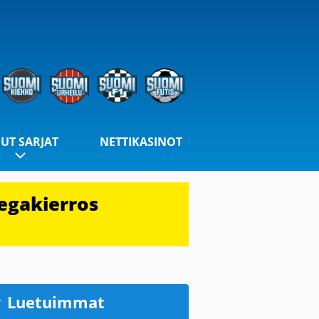
UT SARJAT
NETTIKASINOT
egakierros
Luetuimmat