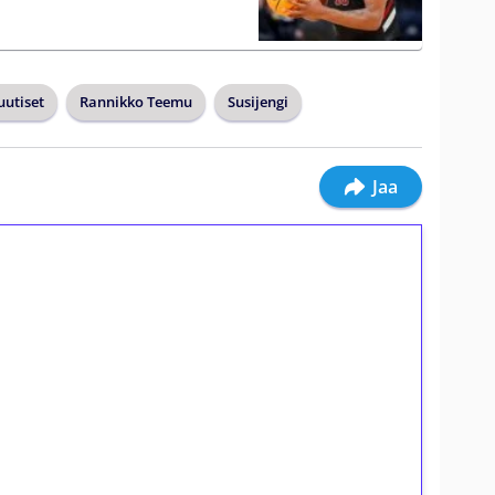
utiset
Rannikko Teemu
Susijengi
Jaa
ilmaiskierroksia ilman
osta Tuohi 1000 -peliin (arvo 0,20€ per