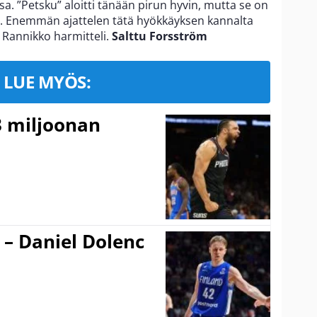
 ”Petsku” aloitti tänään pirun hyvin, mutta se on
än. Enemmän ajattelen tätä hyökkäyksen kannalta
 Rannikko harmitteli.
Salttu Forsström
LUE MYÖS:
3 miljoonan
 – Daniel Dolenc