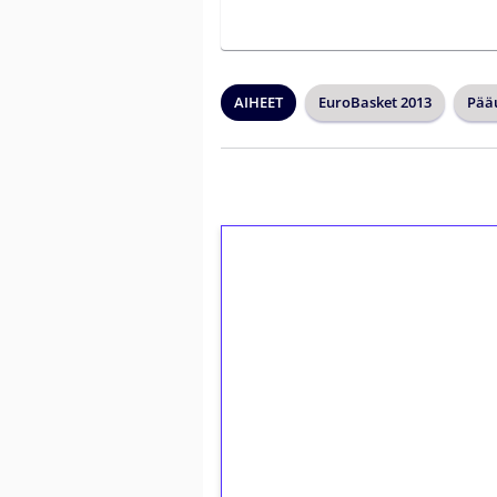
AIHEET
EuroBasket 2013
Pääu
1€ = 10€ arvosta 
kierrätystä!
Talleta 1€
Saat heti 50 ilmaiskierr
kierros)!
Ei kierrätysvaatimusta!