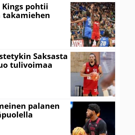
Kings pohtii
 takamiehen
istetykin Saksasta
tuo tulivoimaa
imeinen palanen
äpuolella