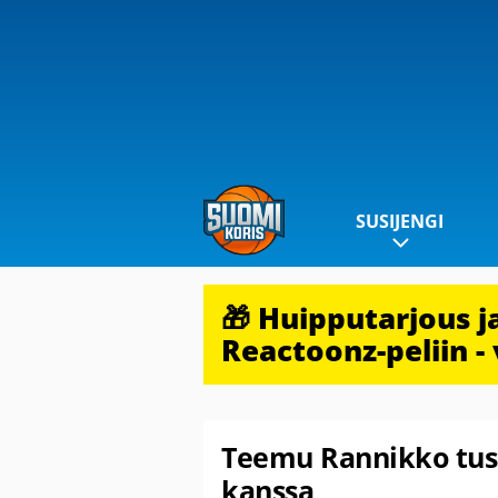
SUSIJENGI
🎁 Huipputarjous 
Reactoonz-peliin - 
Teemu Rannikko tusk
kanssa