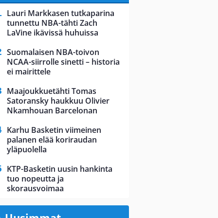
Lauri Markkasen tutkaparina
tunnettu NBA-tähti Zach
LaVine ikävissä huhuissa
Suomalaisen NBA-toivon
NCAA-siirrolle sinetti – historia
ei mairittele
Maajoukkuetähti Tomas
Satoransky haukkuu Olivier
Nkamhouan Barcelonan
Karhu Basketin viimeinen
palanen elää koriraudan
yläpuolella
KTP-Basketin uusin hankinta
tuo nopeutta ja
skorausvoimaa
Uusimmat