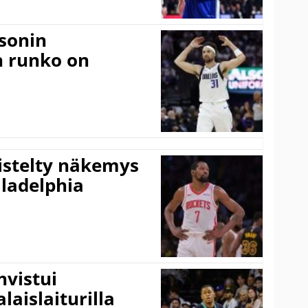
sonin
n runko on
iistelty näkemys
ladelphia
vistui
laislaiturilla