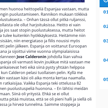
men huonoa heittopeliä Espanjaa vastaan, mutta
ijengin puolustamiseen. Rannikon mukaan tökkivä
ustuksesta. – Onhan tässä ollut pitkä ruljanssi,
laista ole ollut harjoituksissa. Heitto ei vain
ja jos saat stopin puolustuksessa, mutta heitot
ia tulee kuitenkin hyökkäyksestä. Heitämme niin
 sisään, niin energiataso ja fiilis nousisi myös
ti pelin jälkeen. Espanja on voittanut Euroopan
na ja sijoittui viime vuonna olympialaisissa
pelanneen
Jose Calderonin
johdolla liian vahva
 Espanja oli varmasti kovin joukkue mitä vastaan me
nkaisevat heti eikä siinä pysty yhtään helppoa
 kun Calderon pelasi tuollaisen pelin. Kyllä me
in vastaan käsi oli aika monta kertaa naamalla.
 ratkaisijaa. Vaikka Espanja teki ottelussa 82
omen puolustuspeliä huonona. – En lähtisi meidän
maan. Siinä oli yritystä. Ehkä se ei ollut
a pitää muistaa, että se oli pieni halli ja siellä oli
ssa ja hirveä tunnelma. Saimme stoppeja ja