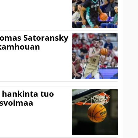
Tomas Satoransky
Nkamhouan
 hankinta tuo
usvoimaa