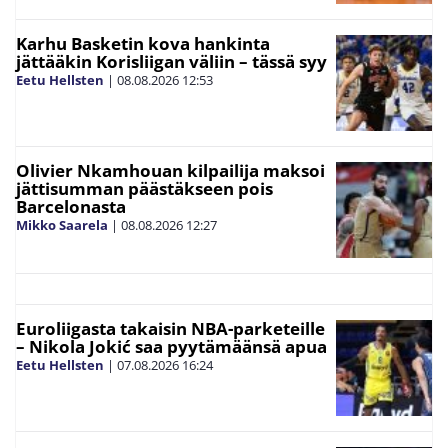
Karhu Basketin kova hankinta
jättääkin Korisliigan väliin – tässä syy
Eetu Hellsten
|
08.08.2026
12:53
Olivier Nkamhouan kilpailija maksoi
jättisumman päästäkseen pois
Barcelonasta
Mikko Saarela
|
08.08.2026
12:27
Euroliigasta takaisin NBA-parketeille
– Nikola Jokić saa pyytämäänsä apua
Eetu Hellsten
|
07.08.2026
16:24