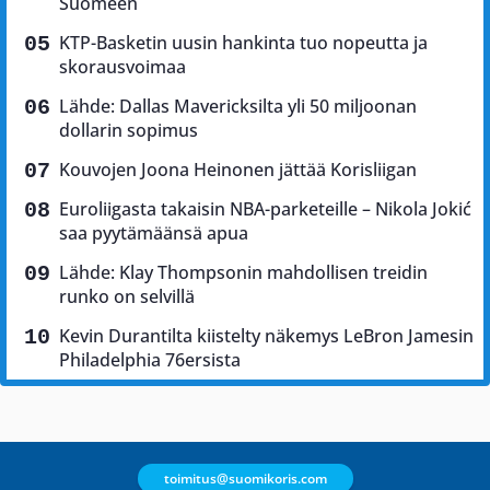
Suomeen
KTP-Basketin uusin hankinta tuo nopeutta ja
skorausvoimaa
Lähde: Dallas Mavericksilta yli 50 miljoonan
dollarin sopimus
Kouvojen Joona Heinonen jättää Korisliigan
Euroliigasta takaisin NBA-parketeille – Nikola Jokić
saa pyytämäänsä apua
Lähde: Klay Thompsonin mahdollisen treidin
runko on selvillä
Kevin Durantilta kiistelty näkemys LeBron Jamesin
Philadelphia 76ersista
toimitus@suomikoris.com