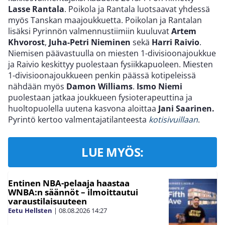
Lasse Rantala
. Poikola ja Rantala luotsaavat yhdessä
myös Tanskan maajoukkuetta. Poikolan ja Rantalan
lisäksi Pyrinnön valmennustiimiin kuuluvat
Artem
Khvorost
,
Juha-Petri Nieminen
sekä
Harri Raivio
.
Niemisen päävastuulla on miesten 1-divisioonajoukkue
ja Raivio keskittyy puolestaan fysiikkapuoleen. Miesten
1-divisioonajoukkueen penkin päässä kotipeleissä
nähdään myös
Damon Williams
.
Ismo Niemi
puolestaan jatkaa joukkueen fysioterapeuttina ja
huoltopuolella uutena kasvona aloittaa
Jani Saarinen.
Pyrintö kertoo valmentajatilanteesta
kotisivuillaan
.
LUE MYÖS:
Entinen NBA-pelaaja haastaa
WNBA:n säännöt – ilmoittautui
varaustilaisuuteen
Eetu Hellsten
|
08.08.2026
14:27