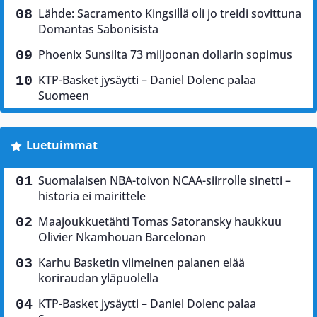
Lähde: Sacramento Kingsillä oli jo treidi sovittuna
Domantas Sabonisista
Phoenix Sunsilta 73 miljoonan dollarin sopimus
KTP-Basket jysäytti – Daniel Dolenc palaa
Suomeen
Luetuimmat
Suomalaisen NBA-toivon NCAA-siirrolle sinetti –
historia ei mairittele
Maajoukkuetähti Tomas Satoransky haukkuu
Olivier Nkamhouan Barcelonan
Karhu Basketin viimeinen palanen elää
koriraudan yläpuolella
KTP-Basket jysäytti – Daniel Dolenc palaa