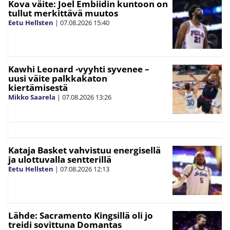
Kova väite: Joel Embiidin kuntoon on
tullut merkittävä muutos
Eetu Hellsten
|
07.08.2026
15:40
Kawhi Leonard -vyyhti syvenee –
uusi väite palkkakaton
kiertämisestä
Mikko Saarela
|
07.08.2026
13:26
Kataja Basket vahvistuu energisellä
ja ulottuvalla sentterillä
Eetu Hellsten
|
07.08.2026
12:13
Lähde: Sacramento Kingsillä oli jo
treidi sovittuna Domantas