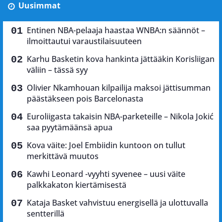
Uusimmat
Entinen NBA-pelaaja haastaa WNBA:n säännöt –
ilmoittautui varaustilaisuuteen
Karhu Basketin kova hankinta jättääkin Korisliigan
väliin – tässä syy
Olivier Nkamhouan kilpailija maksoi jättisumman
päästäkseen pois Barcelonasta
Euroliigasta takaisin NBA-parketeille – Nikola Jokić
saa pyytämäänsä apua
Kova väite: Joel Embiidin kuntoon on tullut
merkittävä muutos
Kawhi Leonard -vyyhti syvenee – uusi väite
palkkakaton kiertämisestä
Kataja Basket vahvistuu energisellä ja ulottuvalla
sentterillä