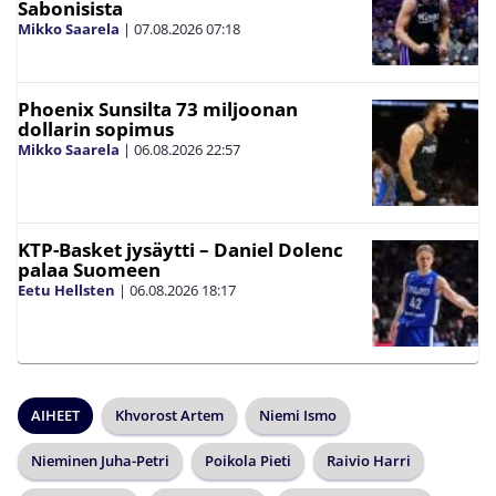
Sabonisista
Mikko Saarela
|
07.08.2026
07:18
Phoenix Sunsilta 73 miljoonan
dollarin sopimus
Mikko Saarela
|
06.08.2026
22:57
KTP-Basket jysäytti – Daniel Dolenc
palaa Suomeen
Eetu Hellsten
|
06.08.2026
18:17
AIHEET
Khvorost Artem
Niemi Ismo
Nieminen Juha-Petri
Poikola Pieti
Raivio Harri