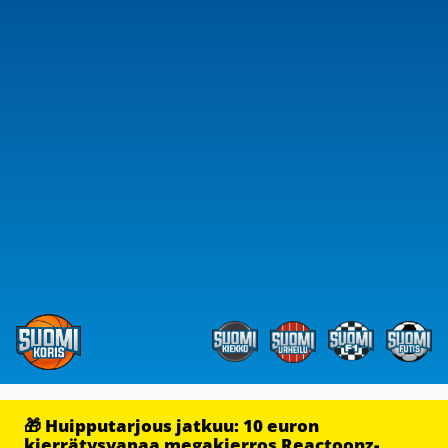
🎁 Huipputarjous jatkuu: 10 euron
kierrätysvapaa megakierros Reactoonz-