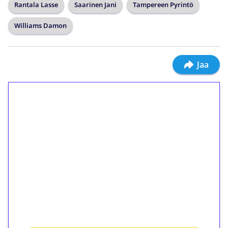
Rantala Lasse
Saarinen Jani
Tampereen Pyrintö
Williams Damon
Jaa
1€ = 10€ arvosta
ilmaiskierroksia ilman
kierrätystä!
Talleta 1€
Saat heti 50 ilmaiskierrosta Tuohi 1000 -
peliin (arvo 0,20€ per kierros)!
Ei kierrätysvaatimusta!