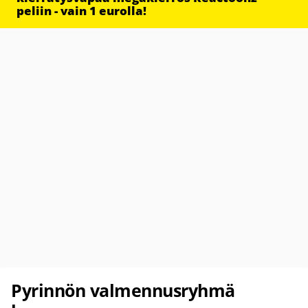
peliin - vain 1 eurolla!
Pyrinnön valmennusryhmä