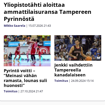
Yliopistotähti aloittaa
ammattilaisuransa Tampereen
Pyrinnöstä
Mikko Saarela
|
15.07.2026
21:43
Jenkki vaihdettiin
Tampereella
Pyrintö voitti –
kanadalaiseen
”Meinasi vähän
ramasta, lounas suli
Toimitus
|
24.09.2024
15:14
huonosti”
Toimitus
|
27.10.2024
21:47