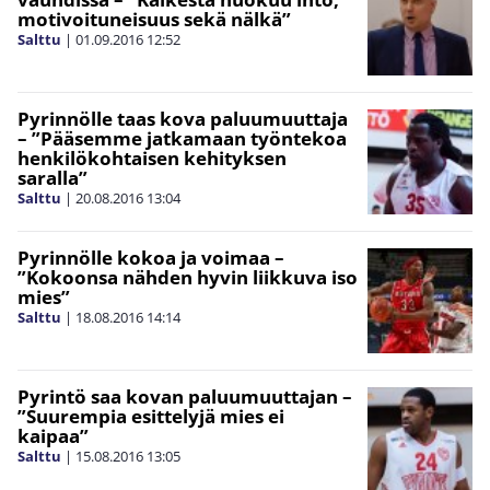
motivoituneisuus sekä nälkä”
Salttu
|
01.09.2016
12:52
Pyrinnölle taas kova paluumuuttaja
– ”Pääsemme jatkamaan työntekoa
henkilökohtaisen kehityksen
saralla”
Salttu
|
20.08.2016
13:04
Pyrinnölle kokoa ja voimaa –
”Kokoonsa nähden hyvin liikkuva iso
mies”
Salttu
|
18.08.2016
14:14
Pyrintö saa kovan paluumuuttajan –
”Suurempia esittelyjä mies ei
kaipaa”
Salttu
|
15.08.2016
13:05