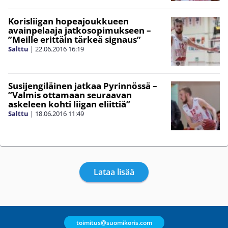
Korisliigan hopeajoukkueen
avainpelaaja jatkosopimukseen –
”Meille erittäin tärkeä signaus”
Salttu
|
22.06.2016
16:19
Susijengiläinen jatkaa Pyrinnössä –
”Valmis ottamaan seuraavan
askeleen kohti liigan eliittiä”
Salttu
|
18.06.2016
11:49
Lataa lisää
toimitus@suomikoris.com