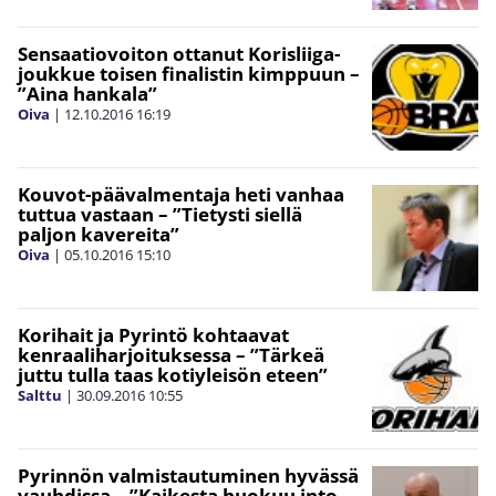
Sensaatiovoiton ottanut Korisliiga-
joukkue toisen finalistin kimppuun –
”Aina hankala”
Oiva
|
12.10.2016
16:19
Kouvot-päävalmentaja heti vanhaa
tuttua vastaan – ”Tietysti siellä
paljon kavereita”
Oiva
|
05.10.2016
15:10
Korihait ja Pyrintö kohtaavat
kenraaliharjoituksessa – ”Tärkeä
juttu tulla taas kotiyleisön eteen”
Salttu
|
30.09.2016
10:55
Pyrinnön valmistautuminen hyvässä
vauhdissa – ”Kaikesta huokuu into,