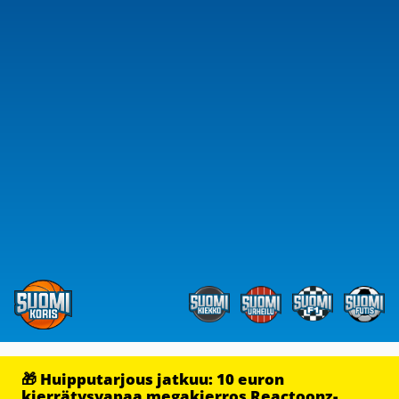
🎁 Huipputarjous jatkuu: 10 euron
kierrätysvapaa megakierros Reactoonz-