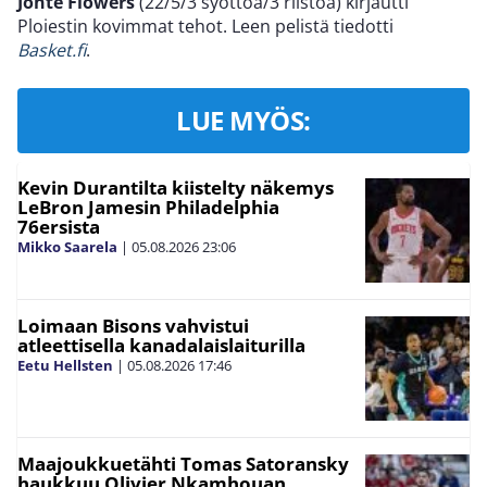
Jonte Flowers
(22/5/3 syöttöä/3 riistoa) kirjautti
Ploiestin kovimmat tehot. Leen pelistä tiedotti
Basket.fi
.
LUE MYÖS:
Kevin Durantilta kiistelty näkemys
LeBron Jamesin Philadelphia
76ersista
Mikko Saarela
|
05.08.2026
23:06
Loimaan Bisons vahvistui
atleettisella kanadalaislaiturilla
Eetu Hellsten
|
05.08.2026
17:46
Maajoukkuetähti Tomas Satoransky
haukkuu Olivier Nkamhouan