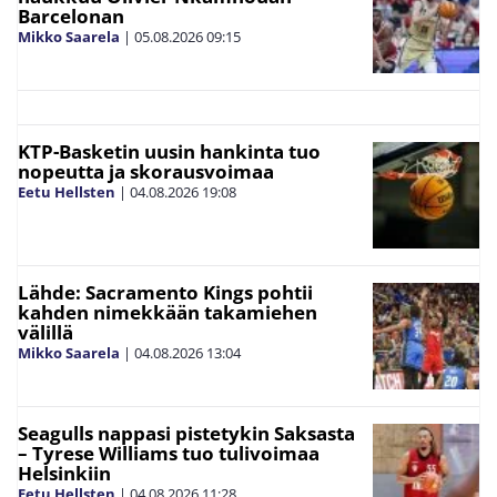
Barcelonan
Mikko Saarela
|
05.08.2026
09:15
KTP-Basketin uusin hankinta tuo
nopeutta ja skorausvoimaa
Eetu Hellsten
|
04.08.2026
19:08
Lähde: Sacramento Kings pohtii
kahden nimekkään takamiehen
välillä
Mikko Saarela
|
04.08.2026
13:04
Seagulls nappasi pistetykin Saksasta
– Tyrese Williams tuo tulivoimaa
Helsinkiin
Eetu Hellsten
|
04.08.2026
11:28