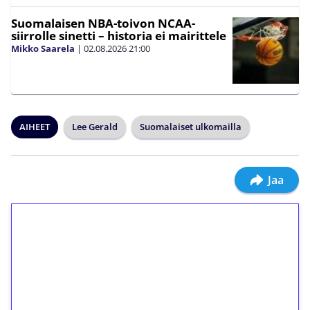
Suomalaisen NBA-toivon NCAA-
siirrolle sinetti – historia ei mairittele
Mikko Saarela
|
02.08.2026
21:00
AIHEET
Lee Gerald
Suomalaiset ulkomailla
Jaa
1€ = 10€ arvosta
ilmaiskierroksia ilman
kierrätystä!
Talleta 1€