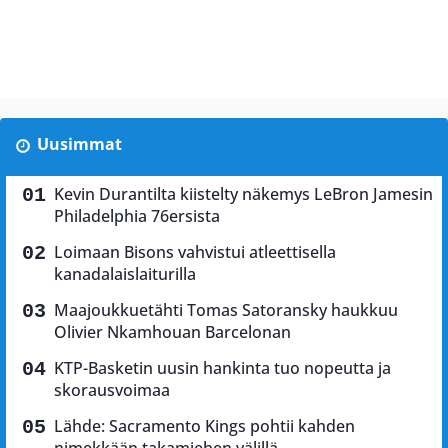
Uusimmat
Kevin Durantilta kiistelty näkemys LeBron Jamesin
Philadelphia 76ersista
Loimaan Bisons vahvistui atleettisella
kanadalaislaiturilla
Maajoukkuetähti Tomas Satoransky haukkuu
Olivier Nkamhouan Barcelonan
KTP-Basketin uusin hankinta tuo nopeutta ja
skorausvoimaa
Lähde: Sacramento Kings pohtii kahden
nimekkään takamiehen välillä