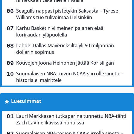
Seagulls nappasi pistetykin Saksasta – Tyrese
Williams tuo tulivoimaa Helsinkiin
Karhu Basketin viimeinen palanen elää
koriraudan yläpuolella
Lähde: Dallas Mavericksilta yli 50 miljoonan
dollarin sopimus
Kouvojen Joona Heinonen jättää Korisliigan
Suomalaisen NBA-toivon NCAA-siirrolle sinetti –
historia ei mairittele
Luetuimmat
Lauri Markkasen tutkaparina tunnettu NBA-tähti
Zach LaVine ikävissä huhuissa
Suomalaisen NBA-toivon NCAA-siirrolle sinetti –