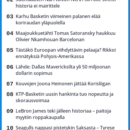
historia ei mairittele
Karhu Basketin viimeinen palanen elää
koriraudan yläpuolella
Maajoukkuetähti Tomas Satoransky haukkuu
Olivier Nkamhouan Barcelonan
Tästäkö Euroopan viihdyttävin pelaaja? Rikkoi
ennätyksiä Pohjois-Amerikassa
Lähde: Dallas Mavericksilta yli 50 miljoonan
dollarin sopimus
Kouvojen Joona Heinonen jättää Korisliigan
KTP-Basketin uusin hankinta tuo nopeutta ja
skorausvoimaa
LeBron James teki jälleen historiaa – paitoja
myytiin roppakaupalla
Seagulls nappasi pistetykin Saksasta – Tyrese