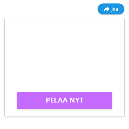
Jaa
🎁 Huipputarjous jatkuu: 10
euron kierrätysvapaa
megakierros Reactoonz-
peliin – vain 1 eurolla!
Peli: Reactoonz
Vain uusille asiakkaille!
PELAA NYT