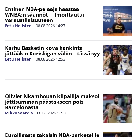
Entinen NBA-pelaaja haastaa
WNBA:n säännöt – ilmoittautui
varaustilaisuuteen
Eetu Hellsten
|
08.08.2026
14:27
Karhu Basketin kova hankinta
jättääkin Korisliigan väliin – tässä syy
Eetu Hellsten
|
08.08.2026
12:53
Olivier Nkamhouan kilpailija maksoi
jättisumman päästäkseen pois
Barcelonasta
Mikko Saarela
|
08.08.2026
12:27
Euroliigasta takaisin NBA-parketeille