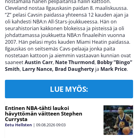
nostamalla hänen pelipaitansa hallin kattoon.
Cleveland nostaa Ilgauskasin paidan 8. maaliskuussa.
”Z” pelasi Cavsin paidassa yhteensä 12 kauden ajan ja
oli kahdesti NBA:n All-Stars-joukkueessa. Hän on
seurahistorian kakkonen blokeissa ja pisteissä ja oli
johdattamassa joukkuetta NBA:n finaaleihin vuonna
2007. Hän pelasi myös kauden Miami Heatin paidassa.
Ilgauskas on seitsemäs Cavs-pelaaja jonka paita
nostetaan kattoon ja aiemmin vastaavan kunnian ovat
saaneet
Austin Carr
,
Nate Thurmond
,
Bobby ”Bingo”
Smith
,
Larry Nance, Brad Daugherty
ja
Mark Price
.
LUE MYÖS:
Entinen NBA-tähti laukoi
hävyttömän väitteen Stephen
Currysta
Eetu Hellsten
|
09.08.2026
09:03