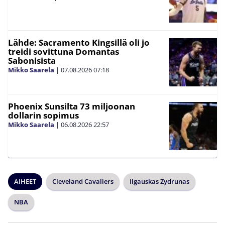
Lähde: Sacramento Kingsillä oli jo
treidi sovittuna Domantas
Sabonisista
Mikko Saarela
|
07.08.2026
07:18
Phoenix Sunsilta 73 miljoonan
dollarin sopimus
Mikko Saarela
|
06.08.2026
22:57
AIHEET
Cleveland Cavaliers
Ilgauskas Zydrunas
NBA