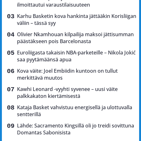
ilmoittautui varaustilaisuuteen
Karhu Basketin kova hankinta jättääkin Korisliigan
väliin – tässä syy
Olivier Nkamhouan kilpailija maksoi jättisumman
päästäkseen pois Barcelonasta
Euroliigasta takaisin NBA-parketeille – Nikola Jokić
saa pyytämäänsä apua
Kova väite: Joel Embiidin kuntoon on tullut
merkittävä muutos
Kawhi Leonard -vyyhti syvenee – uusi väite
palkkakaton kiertämisestä
Kataja Basket vahvistuu energisellä ja ulottuvalla
sentterillä
Lähde: Sacramento Kingsillä oli jo treidi sovittuna
Domantas Sabonisista