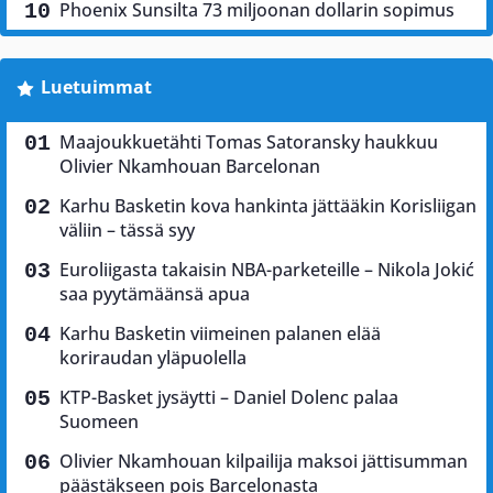
Phoenix Sunsilta 73 miljoonan dollarin sopimus
Luetuimmat
Maajoukkuetähti Tomas Satoransky haukkuu
Olivier Nkamhouan Barcelonan
Karhu Basketin kova hankinta jättääkin Korisliigan
väliin – tässä syy
Euroliigasta takaisin NBA-parketeille – Nikola Jokić
saa pyytämäänsä apua
Karhu Basketin viimeinen palanen elää
koriraudan yläpuolella
KTP-Basket jysäytti – Daniel Dolenc palaa
Suomeen
Olivier Nkamhouan kilpailija maksoi jättisumman
päästäkseen pois Barcelonasta