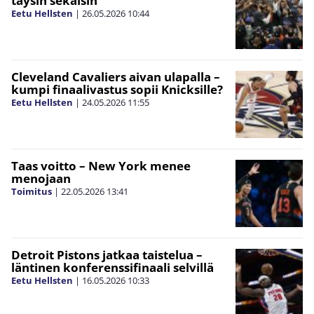
täysin sekaisin
Eetu Hellsten
|
26.05.2026
10:44
Cleveland Cavaliers aivan ulapalla –
kumpi finaalivastus sopii Knicksille?
Eetu Hellsten
|
24.05.2026
11:55
Taas voitto – New York menee
menojaan
Toimitus
|
22.05.2026
13:41
Detroit Pistons jatkaa taistelua –
läntinen konferenssifinaali selvillä
Eetu Hellsten
|
16.05.2026
10:33