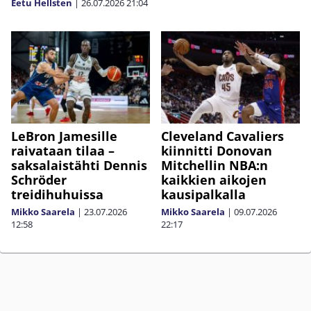
Eetu Hellsten
|
26.07.2026
21:04
LeBron Jamesille
Cleveland Cavaliers
raivataan tilaa –
kiinnitti Donovan
saksalaistähti Dennis
Mitchellin NBA:n
Schröder
kaikkien aikojen
treidihuhuissa
kausipalkalla
Mikko Saarela
|
23.07.2026
Mikko Saarela
|
09.07.2026
12:58
22:17