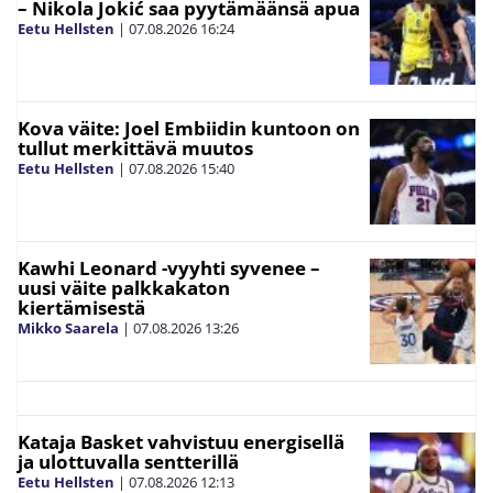
– Nikola Jokić saa pyytämäänsä apua
Eetu Hellsten
|
07.08.2026
16:24
Kova väite: Joel Embiidin kuntoon on
tullut merkittävä muutos
Eetu Hellsten
|
07.08.2026
15:40
Kawhi Leonard -vyyhti syvenee –
uusi väite palkkakaton
kiertämisestä
Mikko Saarela
|
07.08.2026
13:26
Kataja Basket vahvistuu energisellä
ja ulottuvalla sentterillä
Eetu Hellsten
|
07.08.2026
12:13