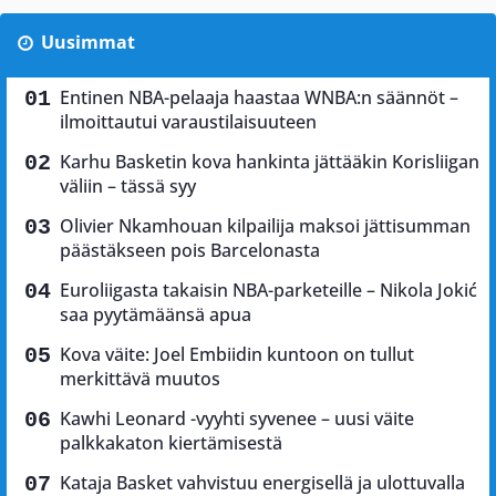
Uusimmat
Entinen NBA-pelaaja haastaa WNBA:n säännöt –
ilmoittautui varaustilaisuuteen
Karhu Basketin kova hankinta jättääkin Korisliigan
väliin – tässä syy
Olivier Nkamhouan kilpailija maksoi jättisumman
päästäkseen pois Barcelonasta
Euroliigasta takaisin NBA-parketeille – Nikola Jokić
saa pyytämäänsä apua
Kova väite: Joel Embiidin kuntoon on tullut
merkittävä muutos
Kawhi Leonard -vyyhti syvenee – uusi väite
palkkakaton kiertämisestä
Kataja Basket vahvistuu energisellä ja ulottuvalla