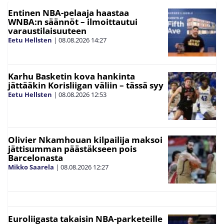
Entinen NBA-pelaaja haastaa
WNBA:n säännöt – ilmoittautui
varaustilaisuuteen
Eetu Hellsten
|
08.08.2026
14:27
Karhu Basketin kova hankinta
jättääkin Korisliigan väliin – tässä syy
Eetu Hellsten
|
08.08.2026
12:53
Olivier Nkamhouan kilpailija maksoi
jättisumman päästäkseen pois
Barcelonasta
Mikko Saarela
|
08.08.2026
12:27
Euroliigasta takaisin NBA-parketeille