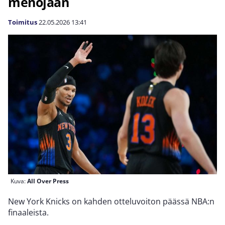
menojaan
Toimitus
22.05.2026
13:41
Kuva:
All Over Press
New York Knicks on kahden otteluvoiton päässä NBA:n
finaaleista.