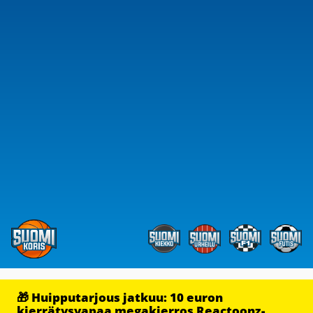
🎁 Huipputarjous jatkuu: 10 euron
kierrätysvapaa megakierros Reactoonz-