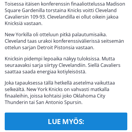
Toisessa itäisen konferenssin finaaliottelussa Madison
Square Gardenilla torstaina Knicks voitti Cleveland
Cavaliersin 109-93. Clevelandilla ei ollut oikein jakoa
Knicksiä vastaan.
New Yorkilla oli otteluun pitkä palautumisaika.
Cleveland taas urakoi konferenssivälierissä seitsemän
ottelun sarjan Detroit Pistonsia vastaan.
Knicksin pidempi lepoaika näkyy tuloksissa. Mutta
seuraavaksi sarja siirtyy Clevelandiin. Siellä Cavaliers
saattaa saada energiaa kotiyleisöstä.
Joka tapauksessa tällä hetkellä asetelma vaikuttaa
selkeältä. New York Knicks on vahvasti matkalla
finaaleihin, joissa kohtaisi joko Oklahoma City
Thunderin tai San Antonio Spursin.
LUE MYÖS: