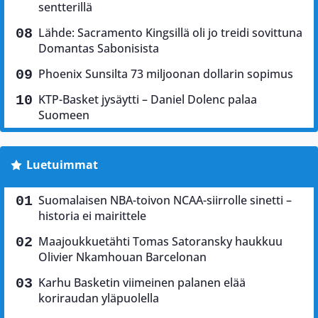
sentterillä
Lähde: Sacramento Kingsillä oli jo treidi sovittuna
Domantas Sabonisista
Phoenix Sunsilta 73 miljoonan dollarin sopimus
KTP-Basket jysäytti – Daniel Dolenc palaa
Suomeen
Luetuimmat
Suomalaisen NBA-toivon NCAA-siirrolle sinetti –
historia ei mairittele
Maajoukkuetähti Tomas Satoransky haukkuu
Olivier Nkamhouan Barcelonan
Karhu Basketin viimeinen palanen elää
koriraudan yläpuolella