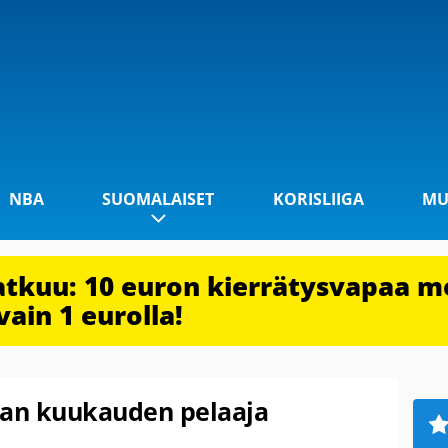
NBA
SUOMALAISET
KORISLIIGA
MU
jatkuu: 10 euron kierrätysvapaa m
vain 1 eurolla!
gan kuukauden pelaaja