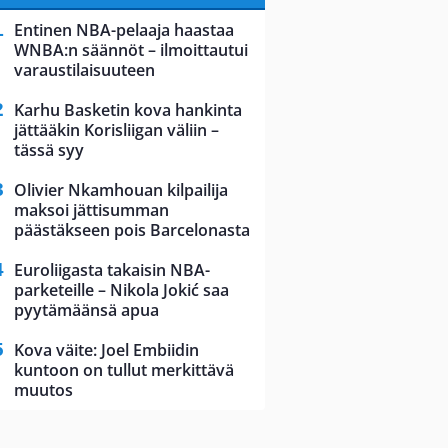
Entinen NBA-pelaaja haastaa
WNBA:n säännöt – ilmoittautui
varaustilaisuuteen
Karhu Basketin kova hankinta
jättääkin Korisliigan väliin –
tässä syy
Olivier Nkamhouan kilpailija
maksoi jättisumman
päästäkseen pois Barcelonasta
Euroliigasta takaisin NBA-
parketeille – Nikola Jokić saa
pyytämäänsä apua
Kova väite: Joel Embiidin
kuntoon on tullut merkittävä
muutos