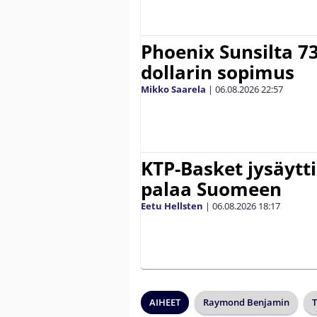
Phoenix Sunsilta 7
dollarin sopimus
Mikko Saarela
|
06.08.2026
22:57
KTP-Basket jysäytti
palaa Suomeen
Eetu Hellsten
|
06.08.2026
18:17
AIHEET
Raymond Benjamin
T