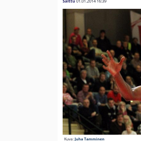
Salttu
01.01.2014
16:39
Kuva:
Juha Tamminen