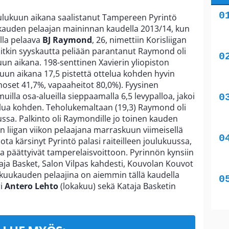
oulukuun aikana saalistanut Tampereen Pyrintö
ukauden pelaajan maininnan kaudella 2013/14, kun
la pelaava
BJ Raymond
, 26, nimettiin Korisliigan
 pitkin syyskautta peliään parantanut Raymond oli
un aikana. 198-senttinen Xavierin yliopiston
ukuun aikana 17,5 pistettä ottelua kohden hyvin
moset 41,7%, vapaaheitot 80,0%). Fyysinen
lla osa-alueilla sieppaamalla 6,5 levypalloa, jakoi
ttelua kohden. Teholukemaltaan (19,3) Raymond oli
sa. Palkinto oli Raymondille jo toinen kauden
tian liigan viikon pelaajana marraskuun viimeisellä
ota kärsinyt Pyrintö palasi raiteilleen joulukuussa,
lua päättyivät tamperelaisvoittoon. Pyrinnön kynsiin
aja Basket, Salon Vilpas kahdesti, Kouvolan Kouvot
 kuukauden pelaajina on aiemmin tällä kaudella
ri
Antero Lehto
(lokakuu) sekä Kataja Basketin