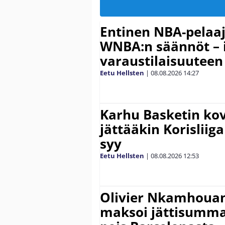
Entinen NBA-pelaa
WNBA:n säännöt – 
varaustilaisuuteen
Eetu Hellsten
|
08.08.2026
14:27
Karhu Basketin ko
jättääkin Korisliiga
syy
Eetu Hellsten
|
08.08.2026
12:53
Olivier Nkamhouan 
maksoi jättisumm