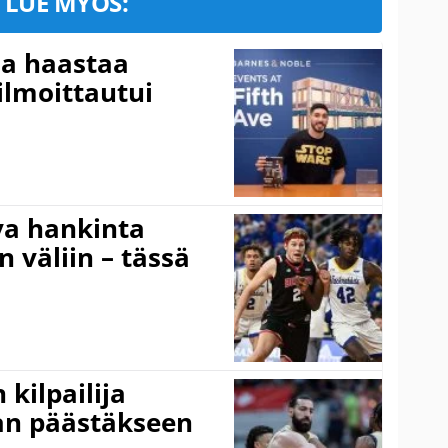
LUE MYÖS:
ja haastaa
ilmoittautui
va hankinta
n väliin – tässä
kilpailija
an päästäkseen