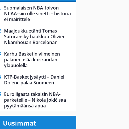
Suomalaisen NBA-toivon
NCAA-siirrolle sinetti – historia
ei mairittele
Maajoukkuetähti Tomas
Satoransky haukkuu Olivier
Nkamhouan Barcelonan
Karhu Basketin viimeinen
palanen elää koriraudan
yläpuolella
KTP-Basket jysäytti – Daniel
Dolenc palaa Suomeen
Euroliigasta takaisin NBA-
parketeille – Nikola Jokić saa
pyytämäänsä apua
Uusimmat