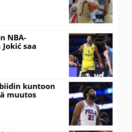
in NBA-
 Jokić saa
mbiidin kuntoon
vä muutos