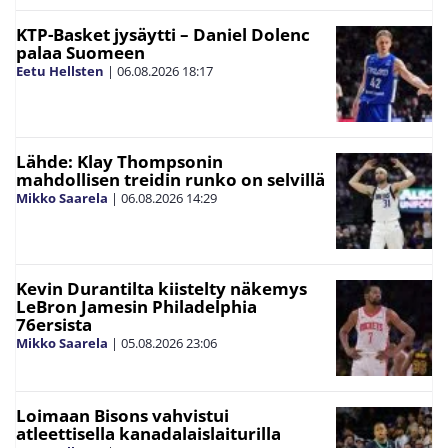
KTP-Basket jysäytti – Daniel Dolenc
palaa Suomeen
Eetu Hellsten
|
06.08.2026
18:17
Lähde: Klay Thompsonin
mahdollisen treidin runko on selvillä
Mikko Saarela
|
06.08.2026
14:29
Kevin Durantilta kiistelty näkemys
LeBron Jamesin Philadelphia
76ersista
Mikko Saarela
|
05.08.2026
23:06
Loimaan Bisons vahvistui
atleettisella kanadalaislaiturilla