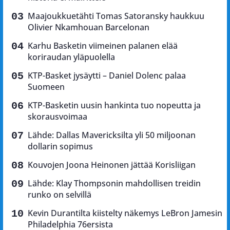
Maajoukkuetähti Tomas Satoransky haukkuu
Olivier Nkamhouan Barcelonan
Karhu Basketin viimeinen palanen elää
koriraudan yläpuolella
KTP-Basket jysäytti – Daniel Dolenc palaa
Suomeen
KTP-Basketin uusin hankinta tuo nopeutta ja
skorausvoimaa
Lähde: Dallas Mavericksilta yli 50 miljoonan
dollarin sopimus
Kouvojen Joona Heinonen jättää Korisliigan
Lähde: Klay Thompsonin mahdollisen treidin
runko on selvillä
Kevin Durantilta kiistelty näkemys LeBron Jamesin
Philadelphia 76ersista