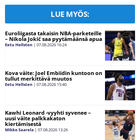
LUE MYÖS:
Euroliigasta takaisin NBA-parketeille
– Nikola Jokić saa pyytämäänsä apua
Eetu Hellsten
|
07.08.2026
16:24
Kova väite: Joel Embiidin kuntoon on
tullut merkittävä muutos
Eetu Hellsten
|
07.08.2026
15:40
Kawhi Leonard -vyyhti syvenee –
uusi väite palkkakaton
kiertämisestä
Mikko Saarela
|
07.08.2026
13:26