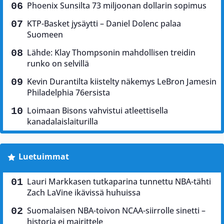
Phoenix Sunsilta 73 miljoonan dollarin sopimus
KTP-Basket jysäytti – Daniel Dolenc palaa
Suomeen
Lähde: Klay Thompsonin mahdollisen treidin
runko on selvillä
Kevin Durantilta kiistelty näkemys LeBron Jamesin
Philadelphia 76ersista
Loimaan Bisons vahvistui atleettisella
kanadalaislaiturilla
Luetuimmat
Lauri Markkasen tutkaparina tunnettu NBA-tähti
Zach LaVine ikävissä huhuissa
Suomalaisen NBA-toivon NCAA-siirrolle sinetti –
historia ei mairittele