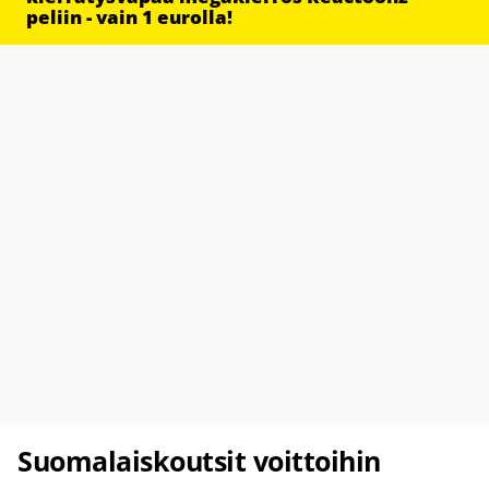
peliin - vain 1 eurolla!
Suomalaiskoutsit voittoihin