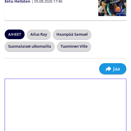
Eetu Hellsten
|
05.08.2026
17:46
AIHEET
Ailus Ray
Haanpää Samuel
Suomalaiset ulkomailla
Tuominen Ville
Jaa
1€ = 10€ arvosta
ilmaiskierroksia ilman
kierrätystä!
Talleta 1€