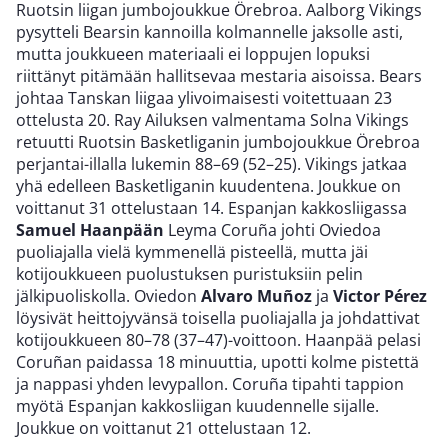
Ruotsin liigan jumbojoukkue Örebroa. Aalborg Vikings
pysytteli Bearsin kannoilla kolmannelle jaksolle asti,
mutta joukkueen materiaali ei loppujen lopuksi
riittänyt pitämään hallitsevaa mestaria aisoissa. Bears
johtaa Tanskan liigaa ylivoimaisesti voitettuaan 23
ottelusta 20. Ray Ailuksen valmentama Solna Vikings
retuutti Ruotsin Basketliganin jumbojoukkue Örebroa
perjantai-illalla lukemin 88–69 (52–25). Vikings jatkaa
yhä edelleen Basketliganin kuudentena. Joukkue on
voittanut 31 ottelustaan 14. Espanjan kakkosliigassa
Samuel Haanpään
Leyma Coruña johti Oviedoa
puoliajalla vielä kymmenellä pisteellä, mutta jäi
kotijoukkueen puolustuksen puristuksiin pelin
jälkipuoliskolla. Oviedon
Alvaro Muñoz
ja
Victor Pérez
löysivät heittojyvänsä toisella puoliajalla ja johdattivat
kotijoukkueen 80–78 (37–47)-voittoon. Haanpää pelasi
Coruñan paidassa 18 minuuttia, upotti kolme pistettä
ja nappasi yhden levypallon. Coruña tipahti tappion
myötä Espanjan kakkosliigan kuudennelle sijalle.
Joukkue on voittanut 21 ottelustaan 12.