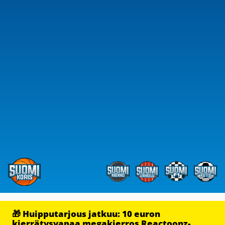
🎁 Huipputarjous jatkuu: 10 euron
kierrätysvapaa megakierros Reactoonz-