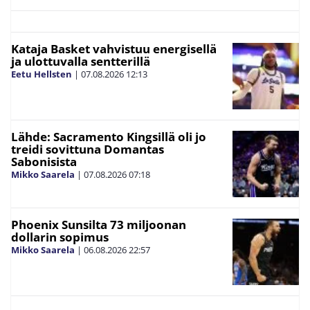
Kataja Basket vahvistuu energisellä
ja ulottuvalla sentterillä
Eetu Hellsten
|
07.08.2026
12:13
Lähde: Sacramento Kingsillä oli jo
treidi sovittuna Domantas
Sabonisista
Mikko Saarela
|
07.08.2026
07:18
Phoenix Sunsilta 73 miljoonan
dollarin sopimus
Mikko Saarela
|
06.08.2026
22:57