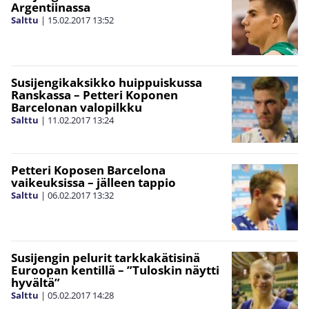
Argentiinassa
Salttu
|
15.02.2017
13:52
Susijengikaksikko huippuiskussa
Ranskassa – Petteri Koponen
Barcelonan valopilkku
Salttu
|
11.02.2017
13:24
Petteri Koposen Barcelona
vaikeuksissa – jälleen tappio
Salttu
|
06.02.2017
13:32
Susijengin pelurit tarkkakätisinä
Euroopan kentillä – ”Tuloskin näytti
hyvältä”
Salttu
|
05.02.2017
14:28