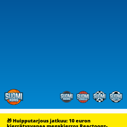
🎁 Huipputarjous jatkuu: 10 euron
kierrätysvapaa megakierros Reactoonz-