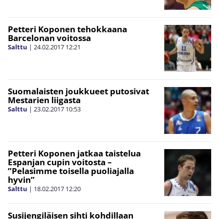
Petteri Koponen tehokkaana
Barcelonan voitossa
Salttu
|
24.02.2017
12:21
Suomalaisten joukkueet putosivat
Mestarien liigasta
Salttu
|
23.02.2017
10:53
Petteri Koponen jatkaa taistelua
Espanjan cupin voitosta –
”Pelasimme toisella puoliajalla
hyvin”
Salttu
|
18.02.2017
12:20
Susijengiläisen sihti kohdillaan