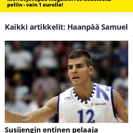
peliin - vain 1 eurolla!
Kaikki artikkelit: Haanpää Samuel
Susijengin entinen pelaaja