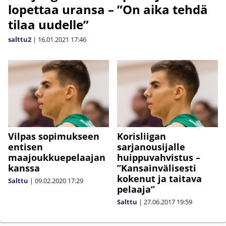
lopettaa uransa – ”On aika tehdä
tilaa uudelle”
salttu2
|
16.01.2021
17:46
Vilpas sopimukseen
Korisliigan
entisen
sarjanousijalle
maajoukkuepelaajan
huippuvahvistus –
kanssa
”Kansainvälisesti
kokenut ja taitava
Salttu
|
09.02.2020
17:29
pelaaja”
Salttu
|
27.06.2017
19:59