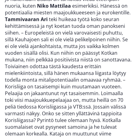
nuoria, kuten
Niko Mattilaa
esimerkiksi. Hänessä on
potentiaalia miesten maajoukkueeseen ja eurokentille.
Tammivaaran Ari
teki huikeaa työtä koko seuran
kehittämisessä ja nyt koetan tuoda oman panokseni
siihen. – Europeleistä on vielä varovaisesti puhuttu,
sillä Kauhajoen sali ei ole vielä pelikelpoinen niihin. Se
ei ole vielä ajankohtaista, mutta jos vaikka kolmen
vuoden sisällä olisi. Kun niihin on päässyt Kotkan
mukana, niin pelkkää positiivista niistä on sanottavana.
Toiviainen odottaa tästä kaudesta erittäin
mielenkiintoista, sillä hänen mukaansa liigasta löytyy
todella monta mitalipotentiaalin omaavaa ryhmää. –
Korisliiga on tasaisempi kuin muutamaan vuoteen.
Pelaajia on jakaantunut nyt tasaisemmin. Loimaalla
toki viisi maajoukkuepelaajaa on, mutta heillä on 70
peliä tiedossa Korisliigassa ja VTB:ssä. Jossain välissä
varmasti näkyy. Onko se sitten yllättävinä tappioita
Korisliigassa? Pyrintö tulee olemaan hyvä. Kotkalla
suomalaiset ovat pysyneet samoina ja he tulevat
olemaan korkealla. Kataja on muuttunut viime