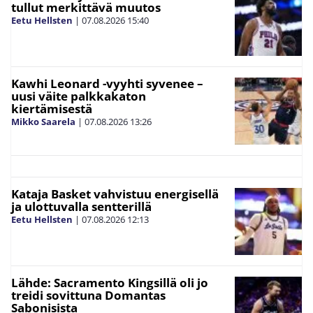
tullut merkittävä muutos
Eetu Hellsten
|
07.08.2026
15:40
Kawhi Leonard -vyyhti syvenee –
uusi väite palkkakaton
kiertämisestä
Mikko Saarela
|
07.08.2026
13:26
Kataja Basket vahvistuu energisellä
ja ulottuvalla sentterillä
Eetu Hellsten
|
07.08.2026
12:13
Lähde: Sacramento Kingsillä oli jo
treidi sovittuna Domantas
Sabonisista