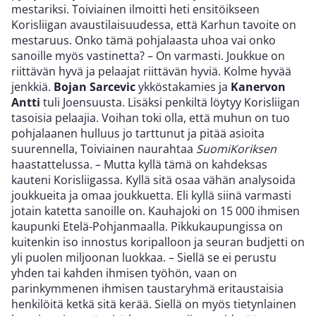
mestariksi. Toiviainen ilmoitti heti ensitöikseen
Korisliigan avaustilaisuudessa, että Karhun tavoite on
mestaruus. Onko tämä pohjalaasta uhoa vai onko
sanoille myös vastinetta? – On varmasti. Joukkue on
riittävän hyvä ja pelaajat riittävän hyviä. Kolme hyvää
jenkkiä.
Bojan Sarcevic
ykköstakamies ja
Kanervon
Antti
tuli Joensuusta. Lisäksi penkiltä löytyy Korisliigan
tasoisia pelaajia. Voihan toki olla, että muhun on tuo
pohjalaanen hulluus jo tarttunut ja pitää asioita
suurennella, Toiviainen naurahtaa
SuomiKoriksen
haastattelussa. – Mutta kyllä tämä on kahdeksas
kauteni Korisliigassa. Kyllä sitä osaa vähän analysoida
joukkueita ja omaa joukkuetta. Eli kyllä siinä varmasti
jotain katetta sanoille on. Kauhajoki on 15 000 ihmisen
kaupunki Etelä-Pohjanmaalla. Pikkukaupungissa on
kuitenkin iso innostus koripalloon ja seuran budjetti on
yli puolen miljoonan luokkaa. – Siellä se ei perustu
yhden tai kahden ihmisen työhön, vaan on
parinkymmenen ihmisen taustaryhmä eritaustaisia
henkilöitä ketkä sitä kerää. Siellä on myös tietynlainen