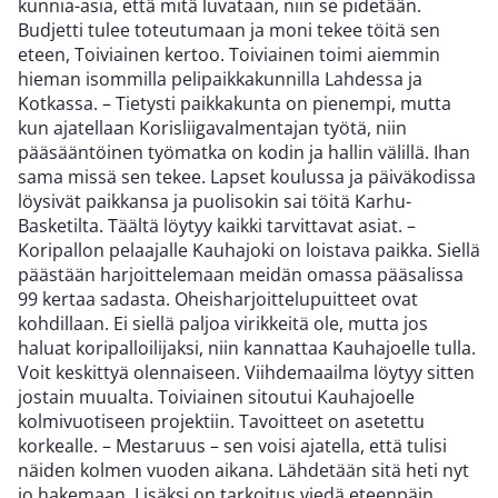
kunnia-asia, että mitä luvataan, niin se pidetään.
Budjetti tulee toteutumaan ja moni tekee töitä sen
eteen, Toiviainen kertoo. Toiviainen toimi aiemmin
hieman isommilla pelipaikkakunnilla Lahdessa ja
Kotkassa. – Tietysti paikkakunta on pienempi, mutta
kun ajatellaan Korisliigavalmentajan työtä, niin
pääsääntöinen työmatka on kodin ja hallin välillä. Ihan
sama missä sen tekee. Lapset koulussa ja päiväkodissa
löysivät paikkansa ja puolisokin sai töitä Karhu-
Basketilta. Täältä löytyy kaikki tarvittavat asiat. –
Koripallon pelaajalle Kauhajoki on loistava paikka. Siellä
päästään harjoittelemaan meidän omassa pääsalissa
99 kertaa sadasta. Oheisharjoittelupuitteet ovat
kohdillaan. Ei siellä paljoa virikkeitä ole, mutta jos
haluat koripalloilijaksi, niin kannattaa Kauhajoelle tulla.
Voit keskittyä olennaiseen. Viihdemaailma löytyy sitten
jostain muualta. Toiviainen sitoutui Kauhajoelle
kolmivuotiseen projektiin. Tavoitteet on asetettu
korkealle. – Mestaruus – sen voisi ajatella, että tulisi
näiden kolmen vuoden aikana. Lähdetään sitä heti nyt
jo hakemaan. Lisäksi on tarkoitus viedä eteenpäin