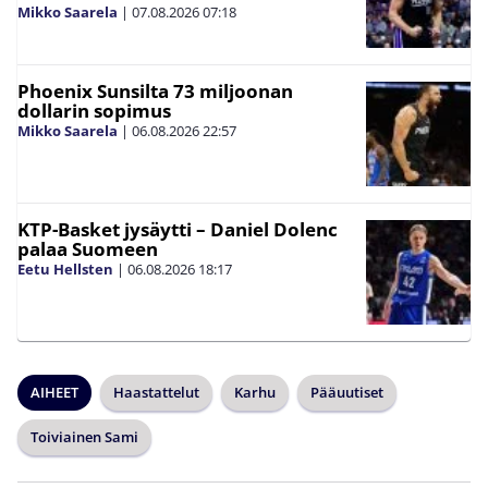
Mikko Saarela
|
07.08.2026
07:18
Phoenix Sunsilta 73 miljoonan
dollarin sopimus
Mikko Saarela
|
06.08.2026
22:57
KTP-Basket jysäytti – Daniel Dolenc
palaa Suomeen
Eetu Hellsten
|
06.08.2026
18:17
AIHEET
Haastattelut
Karhu
Pääuutiset
Toiviainen Sami