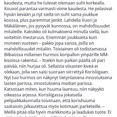
kaudesta, mutta he tulevat olemaan suht korkealla.
Kouvot parantaa varmasti viime kaudesta. He pelasivat
hyvän kevään ja nyt siellä on suht sama joukkue
koossa, plus paremmat jenkit. Lahdella Vuori ja
Mäkäläinen, jos pysyvät kunnossa, on mahdollisuudet
mitaleille. Kaksikko oli kulmakivenä minulla siellä, kun
voitettiin mestaruus. Enemmän joukkueita kuin
moneen vuoteen – pakko jopa sanoa, joilla on
mahdollisuudet mitaliin. Toiviainen oli todistamassa
Bilbaossa millainen hurmos koripallon ympärille MM-
kisoissa rakentui. – Itsekin kun paikan päällä oli pari
päivää, niin hurjaa oli. Sellaista viisasten kiveä ei
olekaan, jolla sen saisi suoraan siirrettyä Korisliigaan.
Nyt tuo hurmos on näkynyt tietynlaisena innostuksena
lasten parissa, innostuksena median parissa.
Katsotaan miten, kun huuma laantuu, niin näkyykö
oikeassa arjessa. Korisliigassa jokaisella
pelipaikkakunnalla toivotaan, että korishuuma
saataisiin jalkautettua myös kotimaan parketeille. –
Meillä pitää olla hyvin markkinoitu ja laadukas tuote. Ei