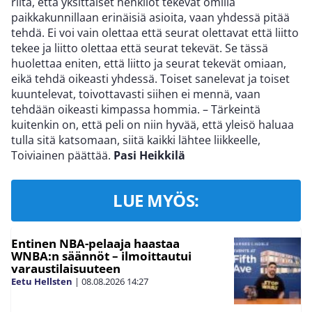
riitä, että yksittäiset henkilöt tekevät omilla
paikkakunnillaan erinäisiä asioita, vaan yhdessä pitää
tehdä. Ei voi vain olettaa että seurat olettavat että liitto
tekee ja liitto olettaa että seurat tekevät. Se tässä
huolettaa eniten, että liitto ja seurat tekevät omiaan,
eikä tehdä oikeasti yhdessä. Toiset sanelevat ja toiset
kuuntelevat, toivottavasti siihen ei mennä, vaan
tehdään oikeasti kimpassa hommia. – Tärkeintä
kuitenkin on, että peli on niin hyvää, että yleisö haluaa
tulla sitä katsomaan, siitä kaikki lähtee liikkeelle,
Toiviainen päättää.
Pasi Heikkilä
LUE MYÖS:
Entinen NBA-pelaaja haastaa
WNBA:n säännöt – ilmoittautui
varaustilaisuuteen
Eetu Hellsten
|
08.08.2026
14:27