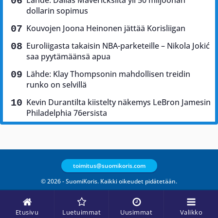
Lähde: Dallas Mavericksilta yli 50 miljoonan
dollarin sopimus
Kouvojen Joona Heinonen jättää Korisliigan
Euroliigasta takaisin NBA-parketeille – Nikola Jokić
saa pyytämäänsä apua
Lähde: Klay Thompsonin mahdollisen treidin
runko on selvillä
Kevin Durantilta kiistelty näkemys LeBron Jamesin
Philadelphia 76ersista
toimitus@suomikoris.com
© 2026 - SuomiKoris. Kaikki oikeudet pidätetään.
Etusivu
Luetuimmat
Uusimmat
Valikko