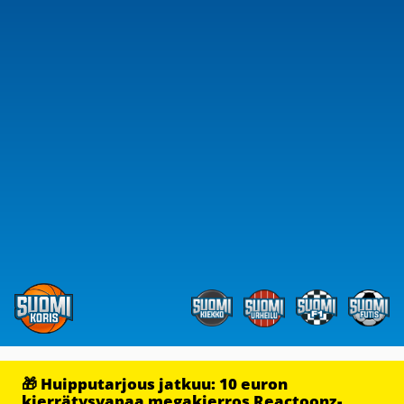
🎁 Huipputarjous jatkuu: 10 euron
kierrätysvapaa megakierros Reactoonz-