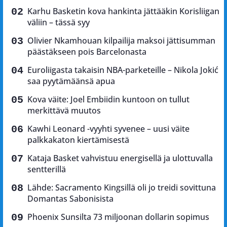
Karhu Basketin kova hankinta jättääkin Korisliigan
väliin – tässä syy
Olivier Nkamhouan kilpailija maksoi jättisumman
päästäkseen pois Barcelonasta
Euroliigasta takaisin NBA-parketeille – Nikola Jokić
saa pyytämäänsä apua
Kova väite: Joel Embiidin kuntoon on tullut
merkittävä muutos
Kawhi Leonard -vyyhti syvenee – uusi väite
palkkakaton kiertämisestä
Kataja Basket vahvistuu energisellä ja ulottuvalla
sentterillä
Lähde: Sacramento Kingsillä oli jo treidi sovittuna
Domantas Sabonisista
Phoenix Sunsilta 73 miljoonan dollarin sopimus