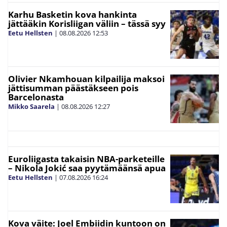
Karhu Basketin kova hankinta
jättääkin Korisliigan väliin – tässä syy
Eetu Hellsten
|
08.08.2026
12:53
Olivier Nkamhouan kilpailija maksoi
jättisumman päästäkseen pois
Barcelonasta
Mikko Saarela
|
08.08.2026
12:27
Euroliigasta takaisin NBA-parketeille
– Nikola Jokić saa pyytämäänsä apua
Eetu Hellsten
|
07.08.2026
16:24
Kova väite: Joel Embiidin kuntoon on