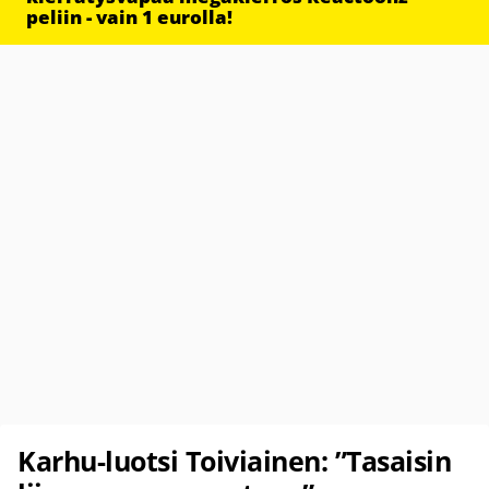
peliin - vain 1 eurolla!
Karhu-luotsi Toiviainen: ”Tasaisin