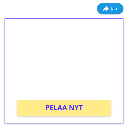
Jaa
1€ = 10€ arvosta
ilmaiskierroksia ilman
kierrätystä!
Talleta 1€
Saat heti 50 ilmaiskierrosta Tuohi 1000 -
peliin (arvo 0,20€ per kierros)!
Ei kierrätysvaatimusta!
PELAA NYT