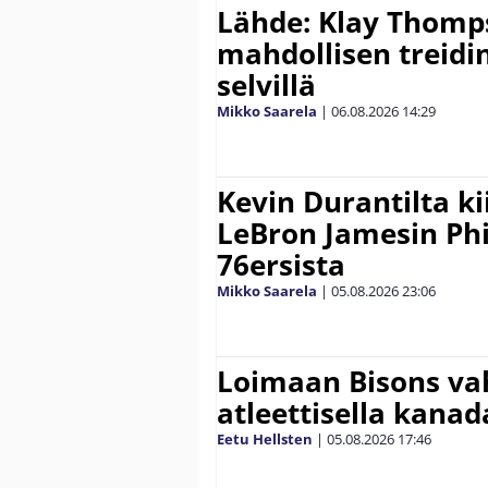
Lähde: Klay Thomp
mahdollisen treidi
selvillä
Mikko Saarela
|
06.08.2026
14:29
Kevin Durantilta k
LeBron Jamesin Phi
76ersista
Mikko Saarela
|
05.08.2026
23:06
Loimaan Bisons vah
atleettisella kanada
Eetu Hellsten
|
05.08.2026
17:46