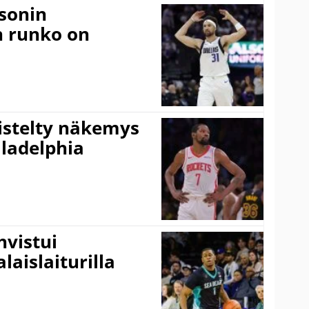
sonin
n runko on
iistelty näkemys
ladelphia
vistui
laislaiturilla