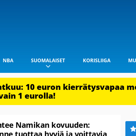
NBA
SUOMALAISET
KORISLIIGA
MU
jatkuu: 10 euron kierrätysvapaa m
vain 1 eurolla!
untee Namikan kovuuden:
nne tuottaa hyviä ja voittavia