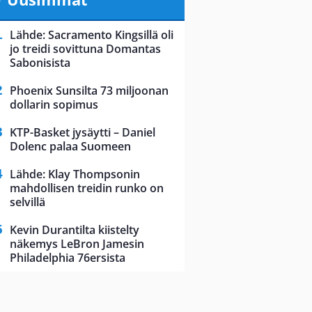
Lähde: Sacramento Kingsillä oli
jo treidi sovittuna Domantas
Sabonisista
Phoenix Sunsilta 73 miljoonan
dollarin sopimus
KTP-Basket jysäytti – Daniel
Dolenc palaa Suomeen
Lähde: Klay Thompsonin
mahdollisen treidin runko on
selvillä
Kevin Durantilta kiistelty
näkemys LeBron Jamesin
Philadelphia 76ersista