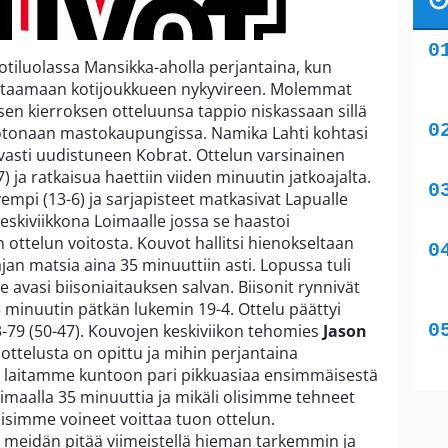
otiluolassa Mansikka-aholla perjantaina, kun
staamaan kotijoukkueen nykyvireen. Molemmat
isen kierroksen otteluunsa tappio niskassaan sillä
 kotonaan mastokaupungissa. Namika Lahti kohtasi
vasti uudistuneen Kobrat. Ottelun varsinainen
7) ja ratkaisua haettiin viiden minuutin jatkoajalta.
vempi (13-6) ja sarjapisteet matkasivat Lapualle
eskiviikkona Loimaalle jossa se haastoi
n ottelun voitosta. Kouvot hallitsi hienokseltaan
ajan matsia aina 35 minuuttiin asti. Lopussa tuli
e avasi biisoniaitauksen salvan. Biisonit rynnivät
5 minuutin pätkän lukemin 19-4. Ottelu päättyi
3-79 (50-47). Kouvojen keskiviikon tehomies
Jason
ottelusta on opittu ja mihin perjantaina
tä laitamme kuntoon pari pikkuasiaa ensimmäisestä
imaalla 35 minuuttia ja mikäli olisimme tehneet
simme voineet voittaa tuon ottelun.
eidän pitää viimeistellä hieman tarkemmin ja