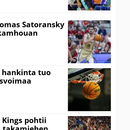
Tomas Satoransky
Nkamhouan
 hankinta tuo
usvoimaa
Kings pohtii
 takamiehen