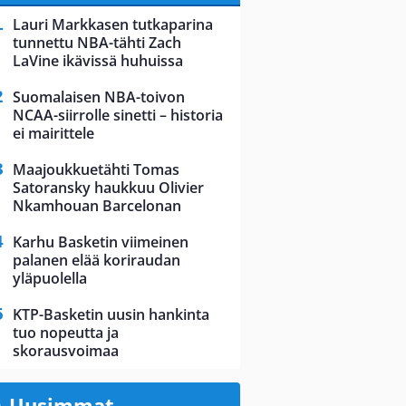
Lauri Markkasen tutkaparina
tunnettu NBA-tähti Zach
LaVine ikävissä huhuissa
Suomalaisen NBA-toivon
NCAA-siirrolle sinetti – historia
ei mairittele
Maajoukkuetähti Tomas
Satoransky haukkuu Olivier
Nkamhouan Barcelonan
Karhu Basketin viimeinen
palanen elää koriraudan
yläpuolella
KTP-Basketin uusin hankinta
tuo nopeutta ja
skorausvoimaa
Uusimmat