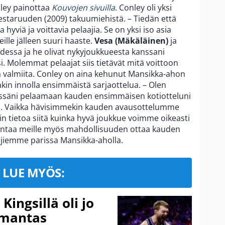
ley painottaa
Kouvojen sivuilla
. Conley oli yksi
taruuden (2009) takuumiehistä. – Tiedän että
hyviä ja voittavia pelaajia. Se on yksi iso asia
ille jälleen suuri haaste.
Vesa (Mäkäläinen)
ja
hdessa ja he olivat nykyjoukkueesta kanssani
. Molemmat pelaajat siis tietävät mitä voittoon
a valmiita. Conley on aina kehunut Mansikka-ahon
akin innolla ensimmäistä sarjaottelua. – Olen
stessäni pelaamaan kauden ensimmäisen kotiotteluni
ä. Vaikka hävisimmekin kauden avausottelumme
kin tietoa siitä kuinka hyvä joukkue voimme oikeasti
 antaa meille myös mahdollisuuden ottaa kauden
iemme parissa Mansikka-aholla.
LUE MYÖS:
ingsillä oli jo
omantas