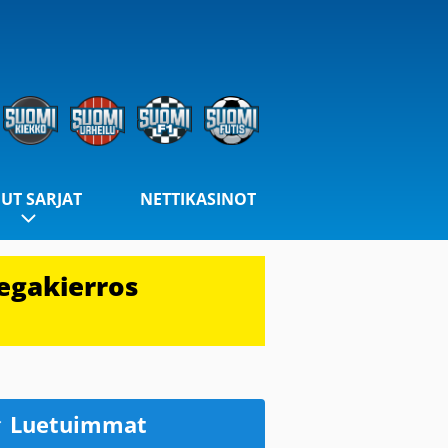
UT SARJAT
NETTIKASINOT
egakierros
Luetuimmat