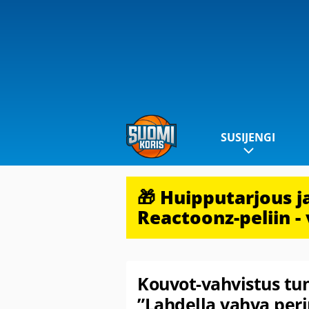
SUSIJENGI
🎁 Huipputarjous 
Reactoonz-peliin - 
Kouvot-vahvistus t
”Lahdella vahva peri