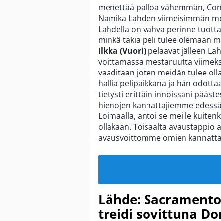
menettää palloa vähemmän, Con
Namika Lahden viimeisimmän mes
Lahdella on vahva perinne tuottaa 
minkä takia peli tulee olemaan me
Ilkka (Vuori)
pelaavat jälleen La
voittamassa mestaruutta viimeksi
vaaditaan joten meidän tulee oll
hallia pelipaikkana ja hän odotta
tietysti erittäin innoissani pää
hienojen kannattajiemme edess
Loimaalla, antoi se meille kuiten
ollakaan. Toisaalta avaustappio
avausvoittomme omien kannattaj
Lähde: Sacramento K
treidi sovittuna D