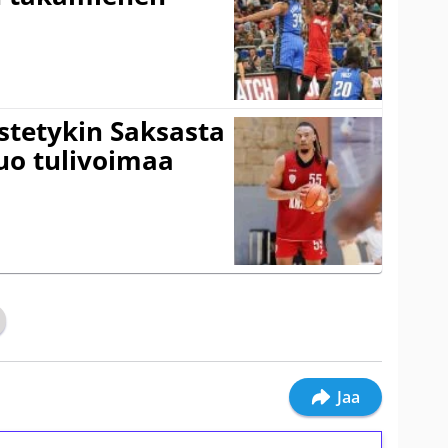
istetykin Saksasta
tuo tulivoimaa
Jaa