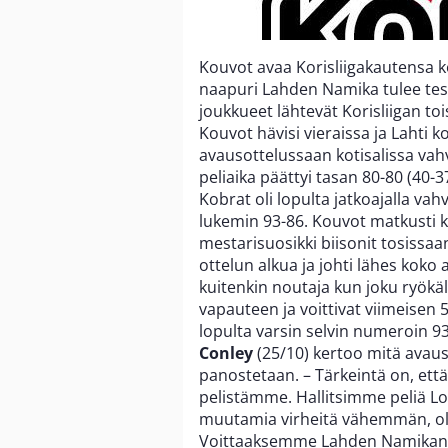
Kouvot avaa Korisliigakautensa k
naapuri Lahden Namika tulee te
joukkueet lähtevät Korisliigan to
Kouvot hävisi vieraissa ja Lahti
avausottelussaan kotisalissa vah
peliaika päättyi tasan 80-80 (40-3
Kobrat oli lopulta jatkoajalla vah
lukemin 93-86. Kouvot matkusti k
mestarisuosikki biisonit tosissaa
ottelun alkua ja johti lähes koko 
kuitenkin noutaja kun joku ryökäl
vapauteen ja voittivat viimeisen 
lopulta varsin selvin numeroin 9
Conley
(25/10) kertoo mitä avaus
panostetaan. – Tärkeintä on, et
pelistämme. Hallitsimme peliä Lo
muutamia virheitä vähemmän, oli
Voittaaksemme Lahden Namikan m