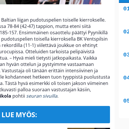
Baltian liigan pudotuspelien toiselle kierrokselle.
ssa 78-84 (42-47) tappion, mutta eteni siitä
 185-157. Ensimmäinen osaottelu päättyi Pyynikillä
 pudotuspelien toisella kierroksella BK Ventspilsin
 rekordilla (11-1) viilettävä joukkue on ehtinyt
rocupissa. Otteluiden tarkoista pelipäivistä
ua. – Hyvä mieli tietysti jatkopaikasta. Vaikka
an hyvän ottelun ja pystyimme vastaamaan
 Vastustaja oli tänään erittäin intensiivinen ja
 ole kohdanneet hetkeen tuon tyyppistä puolustusta
. Tästä hyvä esimerkki oli toisen jakson viimeinen
kuvasti palloa suoraan vastustajan käsiin,
oikola
pohtii
seuran sivuilla
.
LUE MYÖS: