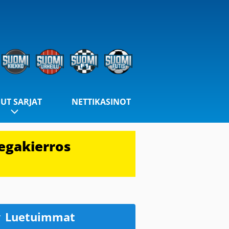
UT SARJAT
NETTIKASINOT
egakierros
Luetuimmat