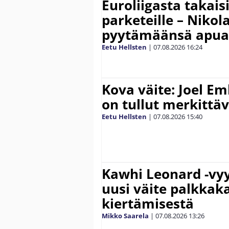
Euroliigasta takais
parketeille – Nikola
pyytämäänsä apua
Eetu Hellsten
|
07.08.2026
16:24
Kova väite: Joel E
on tullut merkittä
Eetu Hellsten
|
07.08.2026
15:40
Kawhi Leonard -vyy
uusi väite palkkak
kiertämisestä
Mikko Saarela
|
07.08.2026
13:26