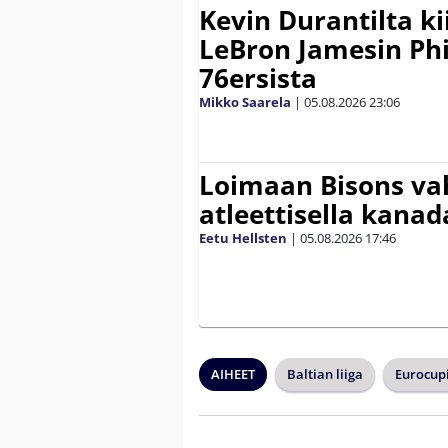
Kevin Durantilta k
LeBron Jamesin Phi
76ersista
Mikko Saarela
|
05.08.2026
23:06
Loimaan Bisons vah
atleettisella kanada
Eetu Hellsten
|
05.08.2026
17:46
AIHEET
Baltian liiga
Eurocup