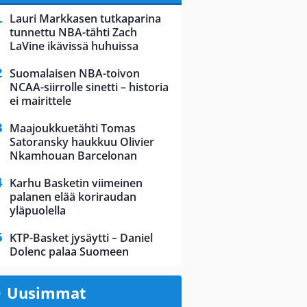
Lauri Markkasen tutkaparina
tunnettu NBA-tähti Zach
LaVine ikävissä huhuissa
Suomalaisen NBA-toivon
NCAA-siirrolle sinetti – historia
ei mairittele
Maajoukkuetähti Tomas
Satoransky haukkuu Olivier
Nkamhouan Barcelonan
Karhu Basketin viimeinen
palanen elää koriraudan
yläpuolella
KTP-Basket jysäytti – Daniel
Dolenc palaa Suomeen
Uusimmat