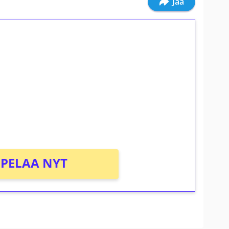
Jaa
ilmaiskierroksia ilman
osta Tuohi 1000 -peliin (arvo 0,20€ per
PELAA NYT