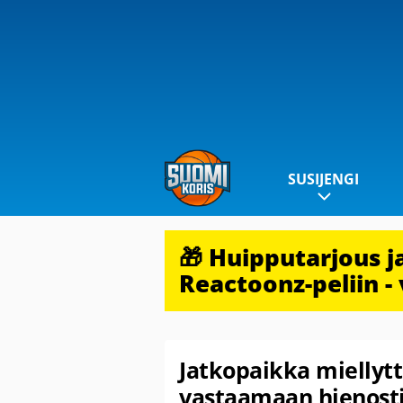
SUSIJENGI
🎁 Huipputarjous 
Reactoonz-peliin - 
Jatkopaikka miellytt
vastaamaan hienosti