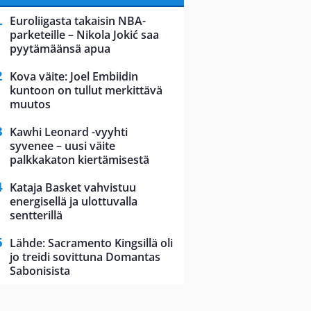
Euroliigasta takaisin NBA-
parketeille – Nikola Jokić saa
pyytämäänsä apua
Kova väite: Joel Embiidin
kuntoon on tullut merkittävä
muutos
Kawhi Leonard -vyyhti
syvenee – uusi väite
palkkakaton kiertämisestä
Kataja Basket vahvistuu
energisellä ja ulottuvalla
sentterillä
Lähde: Sacramento Kingsillä oli
jo treidi sovittuna Domantas
Sabonisista