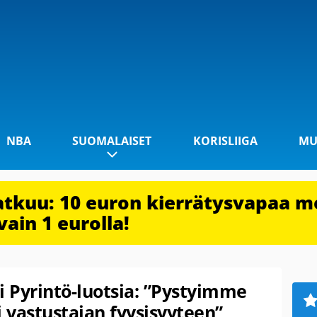
NBA
SUOMALAISET
KORISLIIGA
MU
jatkuu: 10 euron kierrätysvapaa m
vain 1 eurolla!
i Pyrintö-luotsia: ”Pystyimme
 vastustajan fyysisyyteen”