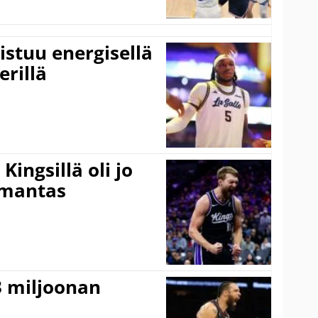
istuu energisellä
erillä
ingsillä oli jo
omantas
3 miljoonan