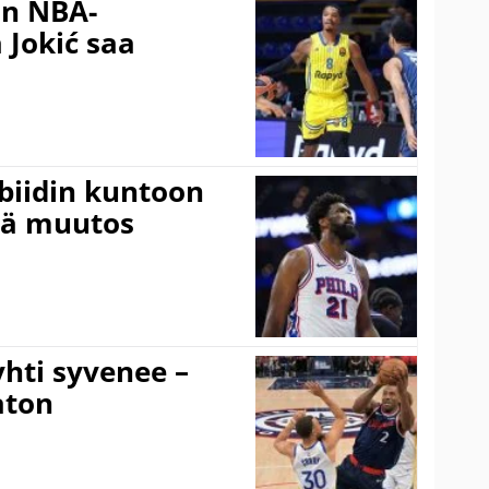
in NBA-
 Jokić saa
mbiidin kuntoon
vä muutos
hti syvenee –
aton