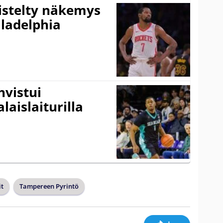
iistelty näkemys
ladelphia
vistui
laislaiturilla
it
Tampereen Pyrintö