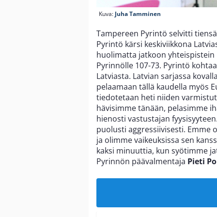
Kuva:
Juha Tamminen
Tampereen Pyrintö selvitti tiensä 
Pyrintö kärsi keskiviikkona Latvia
huolimatta jatkoon yhteispistein
Pyrinnölle 107-73. Pyrintö kohtaa
Latviasta. Latvian sarjassa kovalla
pelaamaan tällä kaudella myös Eu
tiedotetaan heti niiden varmistutt
hävisimme tänään, pelasimme ih
hienosti vastustajan fyysisyyteen.
puolusti aggressiivisesti. Emme
ja olimme vaikeuksissa sen kanssa
kaksi minuuttia, kun syötimme jat
Pyrinnön päävalmentaja
Pieti P