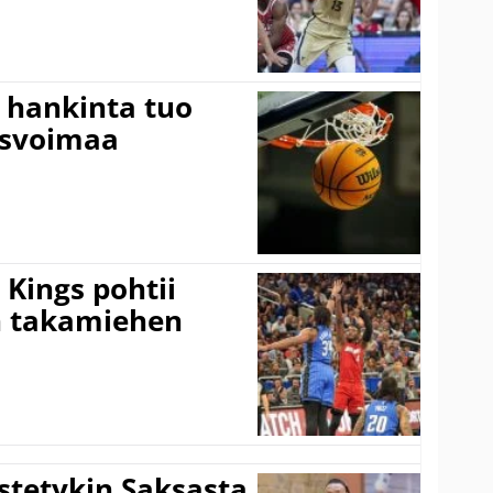
 hankinta tuo
usvoimaa
Kings pohtii
 takamiehen
istetykin Saksasta