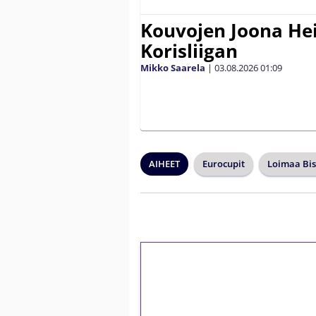
Kouvojen Joona He
Korisliigan
Mikko Saarela
|
03.08.2026
01:09
AIHEET
Eurocupit
Loimaa Bi
1€ = 10€ arvosta 
kierrätystä!