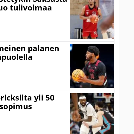
tuo tulivoimaa
imeinen palanen
äpuolella
icksilta yli 50
 sopimus