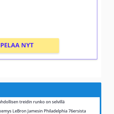
osta Tuohi 1000 -peliin (arvo 0,20€ per
PELAA NYT
ollisen treidin runko on selvillä
näkemys LeBron Jamesin Philadelphia 76ersista