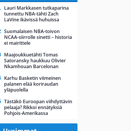
Lauri Markkasen tutkaparina
tunnettu NBA-tähti Zach
LaVine ikävissä huhuissa
Suomalaisen NBA-toivon
NCAA-siirrolle sinetti – historia
ei mairittele
Maajoukkuetähti Tomas
Satoransky haukkuu Olivier
Nkamhouan Barcelonan
Karhu Basketin viimeinen
palanen elää koriraudan
yläpuolella
Tästäkö Euroopan viihdyttävin
pelaaja? Rikkoi ennätyksiä
Pohjois-Amerikassa
Uusimmat