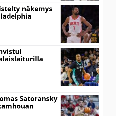
iistelty näkemys
ladelphia
vistui
laislaiturilla
Tomas Satoransky
Nkamhouan