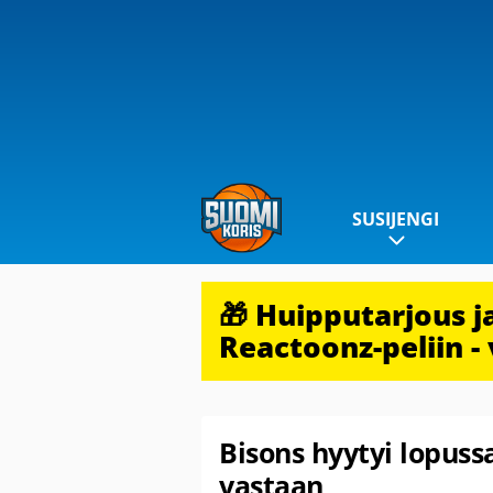
SUSIJENGI
🎁 Huipputarjous 
Reactoonz-peliin - 
Bisons hyytyi lopus
vastaan