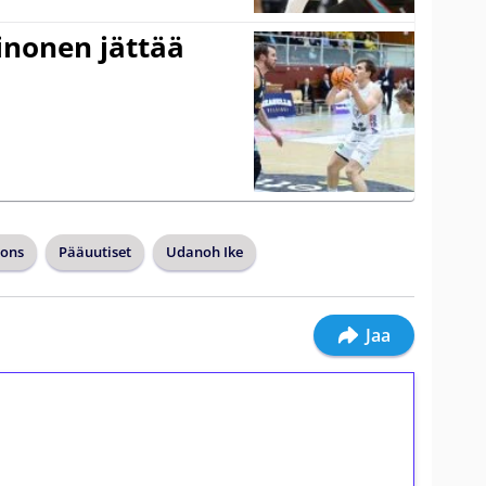
inonen jättää
sons
Pääuutiset
Udanoh Ike
Jaa
ilmaiskierroksia ilman