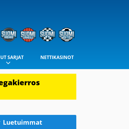
UT SARJAT
NETTIKASINOT
egakierros
Luetuimmat