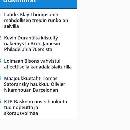
Lähde: Klay Thompsonin
mahdollisen treidin runko on
selvillä
Kevin Durantilta kiistelty
näkemys LeBron Jamesin
Philadelphia 76ersista
Loimaan Bisons vahvistui
atleettisella kanadalaislaiturilla
Maajoukkuetähti Tomas
Satoransky haukkuu Olivier
Nkamhouan Barcelonan
KTP-Basketin uusin hankinta
tuo nopeutta ja
skorausvoimaa