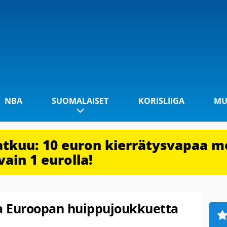
NBA
SUOMALAISET
KORISLIIGA
MU
jatkuu: 10 euron kierrätysvapaa m
vain 1 eurolla!
sa Euroopan huippujoukkuetta