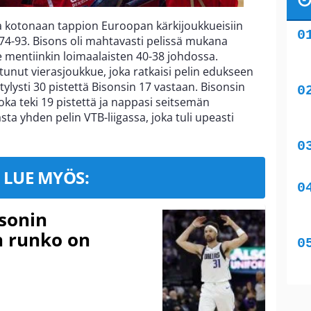
a kotonaan tappion Euroopan kärkijoukkueisiin
 74-93. Bisons oli mahtavasti pelissä mukana
 mentiinkin loimaalaisten 40-38 johdossa.
tunut vierasjoukkue, joka ratkaisi pelin edukseen
tylysti 30 pistettä Bisonsin 17 vastaan. Bisonsin
joka teki 19 pistettä ja nappasi seitsemän
sta yhden pelin VTB-liigassa, joka tuli upeasti
LUE MYÖS:
sonin
n runko on