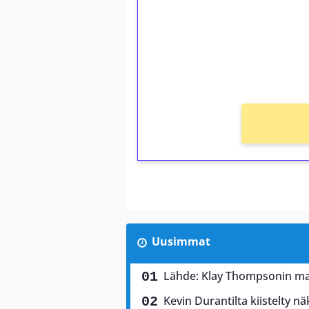
Talleta 1€
Saat heti 50 ilmaiskierr
kierros)!
Ei kierrätysvaatimusta!
Uusimmat
Lähde: Klay Thompsonin mahd
Kevin Durantilta kiistelty 