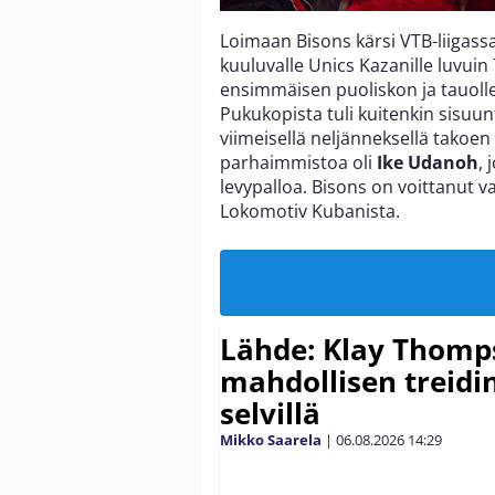
Loimaan Bisons kärsi VTB-liigass
kuuluvalle Unics Kazanille luvuin
ensimmäisen puoliskon ja tauolle
Pukukopista tuli kuitenkin sisuun
viimeisellä neljänneksellä takoen 
parhaimmistoa oli
Ike Udanoh
, 
levypalloa. Bisons on voittanut va
Lokomotiv Kubanista.
Lähde: Klay Thomp
mahdollisen treidi
selvillä
Mikko Saarela
|
06.08.2026
14:29