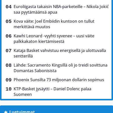
Euroliigasta takaisin NBA-parketeille – Nikola Jokić
saa pyytämäänsä apua
Kova väite: Joel Embiidin kuntoon on tullut
merkittävä muutos
Kawhi Leonard -vyyhti syvenee – uusi väite
palkkakaton kiertämisestä
Kataja Basket vahvistuu energisellä ja ulottuvalla
sentterillä
Lähde: Sacramento Kingsillä oli jo treidi sovittuna
Domantas Sabonisista
Phoenix Sunsilta 73 miljoonan dollarin sopimus
KTP-Basket jysäytti – Daniel Dolenc palaa
Suomeen
Luetuimmat