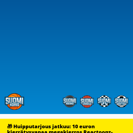
🎁 Huipputarjous jatkuu: 10 euron
kierrätysvapaa megakierros Reactoonz-