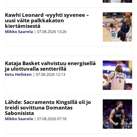
Kawhi Leonard -vyyhti syvenee –
uusi väite palkkakaton
kiertämisestä
Mikko Saarela
|
07.08.2026
13:26
Kataja Basket vahvistuu energisellä
ja ulottuvalla sentterillä
Eetu Hellsten
|
07.08.2026
12:13
Lähde: Sacramento Kingsillä oli jo
treidi sovittuna Domantas
Sabonisista
Mikko Saarela
|
07.08.2026
07:18