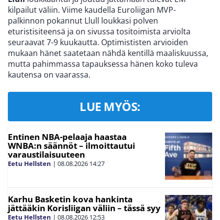
kilpailut väliin. Viime kaudella Euroliigan MVP-
palkinnon pokannut Llull loukkasi polven
eturistisiteensä ja on sivussa tositoimista arviolta
seuraavat 7-9 kuukautta. Optimististen arvioiden
mukaan hänet saatetaan nähdä kentillä maaliskuussa,
mutta pahimmassa tapauksessa hänen koko tuleva
kautensa on vaarassa.
LUE MYÖS:
Entinen NBA-pelaaja haastaa
WNBA:n säännöt – ilmoittautui
varaustilaisuuteen
Eetu Hellsten
|
08.08.2026
14:27
Karhu Basketin kova hankinta
jättääkin Korisliigan väliin – tässä syy
Eetu Hellsten
|
08.08.2026
12:53