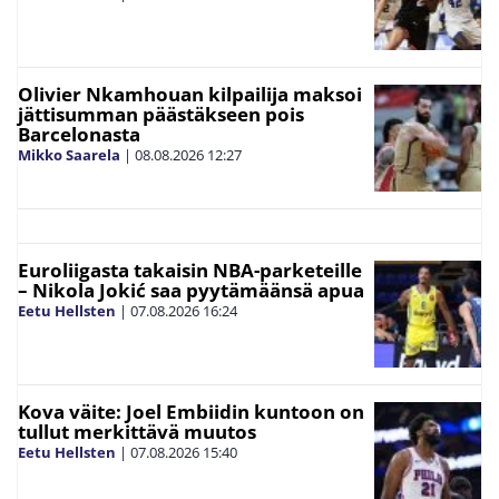
Olivier Nkamhouan kilpailija maksoi
jättisumman päästäkseen pois
Barcelonasta
Mikko Saarela
|
08.08.2026
12:27
Euroliigasta takaisin NBA-parketeille
– Nikola Jokić saa pyytämäänsä apua
Eetu Hellsten
|
07.08.2026
16:24
Kova väite: Joel Embiidin kuntoon on
tullut merkittävä muutos
Eetu Hellsten
|
07.08.2026
15:40