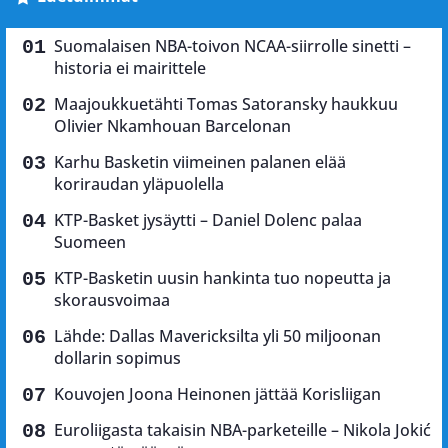
Suomalaisen NBA-toivon NCAA-siirrolle sinetti –
historia ei mairittele
Maajoukkuetähti Tomas Satoransky haukkuu
Olivier Nkamhouan Barcelonan
Karhu Basketin viimeinen palanen elää
koriraudan yläpuolella
KTP-Basket jysäytti – Daniel Dolenc palaa
Suomeen
KTP-Basketin uusin hankinta tuo nopeutta ja
skorausvoimaa
Lähde: Dallas Mavericksilta yli 50 miljoonan
dollarin sopimus
Kouvojen Joona Heinonen jättää Korisliigan
Euroliigasta takaisin NBA-parketeille – Nikola Jokić