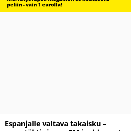
peliin - vain 1 eurolla!
Espanjalle valtava takaisku –