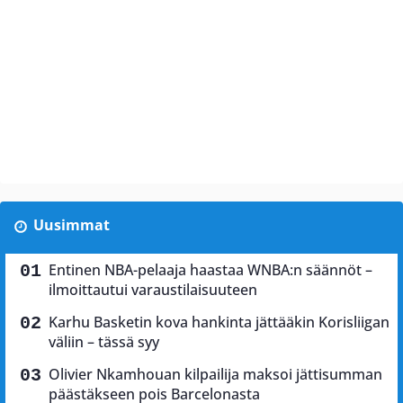
Uusimmat
Entinen NBA-pelaaja haastaa WNBA:n säännöt –
ilmoittautui varaustilaisuuteen
Karhu Basketin kova hankinta jättääkin Korisliigan
väliin – tässä syy
Olivier Nkamhouan kilpailija maksoi jättisumman
päästäkseen pois Barcelonasta