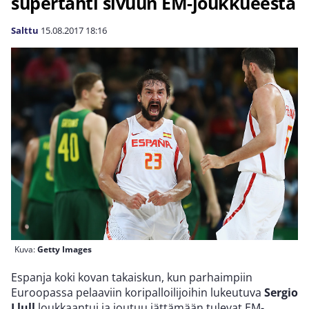
supertähti sivuun EM-joukkueesta
Salttu
15.08.2017
18:16
Kuva:
Getty Images
Espanja koki kovan takaiskun, kun parhaimpiin
Euroopassa pelaaviin koripalloilijoihin lukeutuva
Sergio
Llull
loukkaantui ja joutuu jättämään tulevat EM-