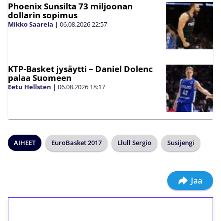
Phoenix Sunsilta 73 miljoonan
dollarin sopimus
Mikko Saarela
|
06.08.2026
22:57
KTP-Basket jysäytti – Daniel Dolenc
palaa Suomeen
Eetu Hellsten
|
06.08.2026
18:17
AIHEET
EuroBasket 2017
Llull Sergio
Susijengi
Jaa
1€ = 10€ arvosta