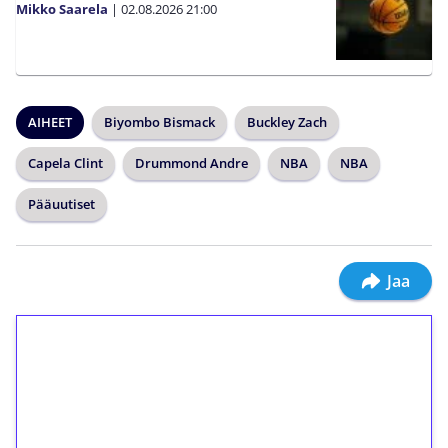
Mikko Saarela
|
02.08.2026
21:00
AIHEET
Biyombo Bismack
Buckley Zach
Capela Clint
Drummond Andre
NBA
NBA
Pääuutiset
Jaa
1€ = 10€ arvosta
ilmaiskierroksia ilman
kierrätystä!