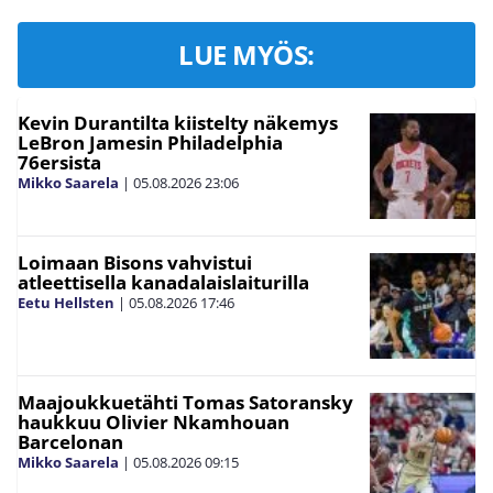
LUE MYÖS:
Kevin Durantilta kiistelty näkemys
LeBron Jamesin Philadelphia
76ersista
Mikko Saarela
|
05.08.2026
23:06
Loimaan Bisons vahvistui
atleettisella kanadalaislaiturilla
Eetu Hellsten
|
05.08.2026
17:46
Maajoukkuetähti Tomas Satoransky
haukkuu Olivier Nkamhouan
Barcelonan
Mikko Saarela
|
05.08.2026
09:15