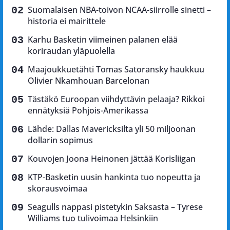
Suomalaisen NBA-toivon NCAA-siirrolle sinetti –
historia ei mairittele
Karhu Basketin viimeinen palanen elää
koriraudan yläpuolella
Maajoukkuetähti Tomas Satoransky haukkuu
Olivier Nkamhouan Barcelonan
Tästäkö Euroopan viihdyttävin pelaaja? Rikkoi
ennätyksiä Pohjois-Amerikassa
Lähde: Dallas Mavericksilta yli 50 miljoonan
dollarin sopimus
Kouvojen Joona Heinonen jättää Korisliigan
KTP-Basketin uusin hankinta tuo nopeutta ja
skorausvoimaa
Seagulls nappasi pistetykin Saksasta – Tyrese
Williams tuo tulivoimaa Helsinkiin