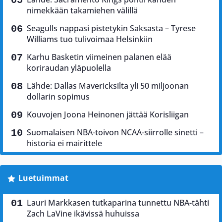
nimekkään takamiehen välillä
Seagulls nappasi pistetykin Saksasta – Tyrese
Williams tuo tulivoimaa Helsinkiin
Karhu Basketin viimeinen palanen elää
koriraudan yläpuolella
Lähde: Dallas Mavericksilta yli 50 miljoonan
dollarin sopimus
Kouvojen Joona Heinonen jättää Korisliigan
Suomalaisen NBA-toivon NCAA-siirrolle sinetti –
historia ei mairittele
Luetuimmat
Lauri Markkasen tutkaparina tunnettu NBA-tähti
Zach LaVine ikävissä huhuissa