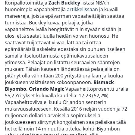
Koripallotoimittaja
Zach Buckley
listasi NBA:n
huonoimpia vapaaheittäjiä
artikkelissaan
ja kuvaili
maneereja, joista epävarman vapaaheittäjän saattaa
tunnistaa. Buckley kuvaa pelaajia, jotka
vapaaheittoviivalla hengittävät niin syvään sisään ja
ulos, että saatat luulla heidän voivan huonosti. He
saattavat tuijottavat viivaa, lattiaa tai ottaa
epämääräisiä askeleita edestakaisin puhuen itselleen
samalla itseluottamusta epämukavuusalueen
ytimessä. Pelaajat on listattu seuraavien sääntöjen
mukaan: Tähän kauteen lähdettäessä pelaajalla on
pitänyt olla vähintään 200 yritystä urallaan ja kuulua
joukkueen vakituiseen kokoonpanoon.
Bismack
Biyombo, Orlando Magic
Vapaaheittoprosentti uralla:
55,2 Yritykset kuluvalla kaudella: 12-23 (52,2%)
Vapaaheittoviiva ei kuulu Orlandon sentterin
mukavuusalueeseen. Kesällä 2016 neljän vuoden ja 72
miljoonan dollarin arvoisella sopimuksella
joukkueeseen siirtynyt kongolainen saa peliaikaa tällä
hetkellä noin 14 minuuttia ottelua kohti. Biyombon