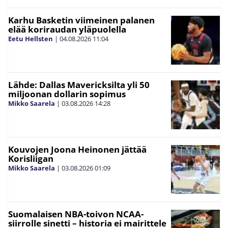
Karhu Basketin viimeinen palanen
elää koriraudan yläpuolella
Eetu Hellsten
|
04.08.2026
11:04
Lähde: Dallas Mavericksilta yli 50
miljoonan dollarin sopimus
Mikko Saarela
|
03.08.2026
14:28
Kouvojen Joona Heinonen jättää
Korisliigan
Mikko Saarela
|
03.08.2026
01:09
Suomalaisen NBA-toivon NCAA-
siirrolle sinetti – historia ei mairittele