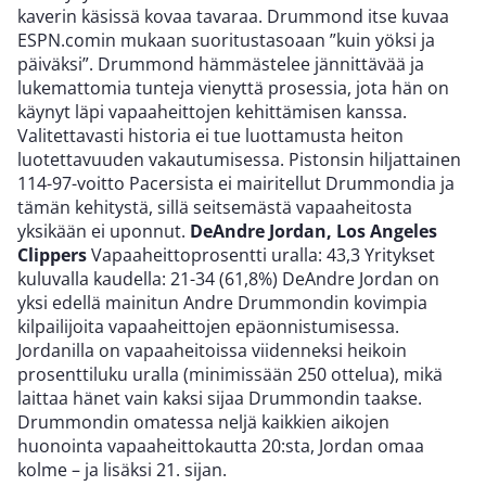
kaverin käsissä kovaa tavaraa. Drummond itse kuvaa
ESPN.comin mukaan suoritustasoaan ”kuin yöksi ja
päiväksi”. Drummond hämmästelee jännittävää ja
lukemattomia tunteja vienyttä prosessia, jota hän on
käynyt läpi vapaaheittojen kehittämisen kanssa.
Valitettavasti historia ei tue luottamusta heiton
luotettavuuden vakautumisessa. Pistonsin hiljattainen
114-97-voitto Pacersista ei mairitellut Drummondia ja
tämän kehitystä, sillä seitsemästä vapaaheitosta
yksikään ei uponnut.
DeAndre Jordan, Los Angeles
Clippers
Vapaaheittoprosentti uralla: 43,3 Yritykset
kuluvalla kaudella: 21-34 (61,8%) DeAndre Jordan on
yksi edellä mainitun Andre Drummondin kovimpia
kilpailijoita vapaaheittojen epäonnistumisessa.
Jordanilla on vapaaheitoissa viidenneksi heikoin
prosenttiluku uralla (minimissään 250 ottelua), mikä
laittaa hänet vain kaksi sijaa Drummondin taakse.
Drummondin omatessa neljä kaikkien aikojen
huonointa vapaaheittokautta 20:sta, Jordan omaa
kolme – ja lisäksi 21. sijan.