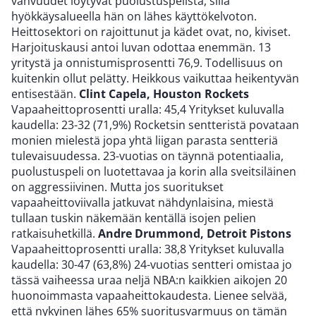
vahvuudet löytyvät puolustuspelistä, sillä
hyökkäysalueella hän on lähes käyttökelvoton.
Heittosektori on rajoittunut ja kädet ovat, no, kiviset.
Harjoituskausi antoi luvan odottaa enemmän. 13
yritystä ja onnistumisprosentti 76,9. Todellisuus on
kuitenkin ollut pelätty. Heikkous vaikuttaa heikentyvän
entisestään.
Clint Capela, Houston Rockets
Vapaaheittoprosentti uralla: 45,4 Yritykset kuluvalla
kaudella: 23-32 (71,9%) Rocketsin sentteristä povataan
monien mielestä jopa yhtä liigan parasta sentteriä
tulevaisuudessa. 23-vuotias on täynnä potentiaalia,
puolustuspeli on luotettavaa ja korin alla sveitsiläinen
on aggressiivinen. Mutta jos suoritukset
vapaaheittoviivalla jatkuvat nähdynlaisina, miestä
tullaan tuskin näkemään kentällä isojen pelien
ratkaisuhetkillä.
Andre Drummond, Detroit Pistons
Vapaaheittoprosentti uralla: 38,8 Yritykset kuluvalla
kaudella: 30-47 (63,8%) 24-vuotias sentteri omistaa jo
tässä vaiheessa uraa neljä NBA:n kaikkien aikojen 20
huonoimmasta vapaaheittokaudesta. Lienee selvää,
että nykyinen lähes 65% suoritusvarmuus on tämän