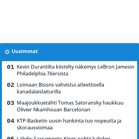
Uusimmat
Kevin Durantilta kiistelty näkemys LeBron Jamesin
Philadelphia 76ersista
Loimaan Bisons vahvistui atleettisella
kanadalaislaiturilla
Maajoukkuetähti Tomas Satoransky haukkuu
Olivier Nkamhouan Barcelonan
KTP-Basketin uusin hankinta tuo nopeutta ja
skorausvoimaa
Lähde: Sacramento Kings pohtii kahden