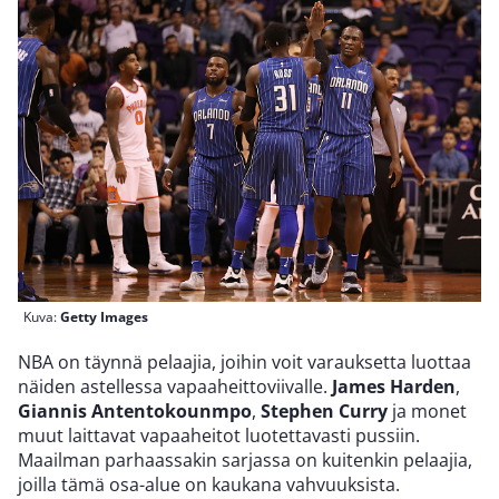
Kuva:
Getty Images
NBA on täynnä pelaajia, joihin voit varauksetta luottaa
näiden astellessa vapaaheittoviivalle.
James Harden
,
Giannis Antentokounmpo
,
Stephen Curry
ja monet
muut laittavat vapaaheitot luotettavasti pussiin.
Maailman parhaassakin sarjassa on kuitenkin pelaajia,
joilla tämä osa-alue on kaukana vahvuuksista.