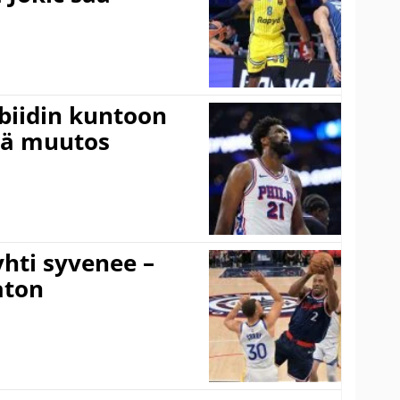
mbiidin kuntoon
vä muutos
hti syvenee –
aton