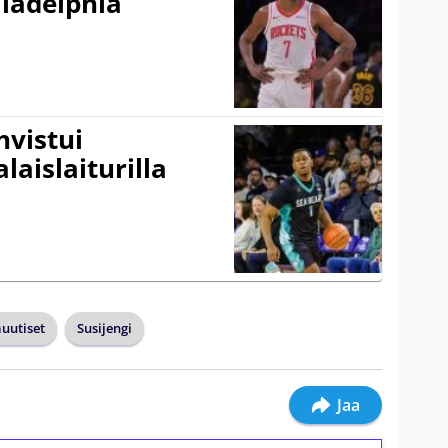
ladelphia
vistui
laislaiturilla
uutiset
Susijengi
Jaa