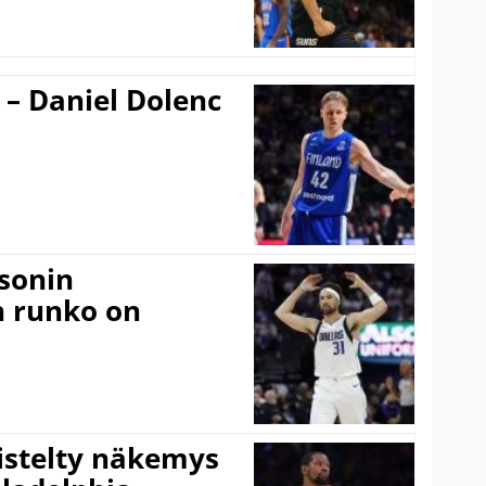
 – Daniel Dolenc
sonin
n runko on
iistelty näkemys