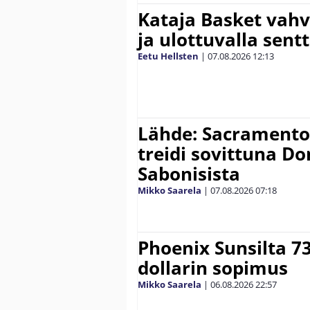
Kataja Basket vahv
ja ulottuvalla sentt
Eetu Hellsten
|
07.08.2026
12:13
Lähde: Sacramento K
treidi sovittuna D
Sabonisista
Mikko Saarela
|
07.08.2026
07:18
Phoenix Sunsilta 7
dollarin sopimus
Mikko Saarela
|
06.08.2026
22:57