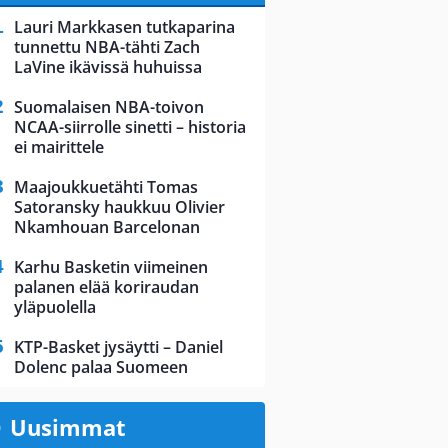
Lauri Markkasen tutkaparina
tunnettu NBA-tähti Zach
LaVine ikävissä huhuissa
Suomalaisen NBA-toivon
NCAA-siirrolle sinetti – historia
ei mairittele
Maajoukkuetähti Tomas
Satoransky haukkuu Olivier
Nkamhouan Barcelonan
Karhu Basketin viimeinen
palanen elää koriraudan
yläpuolella
KTP-Basket jysäytti – Daniel
Dolenc palaa Suomeen
Uusimmat