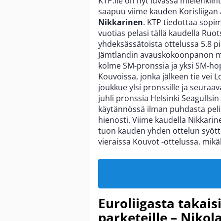
KTP:lle on nyt luvassa mielenkii
saapuu viime kauden Korisliigan 
Nikkarinen
. KTP tiedottaa sopi
vuotias pelasi tällä kaudella Ruo
yhdeksässätoista ottelussa 5.8 pis
Jämtlandin avauskokoonpanon mieh
kolme SM-pronssia ja yksi SM-hop
Kouvoissa, jonka jälkeen tie vei L
joukkue ylsi pronssille ja seuraa
juhli pronssia Helsinki Seagullsi
käytännössä ilman puhdasta peli
hienosti. Viime kaudella Nikkarine
tuon kauden yhden ottelun syöttö
vieraissa Kouvot -ottelussa, mikäl
Euroliigasta takais
parketeille – Nikola