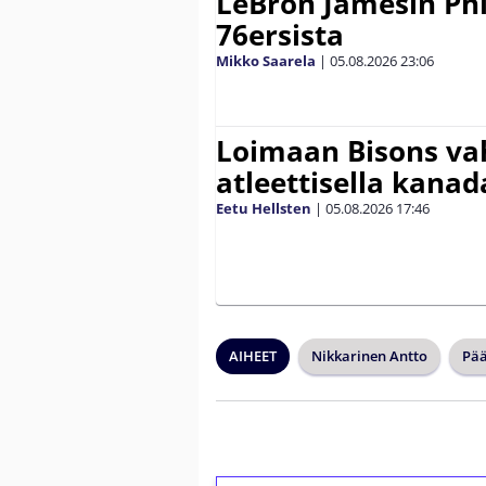
LeBron Jamesin Phi
76ersista
Mikko Saarela
|
05.08.2026
23:06
Loimaan Bisons vah
atleettisella kanada
Eetu Hellsten
|
05.08.2026
17:46
AIHEET
Nikkarinen Antto
Pää