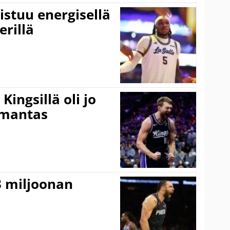
istuu energisellä
erillä
ingsillä oli jo
omantas
3 miljoonan