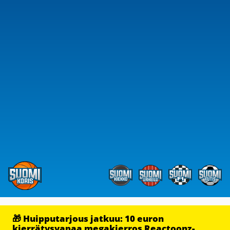
🎁 Huipputarjous jatkuu: 10 euron
kierrätysvapaa megakierros Reactoonz-