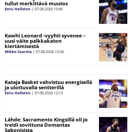
tullut merkittävä muutos
Eetu Hellsten
|
07.08.2026
15:40
Kawhi Leonard -vyyhti syvenee –
uusi väite palkkakaton
kiertämisestä
Mikko Saarela
|
07.08.2026
13:26
Kataja Basket vahvistuu energisellä
ja ulottuvalla sentterillä
Eetu Hellsten
|
07.08.2026
12:13
Lähde: Sacramento Kingsillä oli jo
treidi sovittuna Domantas
Sabonisista