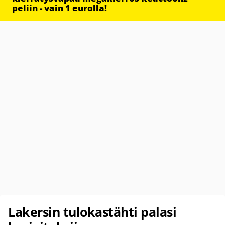
peliin - vain 1 eurolla!
Lakersin tulokastähti palasi