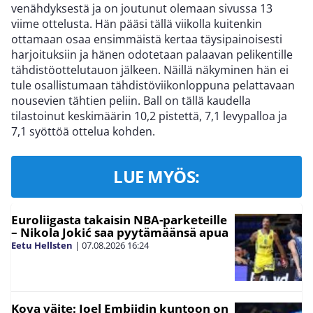
venähdyksestä ja on joutunut olemaan sivussa 13
viime ottelusta. Hän pääsi tällä viikolla kuitenkin
ottamaan osaa ensimmäistä kertaa täysipainoisesti
harjoituksiin ja hänen odotetaan palaavan pelikentille
tähdistöottelutauon jälkeen. Näillä näkyminen hän ei
tule osallistumaan tähdistöviikonloppuna pelattavaan
nousevien tähtien peliin. Ball on tällä kaudella
tilastoinut keskimäärin 10,2 pistettä, 7,1 levypalloa ja
7,1 syöttöä ottelua kohden.
LUE MYÖS:
Euroliigasta takaisin NBA-parketeille
– Nikola Jokić saa pyytämäänsä apua
Eetu Hellsten
|
07.08.2026
16:24
Kova väite: Joel Embiidin kuntoon on