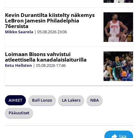
Kevin Durantilta kiistelty näkemys
LeBron Jamesin Philadelphia
76ersista
Mikko Saarela
|
05.08.2026
23:06
Loimaan Bisons vahvistui
atleettisella kanadalaislaiturilla
Eetu Hellsten
|
05.08.2026
17:46
AIHEET
Ball Lonzo
LA Lakers
NBA
Pääuutiset
Jaa