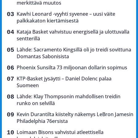
merkittävä muutos
Kawhi Leonard -vyyhti syvenee – uusi väite
palkkakaton kiertämisestä
Kataja Basket vahvistuu energisellä ja ulottuvalla
sentterillä
Lähde: Sacramento Kingsillä oli jo treidi sovittuna
Domantas Sabonisista
Phoenix Sunsilta 73 miljoonan dollarin sopimus
KTP-Basket jysäytti – Daniel Dolenc palaa
Suomeen
Lähde: Klay Thompsonin mahdollisen treidin
runko on selvillä
Kevin Durantilta kiistelty näkemys LeBron Jamesin
Philadelphia 76ersista
Loimaan Bisons vahvistui atleettisella