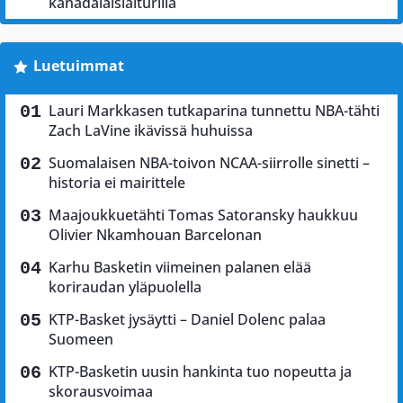
kanadalaislaiturilla
Luetuimmat
Lauri Markkasen tutkaparina tunnettu NBA-tähti
Zach LaVine ikävissä huhuissa
Suomalaisen NBA-toivon NCAA-siirrolle sinetti –
historia ei mairittele
Maajoukkuetähti Tomas Satoransky haukkuu
Olivier Nkamhouan Barcelonan
Karhu Basketin viimeinen palanen elää
koriraudan yläpuolella
KTP-Basket jysäytti – Daniel Dolenc palaa
Suomeen
KTP-Basketin uusin hankinta tuo nopeutta ja
skorausvoimaa