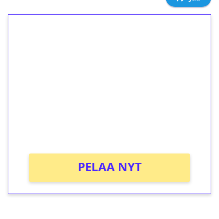
1€ = 10€ arvosta
ilmaiskierroksia ilman
kierrätystä!
Talleta 1€
Saat heti 50 ilmaiskierrosta Tuohi 1000 -
peliin (arvo 0,20€ per kierros)!
Ei kierrätysvaatimusta!
PELAA NYT