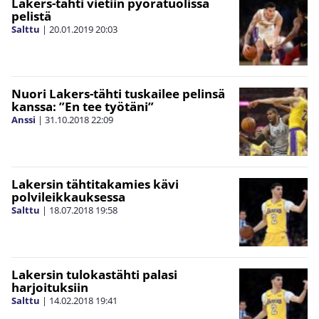
Lakers-tähti vietiin pyörätuolissa
pelistä
Salttu
|
20.01.2019
20:03
Nuori Lakers-tähti tuskailee pelinsä
kanssa: ”En tee työtäni”
Anssi
|
31.10.2018
22:09
Lakersin tähtitakamies kävi
polvileikkauksessa
Salttu
|
18.07.2018
19:58
Lakersin tulokastähti palasi
harjoituksiin
Salttu
|
14.02.2018
19:41