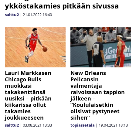
ykköstakamies pitkään sivussa
salttu2
|
21.01.2022
16:40
Lauri Markkasen
New Orleans
Chicago Bulls
Pelicansin
muokkasi
valmentaja
takakenttänsä
raivoissaan tappion
uusiksi – pitkään
jälkeen –
kiikarissa ollut
”Koululaisetkin
takamies
olisivat pystyneet
joukkueeseen
siihen”
salttu2
|
03.08.2021
13:33
topiassetala
|
19.04.2021
18:13