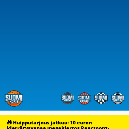
🎁 Huipputarjous jatkuu: 10 euron
kierrätysvapaa megakierros Reactoonz-