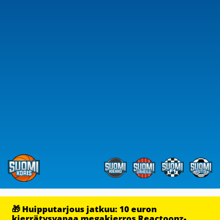
🎁 Huipputarjous jatkuu: 10 euron
kierrätysvapaa megakierros Reactoonz-