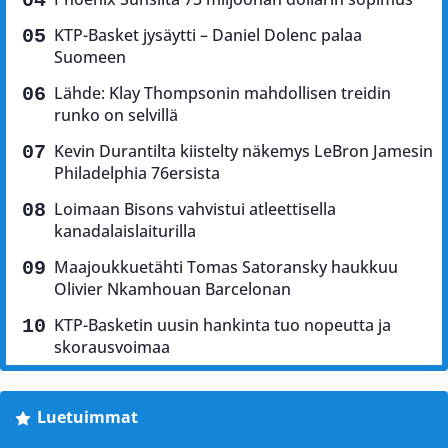
KTP-Basket jysäytti – Daniel Dolenc palaa
Suomeen
Lähde: Klay Thompsonin mahdollisen treidin
runko on selvillä
Kevin Durantilta kiistelty näkemys LeBron Jamesin
Philadelphia 76ersista
Loimaan Bisons vahvistui atleettisella
kanadalaislaiturilla
Maajoukkuetähti Tomas Satoransky haukkuu
Olivier Nkamhouan Barcelonan
KTP-Basketin uusin hankinta tuo nopeutta ja
skorausvoimaa
Luetuimmat