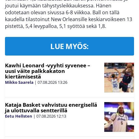
joutui käymään tähystysleikkauksessa. Hänen
odotetaan olevan sivussa 6-8 viikkoa. Ball on tällä
kaudella tilastoinut New Orleansille keskiarvoikseen 13
pistettä, 5,4 levypalloa, 5,1 syöttöä sekä 1,8.
LUE MYÖS:
Kawhi Leonard -vyyhti syvenee –
uusi väite palkkakaton
kiertämisestä
Mikko Saarela
|
07.08.2026
13:26
Kataja Basket vahvistuu energisellä
ja ulottuvalla sentterillä
Eetu Hellsten
|
07.08.2026
12:13