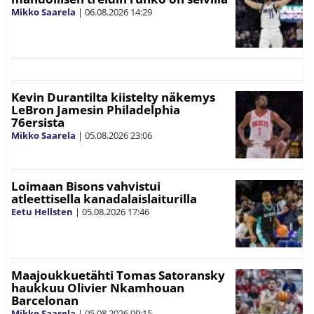
Mikko Saarela
|
06.08.2026
14:29
Kevin Durantilta kiistelty näkemys
LeBron Jamesin Philadelphia
76ersista
Mikko Saarela
|
05.08.2026
23:06
Loimaan Bisons vahvistui
atleettisella kanadalaislaiturilla
Eetu Hellsten
|
05.08.2026
17:46
Maajoukkuetähti Tomas Satoransky
haukkuu Olivier Nkamhouan
Barcelonan
Mikko Saarela
|
05.08.2026
09:15