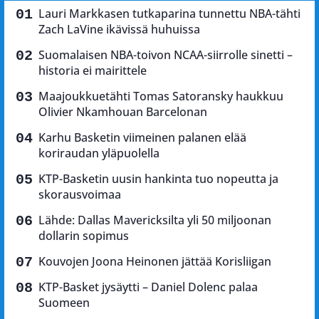
Lauri Markkasen tutkaparina tunnettu NBA-tähti
Zach LaVine ikävissä huhuissa
Suomalaisen NBA-toivon NCAA-siirrolle sinetti –
historia ei mairittele
Maajoukkuetähti Tomas Satoransky haukkuu
Olivier Nkamhouan Barcelonan
Karhu Basketin viimeinen palanen elää
koriraudan yläpuolella
KTP-Basketin uusin hankinta tuo nopeutta ja
skorausvoimaa
Lähde: Dallas Mavericksilta yli 50 miljoonan
dollarin sopimus
Kouvojen Joona Heinonen jättää Korisliigan
KTP-Basket jysäytti – Daniel Dolenc palaa
Suomeen