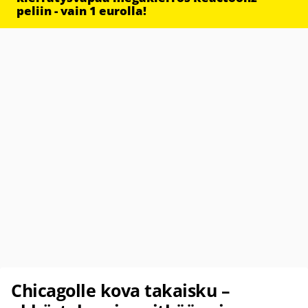
peliin - vain 1 eurolla!
Chicagolle kova takaisku –