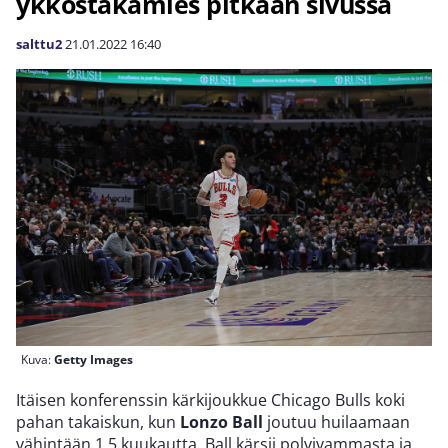
ykköstakamies pitkään sivussa
salttu2
21.01.2022
16:40
Kuva:
Getty Images
Itäisen konferenssin kärkijoukkue Chicago Bulls koki
pahan takaiskun, kun
Lonzo Ball
joutuu huilaamaan
vähintään 1,5 kuukautta. Ball kärsii polvivammasta ja