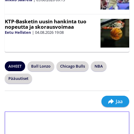
KTP-Basketin uusin hankinta tuo
nopeutta ja skorausvoimaa
Eetu Hellsten
|
04.08.2026
19:08
AIHEET
Ball Lonzo
Chicago Bulls
NBA
Pääuutiset
Jaa
1€ = 10€ arvosta
ilmaiskierroksia ilman