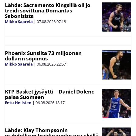
Lähde: Sacramento Kingsillä oli jo
treidi sovittuna Domantas
Sabonisista
Mikko Saarela
|
07.08.2026
07:18
Phoenix Sunsilta 73 miljoonan
dollarin sopimus
Mikko Saarela
|
06.08.2026
22:57
KTP-Basket jysäytti – Daniel Dolenc
palaa Suomeen
Eetu Hellsten
|
06.08.2026
18:17
Lähde: Klay Thompsonin
mahdollisen treidin runko on selvillä