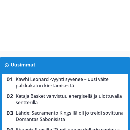
Uusimmat
Kawhi Leonard -vyyhti syvenee – uusi väite
palkkakaton kiertämisestä
Kataja Basket vahvistuu energisellä ja ulottuvalla
sentterillä
Lähde: Sacramento Kingsillä oli jo treidi sovittuna
Domantas Sabonisista
Phoenix Sunsilta 73 miljoonan dollarin sopimus