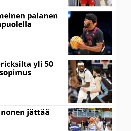
imeinen palanen
äpuolella
icksilta yli 50
 sopimus
inonen jättää