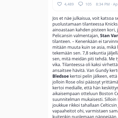
4,489
105
8:34 PM · Ap
Jos et näe julkaisua, voit katsoa 
puolustamaan tilanteessa Knick
ainoastaan kahden pisteen kori, jä
Pelicansin valmentajan,
Stan Va
tilanteen. – Kenenkään ei tarvin
mitään muuta kuin se asia, mikä h
tekemään sen. 7,8 sekuntia jäljel
sen, mitä meidän piti tehdä. Me t
vika. Tilanteessa oli kaksi virhet
ansaitsee hävitä. Van Gundy kerto
Bledsoe
kertoi pelin jälkeen, ett
jolloin Rose olisi päässyt yrittäm
kertoi medialle, että hän keskitty
aikaisempaan otteluun Boston Cel
suunnitelman mukaisesti. Silloin
joukkue rikkoi tahallaan Celticsin
vapaaheitot ohi, varmistaen samal
kuitenkin nuolemaan näppejään. 