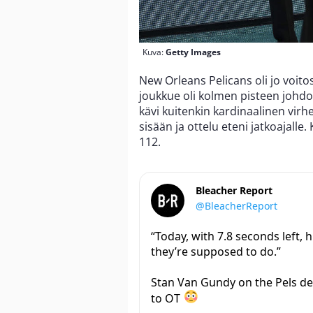
Kuva:
Getty Images
New Orleans Pelicans oli jo voito
joukkue oli kolmen pisteen johdo
kävi kuitenkin kardinaalinen virh
sisään ja ottelu eteni jatkoajalle.
112.
Bleacher Report
@BleacherReport
“Today, with 7.8 seconds left,
they’re supposed to do.”
Stan Van Gundy on the Pels de
to OT