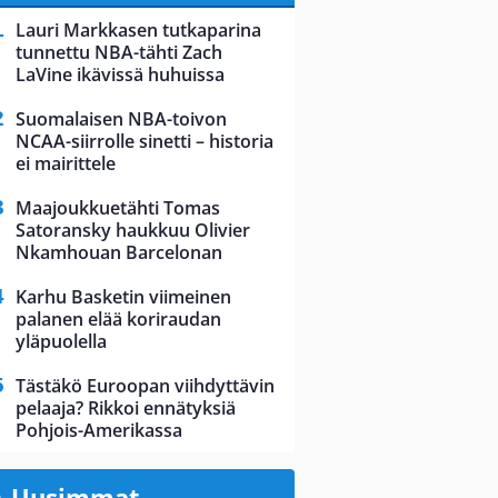
Lauri Markkasen tutkaparina
tunnettu NBA-tähti Zach
LaVine ikävissä huhuissa
Suomalaisen NBA-toivon
NCAA-siirrolle sinetti – historia
ei mairittele
Maajoukkuetähti Tomas
Satoransky haukkuu Olivier
Nkamhouan Barcelonan
Karhu Basketin viimeinen
palanen elää koriraudan
yläpuolella
Tästäkö Euroopan viihdyttävin
pelaaja? Rikkoi ennätyksiä
Pohjois-Amerikassa
Uusimmat