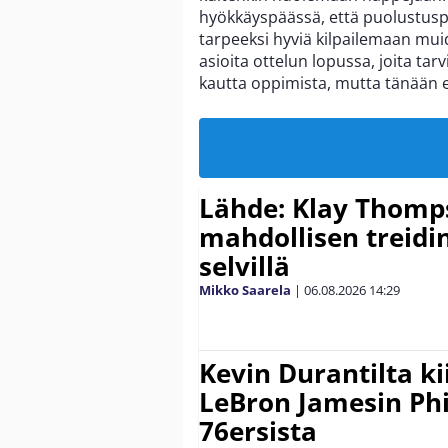
hyökkäyspäässä, että puolustuspä
tarpeeksi hyviä kilpailemaan mu
asioita ottelun lopussa, joita ta
kautta oppimista, mutta tänään e
Lähde: Klay Thomp
mahdollisen treidi
selvillä
Mikko Saarela
|
06.08.2026
14:29
Kevin Durantilta k
LeBron Jamesin Phi
76ersista