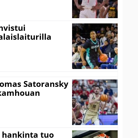
vistui
laislaiturilla
Tomas Satoransky
Nkamhouan
 hankinta tuo