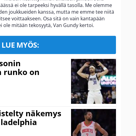
ässä ei ole tarpeeksi hyvällä tasolla. Me olemme
iden joukkueiden kanssa, mutta me emme tee niitä
rvitsee voittaakseen. Osa sitä on vain kantapään
i ole mitään tekosyytä, Van Gundy kertoi.
LUE MYÖS:
sonin
n runko on
iistelty näkemys
ladelphia