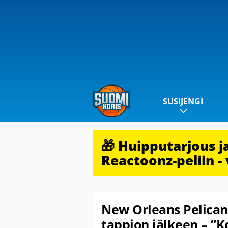
SUSIJENGI
🎁 Huipputarjous 
Reactoonz-peliin - 
New Orleans Pelican
tappion jälkeen – ”K