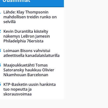
Lähde: Klay Thompsonin
mahdollisen treidin runko on
selvillä
Kevin Durantilta kiistelty
näkemys LeBron Jamesin
Philadelphia 76ersista
Loimaan Bisons vahvistui
atleettisella kanadalaislaiturilla
Maajoukkuetähti Tomas
Satoransky haukkuu Olivier
Nkamhouan Barcelonan
KTP-Basketin uusin hankinta
tuo nopeutta ja
skorausvoimaa