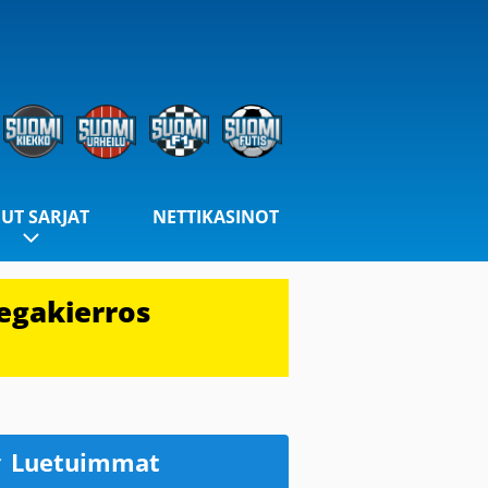
UT SARJAT
NETTIKASINOT
egakierros
Luetuimmat