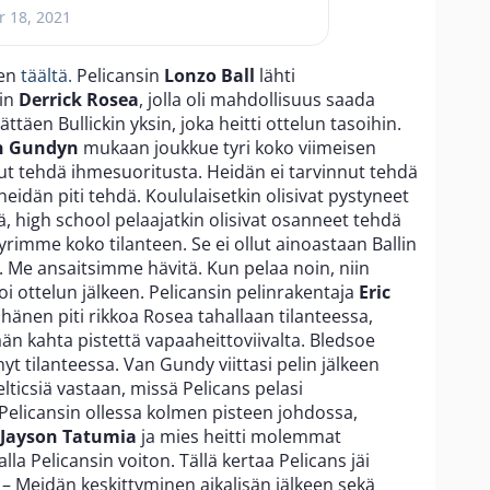
r 18, 2021
sen
täältä.
Pelicansin
Lonzo Ball
lähti
sin
Derrick Rosea
, jolla oli mahdollisuus saada
ttäen Bullickin yksin, joka heitti ottelun tasoihin.
n Gundyn
mukaan joukkue tyri koko viimeisen
nut tehdä ihmesuoritusta. Heidän ei tarvinnut tehdä
eidän piti tehdä. Koululaisetkin olisivat pystyneet
lä, high school pelaajatkin olisivat osanneet tehdä
yrimme koko tilanteen. Se ei ollut ainoastaan Ballin
tä. Me ansaitsimme hävitä. Kun pelaa noin, niin
i ottelun jälkeen. Pelicansin pelinrakentaja
Eric
ä hänen piti rikkoa Rosea tahallaan tilanteessa,
ään kahta pistettä vapaaheittoviivalta. Bledsoe
nyt tilanteessa. Van Gundy viittasi pelin jälkeen
ticsiä vastaan, missä Pelicans pelasi
 Pelicansin ollessa kolmen pisteen johdossa,
Jayson Tatumia
ja mies heitti molemmat
la Pelicansin voiton. Tällä kertaa Pelicans jäi
– Meidän keskittyminen aikalisän jälkeen sekä