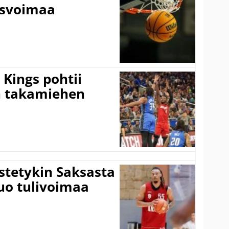
usvoimaa
Kings pohtii
 takamiehen
istetykin Saksasta
tuo tulivoimaa