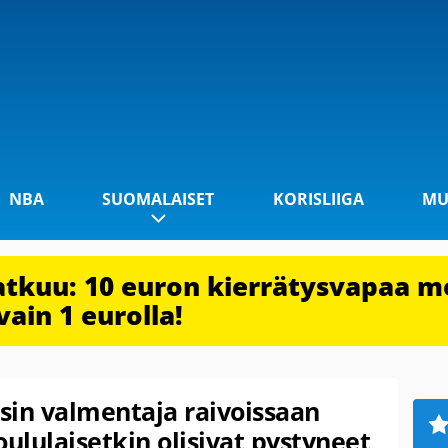
NBA
SUOMALAISET
KORISLIIGA
MU
jatkuu: 10 euron kierrätysvapaa m
vain 1 eurolla!
sin valmentaja raivoissaan
oululaisetkin olisivat pystyneet