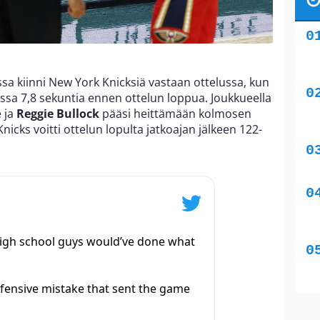
ssa kiinni New York Knicksiä vastaan ottelussa, kun
ssa 7,8 sekuntia ennen ottelun loppua. Joukkueella
e ja
Reggie Bullock
pääsi heittämään kolmosen
 Knicks voitti ottelun lopulta jatkoajan jälkeen 122-
 high school guys would’ve done what
fensive mistake that sent the game