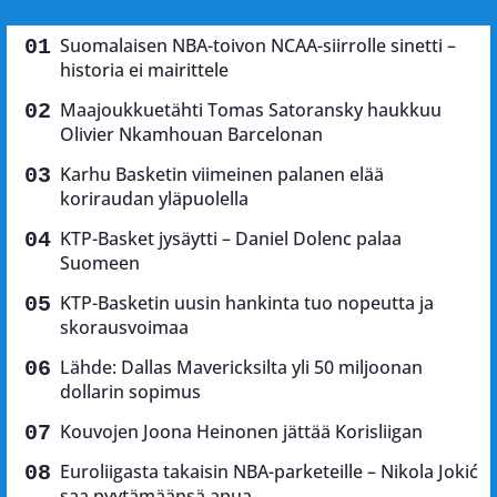
Suomalaisen NBA-toivon NCAA-siirrolle sinetti –
historia ei mairittele
Maajoukkuetähti Tomas Satoransky haukkuu
Olivier Nkamhouan Barcelonan
Karhu Basketin viimeinen palanen elää
koriraudan yläpuolella
KTP-Basket jysäytti – Daniel Dolenc palaa
Suomeen
KTP-Basketin uusin hankinta tuo nopeutta ja
skorausvoimaa
Lähde: Dallas Mavericksilta yli 50 miljoonan
dollarin sopimus
Kouvojen Joona Heinonen jättää Korisliigan
Euroliigasta takaisin NBA-parketeille – Nikola Jokić
saa pyytämäänsä apua