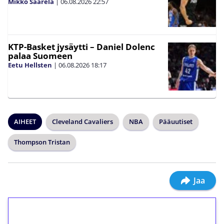
Mikko Saarela
|
06.08.2026
22:57
KTP-Basket jysäytti – Daniel Dolenc
palaa Suomeen
Eetu Hellsten
|
06.08.2026
18:17
AIHEET
Cleveland Cavaliers
NBA
Pääuutiset
Thompson Tristan
Jaa
1€ = 10€ arvosta