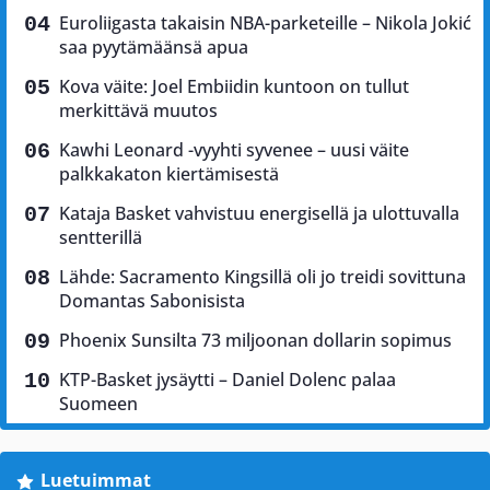
Euroliigasta takaisin NBA-parketeille – Nikola Jokić
saa pyytämäänsä apua
Kova väite: Joel Embiidin kuntoon on tullut
merkittävä muutos
Kawhi Leonard -vyyhti syvenee – uusi väite
palkkakaton kiertämisestä
Kataja Basket vahvistuu energisellä ja ulottuvalla
sentterillä
Lähde: Sacramento Kingsillä oli jo treidi sovittuna
Domantas Sabonisista
Phoenix Sunsilta 73 miljoonan dollarin sopimus
KTP-Basket jysäytti – Daniel Dolenc palaa
Suomeen
Luetuimmat