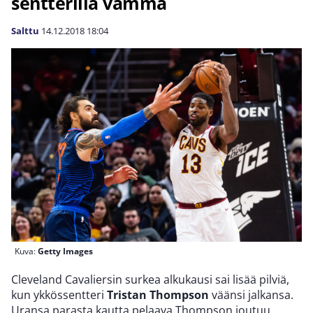
sentterillä vamma
Salttu
14.12.2018
18:04
Kuva:
Getty Images
Cleveland Cavaliersin surkea alkukausi sai lisää pilviä,
kun ykkössentteri
Tristan Thompson
väänsi jalkansa.
Uransa parasta kautta pelaava Thompson joutuu