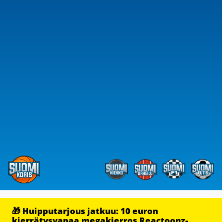
🎁 Huipputarjous jatkuu: 10 euron
kierrätysvapaa megakierros Reactoonz-