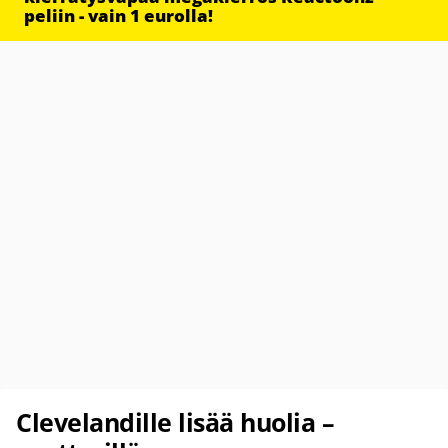
peliin - vain 1 eurolla!
Clevelandille lisää huolia –