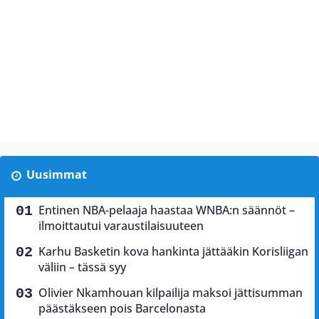
Uusimmat
Entinen NBA-pelaaja haastaa WNBA:n säännöt –
ilmoittautui varaustilaisuuteen
Karhu Basketin kova hankinta jättääkin Korisliigan
väliin – tässä syy
Olivier Nkamhouan kilpailija maksoi jättisumman
päästäkseen pois Barcelonasta