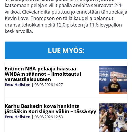
katsomaan pelejä siviilit päällä arviolta seuraavat 2-4
viikkoa. Clevelandilta puuttuu jo ennestään tähtipelaaja
Kevin Love. Thompson on tällä kaudella pelannut
uransa tehokkain peliä 12,0 pisteen ja 11,6 levypallon
keskiarvoilla.
LUE MYÖS:
Entinen NBA-pelaaja haastaa
WNBA:n säännöt – ilmoittautui
varaustilaisuuteen
Eetu Hellsten
|
08.08.2026
14:27
Karhu Basketin kova hankinta
jättääkin Korisliigan väliin – tässä syy
Eetu Hellsten
|
08.08.2026
12:53