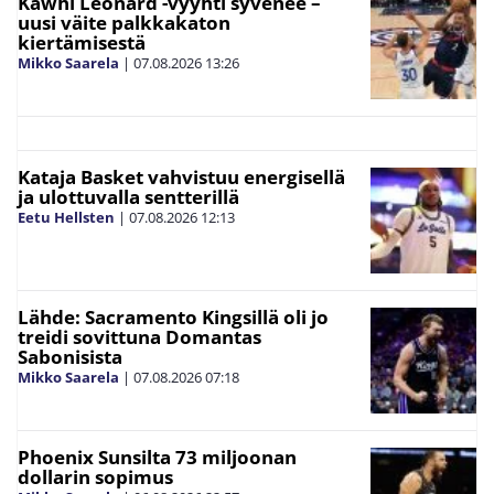
Kawhi Leonard -vyyhti syvenee –
uusi väite palkkakaton
kiertämisestä
Mikko Saarela
|
07.08.2026
13:26
Kataja Basket vahvistuu energisellä
ja ulottuvalla sentterillä
Eetu Hellsten
|
07.08.2026
12:13
Lähde: Sacramento Kingsillä oli jo
treidi sovittuna Domantas
Sabonisista
Mikko Saarela
|
07.08.2026
07:18
Phoenix Sunsilta 73 miljoonan
dollarin sopimus