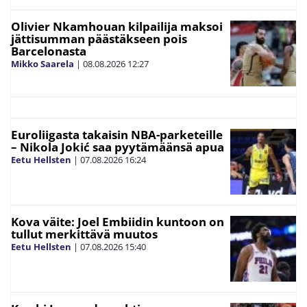
Olivier Nkamhouan kilpailija maksoi
jättisumman päästäkseen pois
Barcelonasta
Mikko Saarela
|
08.08.2026
12:27
Euroliigasta takaisin NBA-parketeille
– Nikola Jokić saa pyytämäänsä apua
Eetu Hellsten
|
07.08.2026
16:24
Kova väite: Joel Embiidin kuntoon on
tullut merkittävä muutos
Eetu Hellsten
|
07.08.2026
15:40