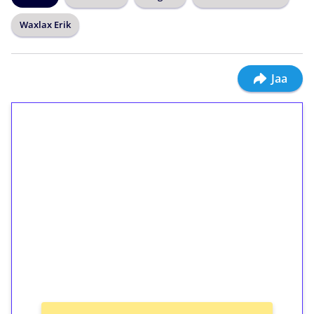
Waxlax Erik
Jaa
1€ = 10€ arvosta
ilmaiskierroksia ilman
kierrätystä!
Talleta 1€
Saat heti 50 ilmaiskierrosta Tuohi 1000 -
peliin (arvo 0,20€ per kierros)!
Ei kierrätysvaatimusta!