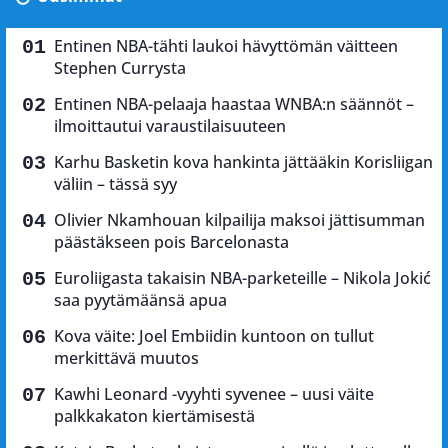
Entinen NBA-tähti laukoi hävyttömän väitteen
Stephen Currysta
Entinen NBA-pelaaja haastaa WNBA:n säännöt –
ilmoittautui varaustilaisuuteen
Karhu Basketin kova hankinta jättääkin Korisliigan
väliin – tässä syy
Olivier Nkamhouan kilpailija maksoi jättisumman
päästäkseen pois Barcelonasta
Euroliigasta takaisin NBA-parketeille – Nikola Jokić
saa pyytämäänsä apua
Kova väite: Joel Embiidin kuntoon on tullut
merkittävä muutos
Kawhi Leonard -vyyhti syvenee – uusi väite
palkkakaton kiertämisestä