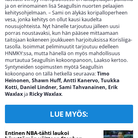
ja on erinomainen lisä Seagullsin nuorten pelaajien
kehitysohjelmaan. – Sami on älykäs koripalloperheen
vesa, jonka kehitys on ollut kausi kaudelta
nousujohteista. Nyt hänelle tarjoutuu jälleen uusi
porras noustavaksi, kun hän pääsee mittaamaan
taitojaan kokeneen joukkueen harjoituksissa Korisliiga-
tasolla. Isoimmat peliminuutit tarjoutuu edelleen
HNMKY:ssa, mutta hänellä on myös mahdollisuus
murtautua Seagullsin kokoonpanoon, Laakso kertoo.
Syntyneiden sopimusten myötä Seagullsin
kokoonpano on tällä hetkellä seuraava:
Timo
Heinonen, Shawn Huff, Antti Kanervo, Tuukka
Kotti, Daniel Lindner, Sami Tahvanainen, Erik
Waxlax
ja
Ricky Waxlax
.
LUE MYÖS:
Entinen NBA-tähti laukoi