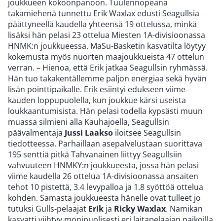
joukkueen kokoonpanoon. Tuulennopeana
takamiehenä tunnettu Erik Waxlax edusti Seagullsia
päättyneellä kaudella yhteensä 19 ottelussa, minkä
lisäksi hän pelasi 23 ottelua Miesten 1A-divisioonassa
HNMK:n joukkueessa. MaSu-Basketin kasvatilta löytyy
kokemusta myös nuorten maajoukkueista 47 ottelun
verran. – Hienoa, että Erik jatkaa Seagullsin ryhmässä.
Hän tuo takakentällemme paljon energiaa sekä hyvän
lisän pointtipaikalle. Erik esiintyi edukseen viime
kauden loppupuolella, kun joukkue kärsi useista
loukkaantumisista. Hän pelasi todella kypsästi muun
muassa silmieni alla Kauhajoella, Seagullsin
päävalmentaja
Jussi Laakso
iloitsee Seagullsin
tiedotteessa. Parhaillaan asepalvelustaan suorittava
195 senttiä pitkä Tahvanainen liittyy Seagullsiin
vahvuuteen HNMKY:n joukkueesta, jossa hän pelasi
viime kaudella 26 ottelua 1A-divisioonassa ansaiten
tehot 10 pistettä, 3.4 levypalloa ja 1.8 syöttöä ottelua
kohden. Samasta joukkueesta hänelle ovat tulleet jo
tutuksi Gulls-pelaajat
Erik
ja
Ricky Waxlax
. Namikan
kasvatti viihtyy monipuolisesti eri laitapelaajan paikoilla