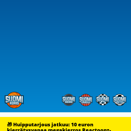
🎁 Huipputarjous jatkuu: 10 euron
kierrätysvapaa megakierros Reactoonz-