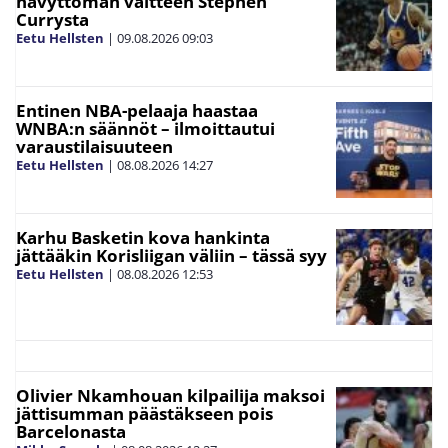
hävyttömän väitteen Stephen
Currysta
Eetu Hellsten
|
09.08.2026
09:03
Entinen NBA-pelaaja haastaa
WNBA:n säännöt – ilmoittautui
varaustilaisuuteen
Eetu Hellsten
|
08.08.2026
14:27
Karhu Basketin kova hankinta
jättääkin Korisliigan väliin – tässä syy
Eetu Hellsten
|
08.08.2026
12:53
Olivier Nkamhouan kilpailija maksoi
jättisumman päästäkseen pois
Barcelonasta