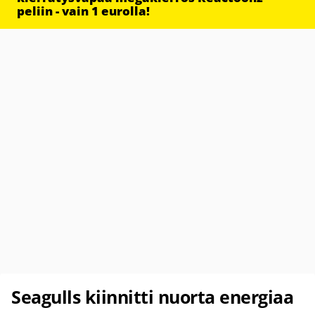
peliin - vain 1 eurolla!
Seagulls kiinnitti nuorta energiaa