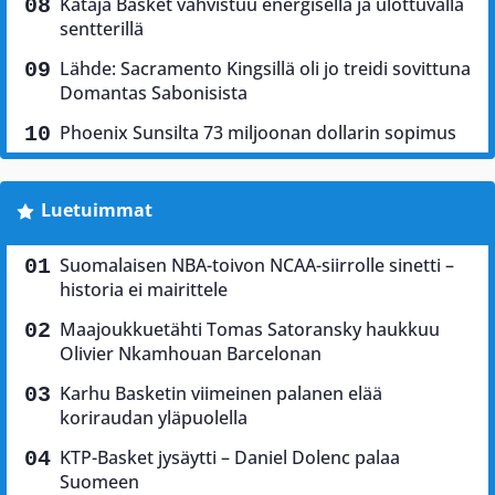
Kataja Basket vahvistuu energisellä ja ulottuvalla
sentterillä
Lähde: Sacramento Kingsillä oli jo treidi sovittuna
Domantas Sabonisista
Phoenix Sunsilta 73 miljoonan dollarin sopimus
Luetuimmat
Suomalaisen NBA-toivon NCAA-siirrolle sinetti –
historia ei mairittele
Maajoukkuetähti Tomas Satoransky haukkuu
Olivier Nkamhouan Barcelonan
Karhu Basketin viimeinen palanen elää
koriraudan yläpuolella
KTP-Basket jysäytti – Daniel Dolenc palaa
Suomeen