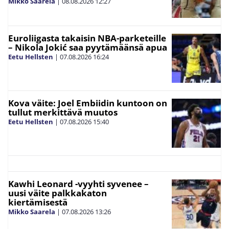
Mikko Saarela
|
08.08.2026
12:27
Euroliigasta takaisin NBA-parketeille
– Nikola Jokić saa pyytämäänsä apua
Eetu Hellsten
|
07.08.2026
16:24
Kova väite: Joel Embiidin kuntoon on
tullut merkittävä muutos
Eetu Hellsten
|
07.08.2026
15:40
Kawhi Leonard -vyyhti syvenee –
uusi väite palkkakaton
kiertämisestä
Mikko Saarela
|
07.08.2026
13:26