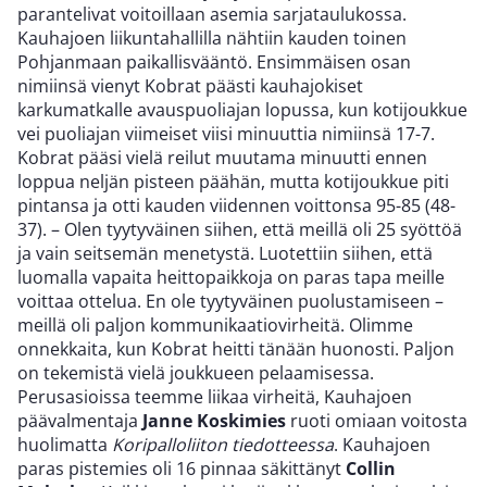
parantelivat voitoillaan asemia sarjataulukossa.
Kauhajoen liikuntahallilla nähtiin kauden toinen
Pohjanmaan paikallisvääntö. Ensimmäisen osan
nimiinsä vienyt Kobrat päästi kauhajokiset
karkumatkalle avauspuoliajan lopussa, kun kotijoukkue
vei puoliajan viimeiset viisi minuuttia nimiinsä 17-7.
Kobrat pääsi vielä reilut muutama minuutti ennen
loppua neljän pisteen päähän, mutta kotijoukkue piti
pintansa ja otti kauden viidennen voittonsa 95-85 (48-
37). – Olen tyytyväinen siihen, että meillä oli 25 syöttöä
ja vain seitsemän menetystä. Luotettiin siihen, että
luomalla vapaita heittopaikkoja on paras tapa meille
voittaa ottelua. En ole tyytyväinen puolustamiseen –
meillä oli paljon kommunikaatiovirheitä. Olimme
onnekkaita, kun Kobrat heitti tänään huonosti. Paljon
on tekemistä vielä joukkueen pelaamisessa.
Perusasioissa teemme liikaa virheitä, Kauhajoen
päävalmentaja
Janne Koskimies
ruoti omiaan voitosta
huolimatta
Koripalloliiton tiedotteessa
. Kauhajoen
paras pistemies oli 16 pinnaa säkittänyt
Collin