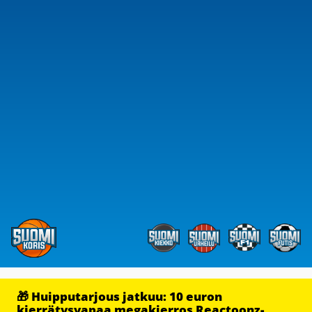
🎁 Huipputarjous jatkuu: 10 euron
kierrätysvapaa megakierros Reactoonz-