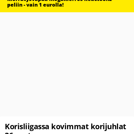
peliin - vain 1 eurolla!
Korisliigassa kovimmat korijuhlat