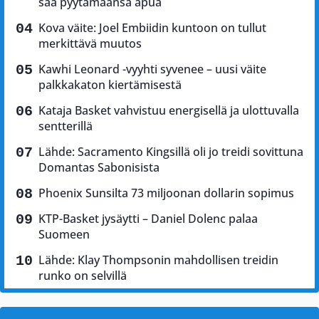
saa pyytämäänsä apua
Kova väite: Joel Embiidin kuntoon on tullut
merkittävä muutos
Kawhi Leonard -vyyhti syvenee – uusi väite
palkkakaton kiertämisestä
Kataja Basket vahvistuu energisellä ja ulottuvalla
sentterillä
Lähde: Sacramento Kingsillä oli jo treidi sovittuna
Domantas Sabonisista
Phoenix Sunsilta 73 miljoonan dollarin sopimus
KTP-Basket jysäytti – Daniel Dolenc palaa
Suomeen
Lähde: Klay Thompsonin mahdollisen treidin
runko on selvillä