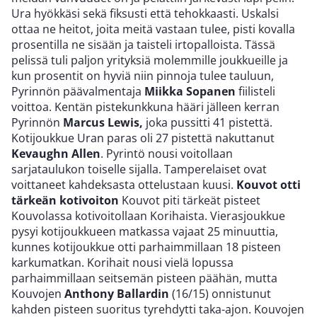
Ura hyökkäsi sekä fiksusti että tehokkaasti. Uskalsi
ottaa ne heitot, joita meitä vastaan tulee, pisti kovalla
prosentilla ne sisään ja taisteli irtopalloista. Tässä
pelissä tuli paljon yrityksiä molemmille joukkueille ja
kun prosentit on hyviä niin pinnoja tulee tauluun,
Pyrinnön päävalmentaja
Miikka Sopanen
fiilisteli
voittoa. Kentän pistekunkkuna hääri jälleen kerran
Pyrinnön
Marcus Lewis,
joka pussitti 41 pistettä.
Kotijoukkue Uran paras oli 27 pistettä nakuttanut
Kevaughn Allen
. Pyrintö nousi voitollaan
sarjataulukon toiselle sijalla. Tamperelaiset ovat
voittaneet kahdeksasta ottelustaan kuusi.
Kouvot otti
tärkeän kotivoiton
Kouvot piti tärkeät pisteet
Kouvolassa kotivoitollaan Korihaista. Vierasjoukkue
pysyi kotijoukkueen matkassa vajaat 25 minuuttia,
kunnes kotijoukkue otti parhaimmillaan 18 pisteen
karkumatkan. Korihait nousi vielä lopussa
parhaimmillaan seitsemän pisteen päähän, mutta
Kouvojen
Anthony Ballardin
(16/15) onnistunut
kahden pisteen suoritus tyrehdytti taka-ajon. Kouvojen