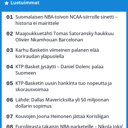
Luetuimmat
Suomalaisen NBA-toivon NCAA-siirrolle sinetti –
historia ei mairittele
Maajoukkuetähti Tomas Satoransky haukkuu
Olivier Nkamhouan Barcelonan
Karhu Basketin viimeinen palanen elää
koriraudan yläpuolella
KTP-Basket jysäytti – Daniel Dolenc palaa
Suomeen
KTP-Basketin uusin hankinta tuo nopeutta ja
skorausvoimaa
Lähde: Dallas Mavericksilta yli 50 miljoonan
dollarin sopimus
Kouvojen Joona Heinonen jättää Korisliigan
Euroliigasta takaisin NBA-parketeille – Nikola Jokić