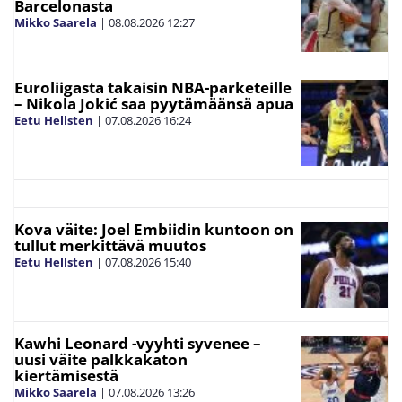
Barcelonasta
Mikko Saarela
|
08.08.2026
12:27
Euroliigasta takaisin NBA-parketeille
– Nikola Jokić saa pyytämäänsä apua
Eetu Hellsten
|
07.08.2026
16:24
Kova väite: Joel Embiidin kuntoon on
tullut merkittävä muutos
Eetu Hellsten
|
07.08.2026
15:40
Kawhi Leonard -vyyhti syvenee –
uusi väite palkkakaton
kiertämisestä
Mikko Saarela
|
07.08.2026
13:26