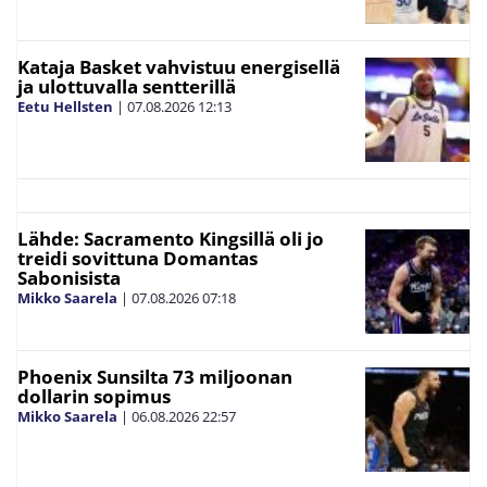
Kataja Basket vahvistuu energisellä
ja ulottuvalla sentterillä
Eetu Hellsten
|
07.08.2026
12:13
Lähde: Sacramento Kingsillä oli jo
treidi sovittuna Domantas
Sabonisista
Mikko Saarela
|
07.08.2026
07:18
Phoenix Sunsilta 73 miljoonan
dollarin sopimus
Mikko Saarela
|
06.08.2026
22:57