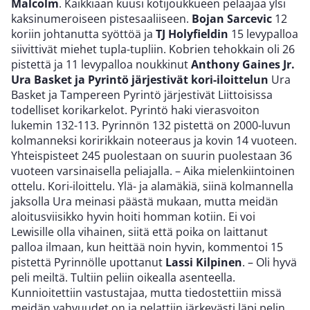
Malcolm
. Kaikkiaan kuusi kotijoukkueen pelaajaa ylsi
kaksinumeroiseen pistesaaliiseen.
Bojan Sarcevic
12
koriin johtanutta syöttöä ja
TJ Holyfieldin
15 levypalloa
siivittivät miehet tupla-tupliin. Kobrien tehokkain oli 26
pistettä ja 11 levypalloa noukkinut
Anthony Gaines Jr.
Ura Basket ja Pyrintö järjestivät kori-iloittelun
Ura
Basket ja Tampereen Pyrintö järjestivät Liittoisissa
todelliset korikarkelot. Pyrintö haki vierasvoiton
lukemin 132-113. Pyrinnön 132 pistettä on 2000-luvun
kolmanneksi koririkkain noteeraus ja kovin 14 vuoteen.
Yhteispisteet 245 puolestaan on suurin puolestaan 36
vuoteen varsinaisella peliajalla. – Aika mielenkiintoinen
ottelu. Kori-iloittelu. Ylä- ja alamäkiä, siinä kolmannella
jaksolla Ura meinasi päästä mukaan, mutta meidän
aloitusviisikko hyvin hoiti homman kotiin. Ei voi
Lewisille olla vihainen, siitä että poika on laittanut
palloa ilmaan, kun heittää noin hyvin, kommentoi 15
pistettä Pyrinnölle upottanut
Lassi Kilpinen
. – Oli hyvä
peli meiltä. Tultiin peliin oikealla asenteella.
Kunnioitettiin vastustajaa, mutta tiedostettiin missä
meidän vahvuudet on ja pelattiin järkevästi läpi pelin.