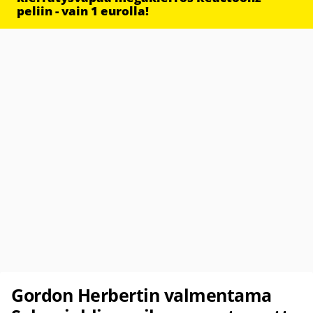
peliin - vain 1 eurolla!
Gordon Herbertin valmentama