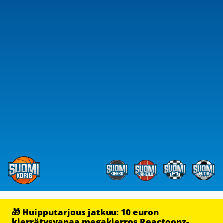
🎁 Huipputarjous jatkuu: 10 euron
kierrätysvapaa megakierros Reactoonz-