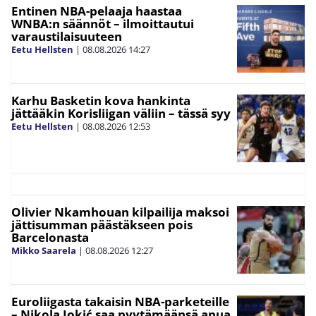
Entinen NBA-pelaaja haastaa
WNBA:n säännöt – ilmoittautui
varaustilaisuuteen
Eetu Hellsten
|
08.08.2026
14:27
Karhu Basketin kova hankinta
jättääkin Korisliigan väliin – tässä syy
Eetu Hellsten
|
08.08.2026
12:53
Olivier Nkamhouan kilpailija maksoi
jättisumman päästäkseen pois
Barcelonasta
Mikko Saarela
|
08.08.2026
12:27
Euroliigasta takaisin NBA-parketeille
– Nikola Jokić saa pyytämäänsä apua