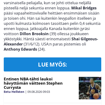
varsinaisella peliajalla, kun se johti ottelua neljällä
pisteellä neljä sekuntia ennen loppua.
Mikal Bridges
pääsi vapaaheittoviivalle heittäen ensimmäisen sisään
ja toisen ohi. Hän sai kuitenkin levypallon itselleen ja
upotti kulmasta kolmosen tasoittaen pelin 0,4 sekuntia
ennen loppua. Jatkoajalla Kanada kuitenkin jyräsi
voittoon
Dillon Brooksin
(39) ollessa joukkueen
ykköstykki. Häntä säesti erinomaisesti
Shai Gilgeous-
Alexander
(31/6/12). USA:n paras pistemies oli
Anthony Edwards
(24).
LUE MYÖS:
Entinen NBA-tähti laukoi
hävyttömän väitteen Stephen
Currysta
Eetu Hellsten
|
09.08.2026
09:03