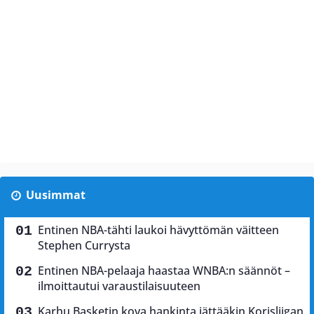
Uusimmat
Entinen NBA-tähti laukoi hävyttömän väitteen
Stephen Currysta
Entinen NBA-pelaaja haastaa WNBA:n säännöt –
ilmoittautui varaustilaisuuteen
Karhu Basketin kova hankinta jättääkin Korisliigan