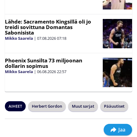
Lähde: Sacramento Kingsillä oli jo
treidi sovittuna Domantas
Sabonisista
Mikko Saarela
|
07.08.2026
07:18
Phoenix Sunsilta 73 miljoonan
dollarin sopimus
Mikko Saarela
|
06.08.2026
22:57
AIHEET
Herbert Gordon
Muut sarjat
Pääuutiset
Jaa