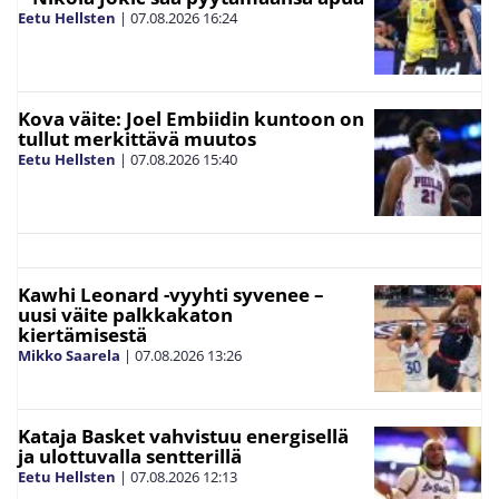
Eetu Hellsten
|
07.08.2026
16:24
Kova väite: Joel Embiidin kuntoon on
tullut merkittävä muutos
Eetu Hellsten
|
07.08.2026
15:40
Kawhi Leonard -vyyhti syvenee –
uusi väite palkkakaton
kiertämisestä
Mikko Saarela
|
07.08.2026
13:26
Kataja Basket vahvistuu energisellä
ja ulottuvalla sentterillä
Eetu Hellsten
|
07.08.2026
12:13