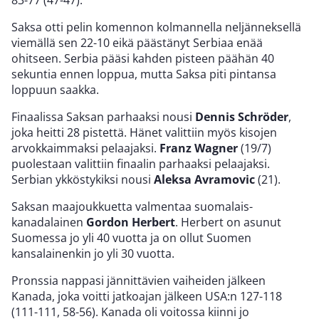
Saksa otti pelin komennon kolmannella neljänneksellä
viemällä sen 22-10 eikä päästänyt Serbiaa enää
ohitseen. Serbia pääsi kahden pisteen päähän 40
sekuntia ennen loppua, mutta Saksa piti pintansa
loppuun saakka.
Finaalissa Saksan parhaaksi nousi
Dennis Schröder
,
joka heitti 28 pistettä. Hänet valittiin myös kisojen
arvokkaimmaksi pelaajaksi.
Franz Wagner
(19/7)
puolestaan valittiin finaalin parhaaksi pelaajaksi.
Serbian ykköstykiksi nousi
Aleksa Avramovic
(21).
Saksan maajoukkuetta valmentaa suomalais-
kanadalainen
Gordon Herbert
. Herbert on asunut
Suomessa jo yli 40 vuotta ja on ollut Suomen
kansalainenkin jo yli 30 vuotta.
Pronssia nappasi jännittävien vaiheiden jälkeen
Kanada, joka voitti jatkoajan jälkeen USA:n 127-118
(111-111, 58-56). Kanada oli voitossa kiinni jo