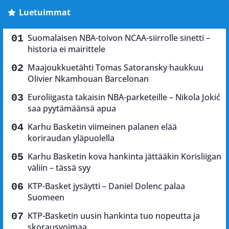
Luetuimmat
Suomalaisen NBA-toivon NCAA-siirrolle sinetti –
historia ei mairittele
Maajoukkuetähti Tomas Satoransky haukkuu
Olivier Nkamhouan Barcelonan
Euroliigasta takaisin NBA-parketeille – Nikola Jokić
saa pyytämäänsä apua
Karhu Basketin viimeinen palanen elää
koriraudan yläpuolella
Karhu Basketin kova hankinta jättääkin Korisliigan
väliin – tässä syy
KTP-Basket jysäytti – Daniel Dolenc palaa
Suomeen
KTP-Basketin uusin hankinta tuo nopeutta ja
skorausvoimaa