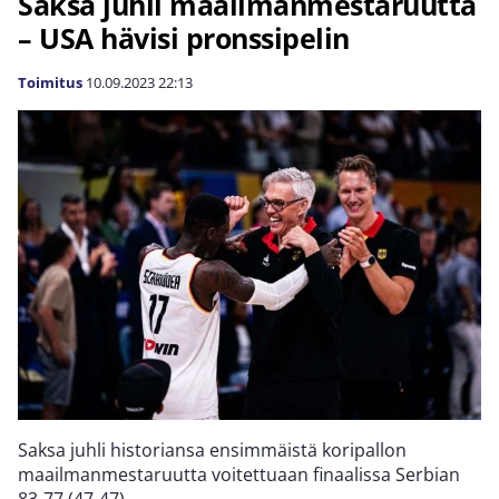
Saksa juhli maailmanmestaruutta
– USA hävisi pronssipelin
Toimitus
10.09.2023
22:13
Saksa juhli historiansa ensimmäistä koripallon
maailmanmestaruutta voitettuaan finaalissa Serbian
83-77 (47-47).