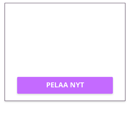
🎁 Huipputarjous jatkuu: 10
euron kierrätysvapaa
megakierros Reactoonz-
peliin – vain 1 eurolla!
Peli: Reactoonz
Vain uusille asiakkaille!
PELAA NYT