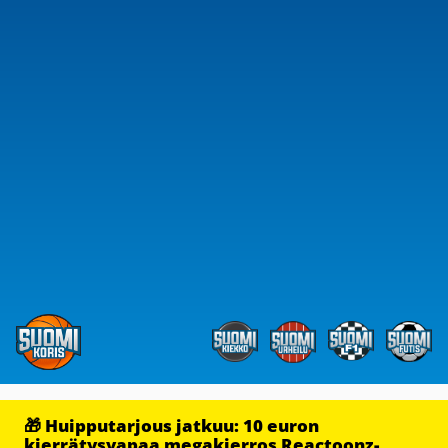
🎁 Huipputarjous jatkuu: 10 euron
kierrätysvapaa megakierros Reactoonz-