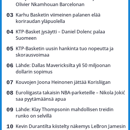
Olivier Nkamhouan Barcelonan
Karhu Basketin viimeinen palanen elää
koriraudan yläpuolella
KTP-Basket jysäytti – Daniel Dolenc palaa
Suomeen
KTP-Basketin uusin hankinta tuo nopeutta ja
skorausvoimaa
Lähde: Dallas Mavericksilta yli 50 miljoonan
dollarin sopimus
Kouvojen Joona Heinonen jättää Korisliigan
Euroliigasta takaisin NBA-parketeille – Nikola Jokić
saa pyytämäänsä apua
Lähde: Klay Thompsonin mahdollisen treidin
runko on selvillä
Kevin Durantilta kiistelty näkemys LeBron Jamesin