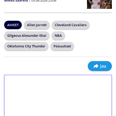
Mikko Saarela
|
05.08.2026
23:06
AIHEET
Allen Jarrett
Cleveland Cavaliers
Gilgeous Alexander-Shai
NBA
Oklahoma City Thunder
Pääuutiset
Jaa
1€ = 10€ arvosta
ilmaiskierroksia ilman
kierrätystä!
Talleta 1€