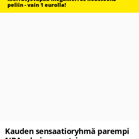
peliin - vain 1 eurolla!
Kauden sensaatioryhmä parempi