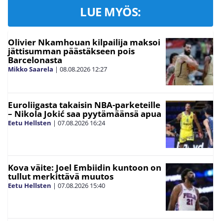
LUE MYÖS:
Olivier Nkamhouan kilpailija maksoi
jättisumman päästäkseen pois
Barcelonasta
Mikko Saarela
|
08.08.2026
12:27
Euroliigasta takaisin NBA-parketeille
– Nikola Jokić saa pyytämäänsä apua
Eetu Hellsten
|
07.08.2026
16:24
Kova väite: Joel Embiidin kuntoon on
tullut merkittävä muutos
Eetu Hellsten
|
07.08.2026
15:40