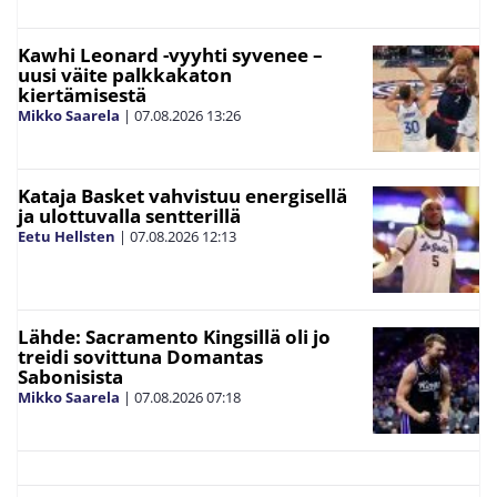
Kawhi Leonard -vyyhti syvenee –
uusi väite palkkakaton
kiertämisestä
Mikko Saarela
|
07.08.2026
13:26
Kataja Basket vahvistuu energisellä
ja ulottuvalla sentterillä
Eetu Hellsten
|
07.08.2026
12:13
Lähde: Sacramento Kingsillä oli jo
treidi sovittuna Domantas
Sabonisista
Mikko Saarela
|
07.08.2026
07:18