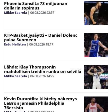
Phoenix Sunsilta 73 miljoonan
dollarin sopimus
Mikko Saarela
|
06.08.2026
22:57
KTP-Basket jysäytti – Daniel Dolenc
palaa Suomeen
Eetu Hellsten
|
06.08.2026
18:17
Lähde: Klay Thompsonin
mahdollisen treidin runko on selvillä
Mikko Saarela
|
06.08.2026
14:29
Kevin Durantilta kiistelty näkemys
LeBron Jamesin Philadelphia
76ersista