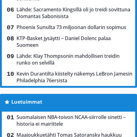
Lähde: Sacramento Kingsillä oli jo treidi sovittuna
Domantas Sabonisista
Phoenix Sunsilta 73 miljoonan dollarin sopimus
KTP-Basket jysäytti – Daniel Dolenc palaa
Suomeen
Lähde: Klay Thompsonin mahdollisen treidin
runko on selvillä
Kevin Durantilta kiistelty näkemys LeBron Jamesin
Philadelphia 76ersista
Luetuimmat
Suomalaisen NBA-toivon NCAA-siirrolle sinetti –
historia ei mairittele
Maajoukkuetähti Tomas Satoransky haukkuu