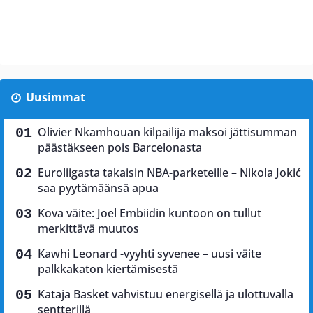
Uusimmat
Olivier Nkamhouan kilpailija maksoi jättisumman
päästäkseen pois Barcelonasta
Euroliigasta takaisin NBA-parketeille – Nikola Jokić
saa pyytämäänsä apua
Kova väite: Joel Embiidin kuntoon on tullut
merkittävä muutos
Kawhi Leonard -vyyhti syvenee – uusi väite
palkkakaton kiertämisestä
Kataja Basket vahvistuu energisellä ja ulottuvalla
sentterillä