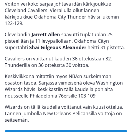
Voiton vei koko sarjaa johtava idän kärkijoukkue
Cleveland Cavaliers. Vierailulla ollut lännen
kärkijoukkue Oklahoma City Thunder hävisi lukemin
122-129.
Clevelandin
Jarrett Allen
saavutti tuplatuplan 25
pisteellään ja 11 levypallollaan. Oklahoma Cityn
supertähti
Shai Gilgeous-Alexander
heitti 31 pistettä.
Cavaliers on voittanut kauden 36 ottelustaan 32.
Thunderilla on 36 ottelusta 30 voittoa.
Keskiviikkona mitattiin myös NBA:n surkeimman
osaston tasoa. Sarjassa viimeisenä oleva Washington
Wizards hävisi keskikastiin tällä kaudella pohjalta
nousseelle Philadelphia 76ersille 103-109.
Wizards on tällä kaudella voittanut vain kuusi ottelua.
Lännen jumbolla New Orleans Pelicansilla voittoja on
seitsemän.