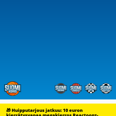
🎁 Huipputarjous jatkuu: 10 euron
kierrätysvapaa megakierros Reactoonz-