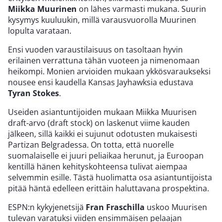
Miikka Muurinen
on lähes varmasti mukana. Suurin
kysymys kuuluukin, millä varausvuorolla Muurinen
lopulta varataan.
Ensi vuoden varaustilaisuus on tasoltaan hyvin
erilainen verrattuna tähän vuoteen ja nimenomaan
heikompi. Monien arvioiden mukaan ykkösvaraukseksi
nousee ensi kaudella Kansas Jayhawksia edustava
Tyran Stokes
.
Useiden asiantuntijoiden mukaan Miikka Muurisen
draft-arvo (draft stock) on laskenut viime kauden
jälkeen, sillä kaikki ei sujunut odotusten mukaisesti
Partizan Belgradessa. On totta, että nuorelle
suomalaiselle ei juuri peliaikaa herunut, ja Euroopan
kentillä hänen kehityskohteensa tulivat aiempaa
selvemmin esille. Tästä huolimatta osa asiantuntijoista
pitää häntä edelleen erittäin haluttavana prospektina.
ESPN:n kykyjenetsijä
Fran Fraschilla
uskoo Muurisen
tulevan varatuksi viiden ensimmäisen pelaajan