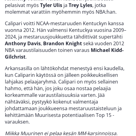
pelasivat myös
Tyler Ulis
ja
Trey Lyles
, jotka
molemmat varattiin myöhemmin myös NBA:han.
Calipari voitti NCAA-mestaruuden Kentuckyn kanssa
vuonna 2012. Hän valmensi Kentuckya vuosina 2009–
2024, ja mestaruusjoukkuetta tähdittivät supertähti
Anthony Davis
,
Brandon Knight
sekä vuoden 2012
NBA varaustilaisuuden toinen varaus
Michael Kidd-
Gilchrist
.
Arkansasilla on lähtökohdat menestyä ensi kaudella,
kun Caliparin käytössä on jälleen poikkeuksellisen
lahjakas pelaajaryhmä. Calipari on myös sellainen
hahmo, että hän, jos joku osaa nostaa pelaajia
korkeammalle varaustilaisuuksia varten. Jää
nähtäväksi, pystyykö kokenut valmentaja
johdattamaan joukkueensa mestaruustaisteluun ja
kehittämään Muurisesta potentiaalisen Top 15 -
varauksen.
Miikka Muurinen ei pelaa kesän MM-karsinnoissa.