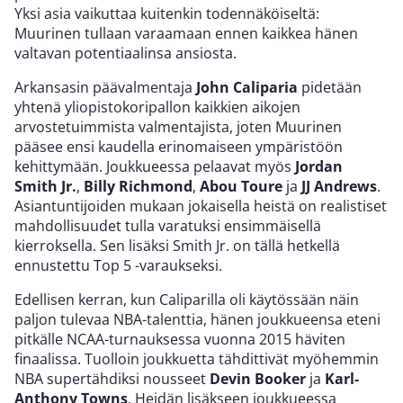
Yksi asia vaikuttaa kuitenkin todennäköiseltä:
Muurinen tullaan varaamaan ennen kaikkea hänen
valtavan potentiaalinsa ansiosta.
Arkansasin päävalmentaja
John Caliparia
pidetään
yhtenä yliopistokoripallon kaikkien aikojen
arvostetuimmista valmentajista, joten Muurinen
pääsee ensi kaudella erinomaiseen ympäristöön
kehittymään. Joukkueessa pelaavat myös
Jordan
Smith Jr.
,
Billy Richmond
,
Abou Toure
ja
JJ Andrews
.
Asiantuntijoiden mukaan jokaisella heistä on realistiset
mahdollisuudet tulla varatuksi ensimmäisellä
kierroksella. Sen lisäksi Smith Jr. on tällä hetkellä
ennustettu Top 5 -varaukseksi.
Edellisen kerran, kun Caliparilla oli käytössään näin
paljon tulevaa NBA-talenttia, hänen joukkueensa eteni
pitkälle NCAA-turnauksessa vuonna 2015 häviten
finaalissa. Tuolloin joukkuetta tähdittivät myöhemmin
NBA supertähdiksi nousseet
Devin Booker
ja
Karl-
Anthony Towns
. Heidän lisäkseen joukkueessa