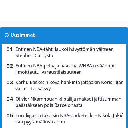
Uusimmat
Entinen NBA-tähti laukoi hävyttömän väitteen
Stephen Currysta
Entinen NBA-pelaaja haastaa WNBA:n säännöt –
ilmoittautui varaustilaisuuteen
Karhu Basketin kova hankinta jättääkin Korisliigan
väliin – tässä syy
Olivier Nkamhouan kilpailija maksoi jättisumman
päästäkseen pois Barcelonasta
Euroliigasta takaisin NBA-parketeille – Nikola Jokić
saa pyytämäänsä apua