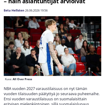
– näin asiantuntijat arvioivat
Eetu Hellsten
26.06.2026
19:56
Kuva:
All Over Press
NBA vuoden 2027 varaustilaisuus on nyt tämän
vuoden tilaisuuden päätyttyä jo seuraava puheenaihe.
Ensi vuoden varaustilaisuus on suomalaisittain
erityisen mielenkiintoinen, sillä suomalaislupaus