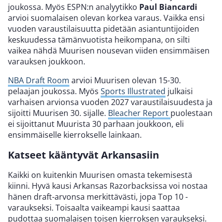
joukossa. Myös ESPN:n analyytikko
Paul Biancardi
arvioi suomalaisen olevan korkea varaus. Vaikka ensi
vuoden varaustilaisuutta pidetään asiantuntijoiden
keskuudessa tämänvuotista heikompana, on silti
vaikea nähdä Muurisen nousevan viiden ensimmäisen
varauksen joukkoon.
NBA Draft Room
arvioi Muurisen olevan 15-30.
pelaajan joukossa. Myös
Sports Illustrated
julkaisi
varhaisen arvionsa vuoden 2027 varaustilaisuudesta ja
sijoitti Muurisen 30. sijalle.
Bleacher Report
puolestaan
ei sijoittanut Muurista 30 parhaan joukkoon, eli
ensimmäiselle kierrokselle lainkaan.
Katseet kääntyvät Arkansasiin
Kaikki on kuitenkin Muurisen omasta tekemisestä
kiinni. Hyvä kausi Arkansas Razorbacksissa voi nostaa
hänen draft-arvonsa merkittävästi, jopa Top 10 -
varaukseksi. Toisaalta vaikeampi kausi saattaa
pudottaa suomalaisen toisen kierroksen varaukseksi.