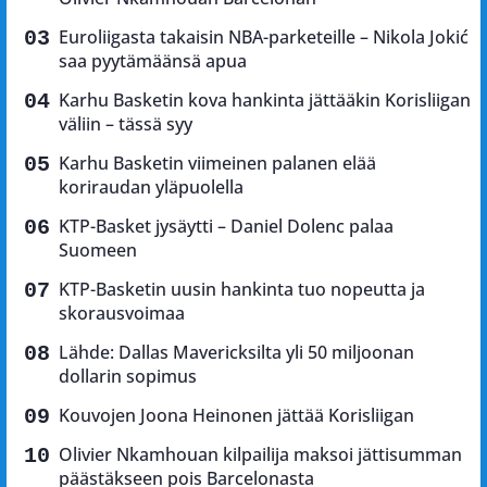
Euroliigasta takaisin NBA-parketeille – Nikola Jokić
saa pyytämäänsä apua
Karhu Basketin kova hankinta jättääkin Korisliigan
väliin – tässä syy
Karhu Basketin viimeinen palanen elää
koriraudan yläpuolella
KTP-Basket jysäytti – Daniel Dolenc palaa
Suomeen
KTP-Basketin uusin hankinta tuo nopeutta ja
skorausvoimaa
Lähde: Dallas Mavericksilta yli 50 miljoonan
dollarin sopimus
Kouvojen Joona Heinonen jättää Korisliigan
Olivier Nkamhouan kilpailija maksoi jättisumman
päästäkseen pois Barcelonasta