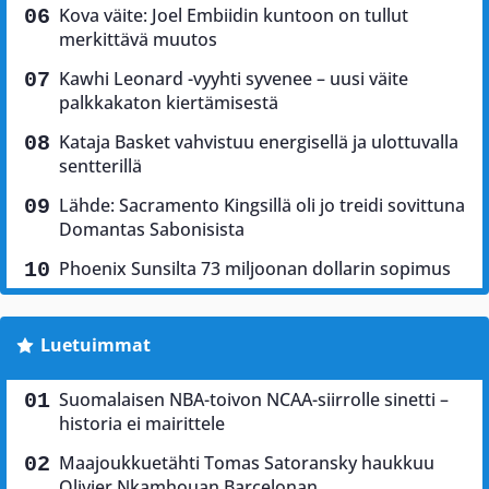
Kova väite: Joel Embiidin kuntoon on tullut
merkittävä muutos
Kawhi Leonard -vyyhti syvenee – uusi väite
palkkakaton kiertämisestä
Kataja Basket vahvistuu energisellä ja ulottuvalla
sentterillä
Lähde: Sacramento Kingsillä oli jo treidi sovittuna
Domantas Sabonisista
Phoenix Sunsilta 73 miljoonan dollarin sopimus
Luetuimmat
Suomalaisen NBA-toivon NCAA-siirrolle sinetti –
historia ei mairittele
Maajoukkuetähti Tomas Satoransky haukkuu
Olivier Nkamhouan Barcelonan