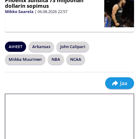
Phoenix Sunsilta 73 miljoonan
dollarin sopimus
Mikko Saarela
|
06.08.2026
22:57
AIHEET
Arkansas
John Calipari
Miikka Muurinen
NBA
NCAA
Jaa
🎁 Huipputarjous jatkuu: 10
euron kierrätysvapaa
megakierros Reactoonz-
peliin – vain 1 eurolla!