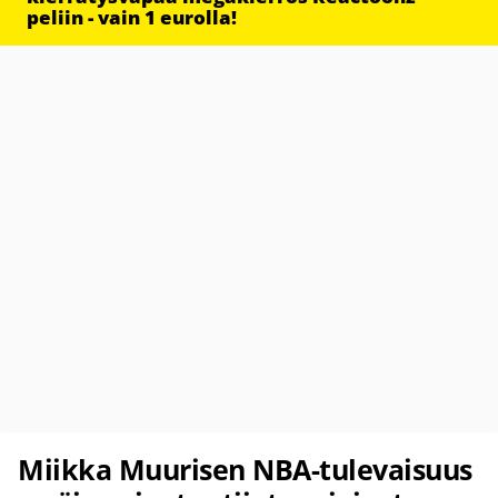
peliin - vain 1 eurolla!
Miikka Muurisen NBA-tulevaisuus