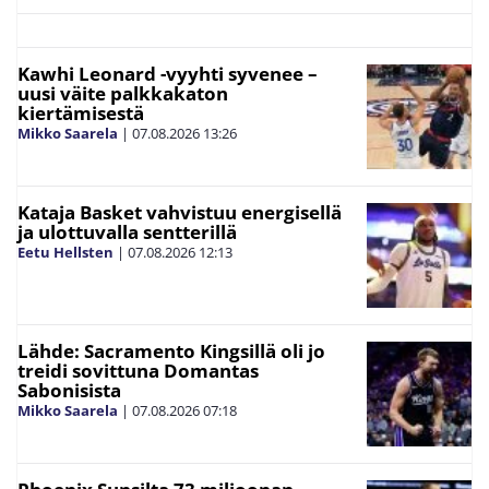
Kawhi Leonard -vyyhti syvenee –
uusi väite palkkakaton
kiertämisestä
Mikko Saarela
|
07.08.2026
13:26
Kataja Basket vahvistuu energisellä
ja ulottuvalla sentterillä
Eetu Hellsten
|
07.08.2026
12:13
Lähde: Sacramento Kingsillä oli jo
treidi sovittuna Domantas
Sabonisista
Mikko Saarela
|
07.08.2026
07:18