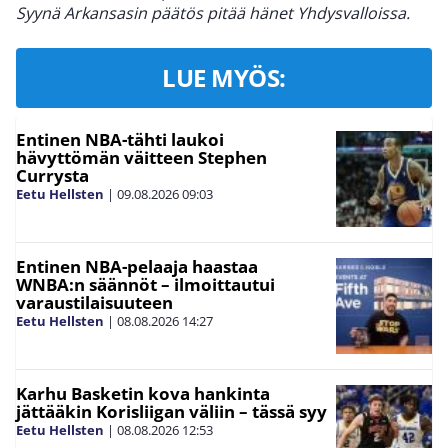
Syynä Arkansasin päätös pitää hänet Yhdysvalloissa.
LUE MYÖS:
Entinen NBA-tähti laukoi
hävyttömän väitteen Stephen
Currysta
Eetu Hellsten
|
09.08.2026
09:03
Entinen NBA-pelaaja haastaa
WNBA:n säännöt – ilmoittautui
varaustilaisuuteen
Eetu Hellsten
|
08.08.2026
14:27
Karhu Basketin kova hankinta
jättääkin Korisliigan väliin – tässä syy
Eetu Hellsten
|
08.08.2026
12:53