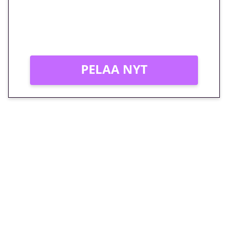
Peli: Reactoonz
Vain uusille asiakkaille!
PELAA NYT