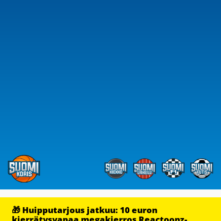
🎁 Huipputarjous jatkuu: 10 euron
kierrätysvapaa megakierros Reactoonz-