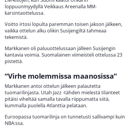
loppuunmyydyllä Veikkaus Areenalla MM-
karsintaottelussa.
Voitto irtosi lopulta paremman toisen jakson jälkeen,
vaikka ottelun alku olikin Susijengiltä tahmeaa
tekemistä.
Markkanen oli paluuottelussaan jälleen Susijengin
kantavia voimia. Suomalainen viimeisteli ottelussa 23
pistettä.
“Virhe molemmissa maanosissa”
Markkanen antoi ottelun jälkeen palautetta
tuomarilinjasta. Utah Jazz -tähden mielestä tilanteet
pitäisi viheltää samalla tavalla riippumatta siitä,
kummalla puolella Atlanttia pelataan.
Euroopassa tuomarilinja on tunnetusti sallivampi kuin
NBA:ssa.