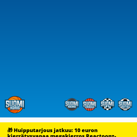
🎁 Huipputarjous jatkuu: 10 euron
kierrätysvapaa megakierros Reactoonz-