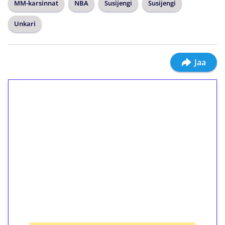
MM-karsinnat
NBA
Susijengi
Susijengi
Unkari
Jaa
1€ = 10€ arvosta
ilmaiskierroksia ilman
kierrätystä!
Talleta 1€
Saat heti 50 ilmaiskierrosta Tuohi 1000 -
peliin (arvo 0,20€ per kierros)!
Ei kierrätysvaatimusta!