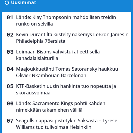
Uusimmat
Lähde: Klay Thompsonin mahdollisen treidin
runko on selvillä
Kevin Durantilta kiistelty näkemys LeBron Jamesin
Philadelphia 76ersista
Loimaan Bisons vahvistui atleettisella
kanadalaislaiturilla
Maajoukkuetähti Tomas Satoransky haukkuu
Olivier Nkamhouan Barcelonan
KTP-Basketin uusin hankinta tuo nopeutta ja
skorausvoimaa
Lähde: Sacramento Kings pohtii kahden
nimekkään takamiehen välillä
Seagulls nappasi pistetykin Saksasta – Tyrese
Williams tuo tulivoimaa Helsinkiin