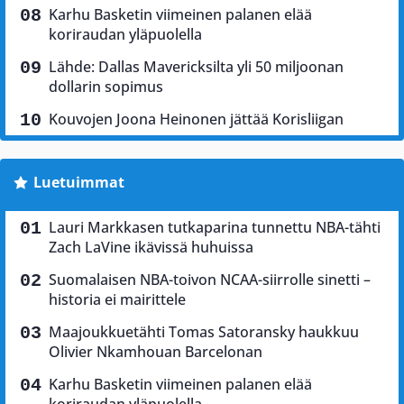
Karhu Basketin viimeinen palanen elää
koriraudan yläpuolella
Lähde: Dallas Mavericksilta yli 50 miljoonan
dollarin sopimus
Kouvojen Joona Heinonen jättää Korisliigan
Luetuimmat
Lauri Markkasen tutkaparina tunnettu NBA-tähti
Zach LaVine ikävissä huhuissa
Suomalaisen NBA-toivon NCAA-siirrolle sinetti –
historia ei mairittele
Maajoukkuetähti Tomas Satoransky haukkuu
Olivier Nkamhouan Barcelonan
Karhu Basketin viimeinen palanen elää
koriraudan yläpuolella