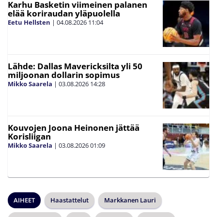
Karhu Basketin viimeinen palanen
elää koriraudan yläpuolella
Eetu Hellsten
|
04.08.2026
11:04
Lähde: Dallas Mavericksilta yli 50
miljoonan dollarin sopimus
Mikko Saarela
|
03.08.2026
14:28
Kouvojen Joona Heinonen jättää
Korisliigan
Mikko Saarela
|
03.08.2026
01:09
AIHEET
Haastattelut
Markkanen Lauri