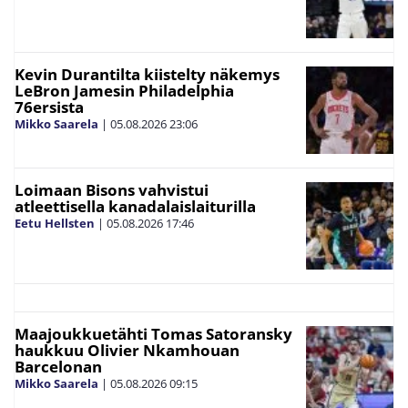
Kevin Durantilta kiistelty näkemys
LeBron Jamesin Philadelphia
76ersista
Mikko Saarela
|
05.08.2026
23:06
Loimaan Bisons vahvistui
atleettisella kanadalaislaiturilla
Eetu Hellsten
|
05.08.2026
17:46
Maajoukkuetähti Tomas Satoransky
haukkuu Olivier Nkamhouan
Barcelonan
Mikko Saarela
|
05.08.2026
09:15