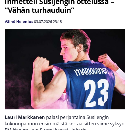
ihmetteli Susijengin ottelussa –
”Vähän turhauduin”
Väinö Helenius
03.07.2026
23:18
Lauri Markkanen
palasi perjantaina Susijengin
kokoonpanoon ensimmäistä kertaa sitten viime syksyn
EM-kisojen, kun Suomi kaatoi Unkarin