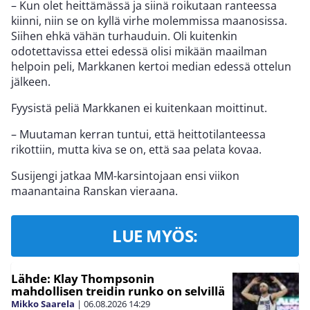
– Kun olet heittämässä ja siinä roikutaan ranteessa
kiinni, niin se on kyllä virhe molemmissa maanosissa.
Siihen ehkä vähän turhauduin. Oli kuitenkin
odotettavissa ettei edessä olisi mikään maailman
helpoin peli, Markkanen kertoi median edessä ottelun
jälkeen.
Fyysistä peliä Markkanen ei kuitenkaan moittinut.
– Muutaman kerran tuntui, että heittotilanteessa
rikottiin, mutta kiva se on, että saa pelata kovaa.
Susijengi jatkaa MM-karsintojaan ensi viikon
maanantaina Ranskan vieraana.
LUE MYÖS:
Lähde: Klay Thompsonin
mahdollisen treidin runko on selvillä
Mikko Saarela
|
06.08.2026
14:29