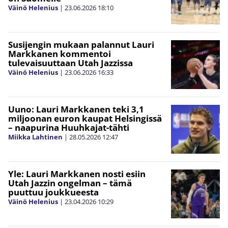
Väinö Helenius
|
23.06.2026
18:10
Susijengin mukaan palannut Lauri
Markkanen kommentoi
tulevaisuuttaan Utah Jazzissa
Väinö Helenius
|
23.06.2026
16:33
Uuno: Lauri Markkanen teki 3,1
miljoonan euron kaupat Helsingissä
– naapurina Huuhkajat-tähti
Miikka Lahtinen
|
28.05.2026
12:47
Yle: Lauri Markkanen nosti esiin
Utah Jazzin ongelman – tämä
puuttuu joukkueesta
Väinö Helenius
|
23.04.2026
10:29