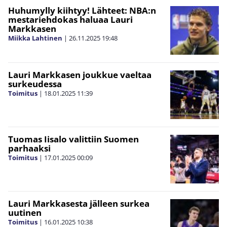
Huhumylly kiihtyy! Lähteet: NBA:n
mestariehdokas haluaa Lauri
Markkasen
Miikka Lahtinen
|
26.11.2025
19:48
Lauri Markkasen joukkue vaeltaa
surkeudessa
Toimitus
|
18.01.2025
11:39
Tuomas Iisalo valittiin Suomen
parhaaksi
Toimitus
|
17.01.2025
00:09
Lauri Markkasesta jälleen surkea
uutinen
Toimitus
|
16.01.2025
10:38