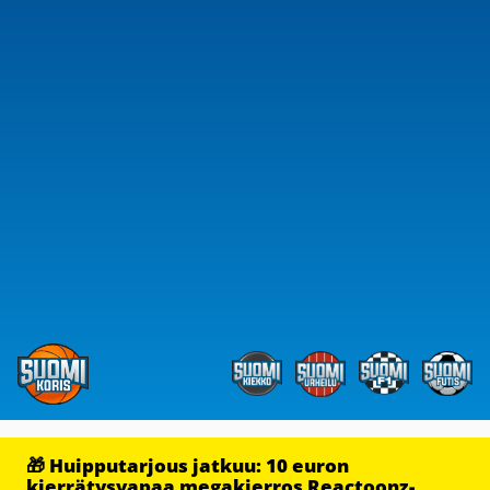
🎁 Huipputarjous jatkuu: 10 euron
kierrätysvapaa megakierros Reactoonz-