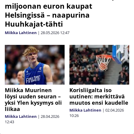
miljoonan euron kaupat
Helsingissä – naapurina
Huuhkajat-tähti
Miikka Lahtinen
|
28.05.2026
12:47
Miikka Muurinen
Korisliigalta iso
löysi uuden seuran –
uutinen: merkittävä
yksi Ylen kysymys oli
muutos ensi kaudelle
liikaa
Miikka Lahtinen
|
02.04.2026
10:26
Miikka Lahtinen
|
28.04.2026
12:43