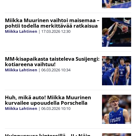
Miikka Muurinen vaihtoi maisemaa –
pohtii todella merkittävää ratkaisua
Miikka Lahtinen
|
17.03.2026
12:30
MM-kisapaikasta taisteleva Susijengi:
kotiareena vaihtuu!
Miikka Lahtinen
|
06.03.2026
10:34
Huh, mikä auto! Miikka Muurinen
kurvailee upouudella Porschella
Miikka Lahtinen
|
06.03.2026
10:10
Huippuseura kintereillä – IL: Näin