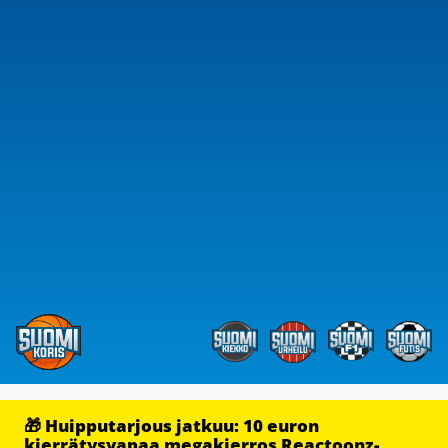
🎁 Huipputarjous jatkuu: 10 euron
kierrätysvapaa megakierros Reactoonz-