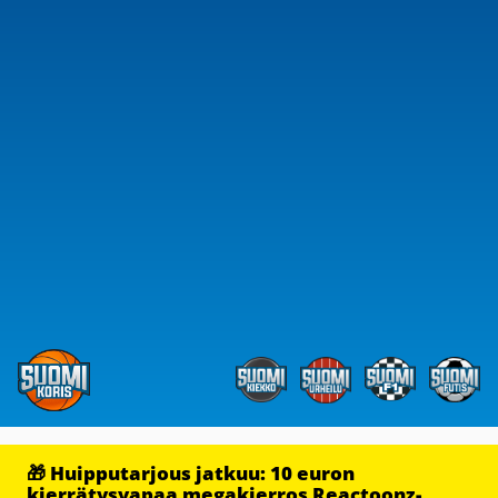
🎁 Huipputarjous jatkuu: 10 euron
kierrätysvapaa megakierros Reactoonz-