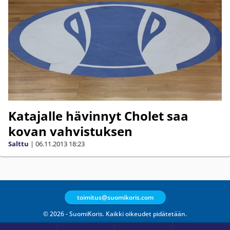
Katajalle hävinnyt Cholet saa
kovan vahvistuksen
Salttu
|
06.11.2013
18:23
toimitus@suomikoris.com
© 2026 - SuomiKoris. Kaikki oikeudet pidätetään.