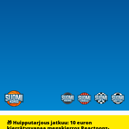
🎁 Huipputarjous jatkuu: 10 euron
kierrätysvapaa megakierros Reactoonz-