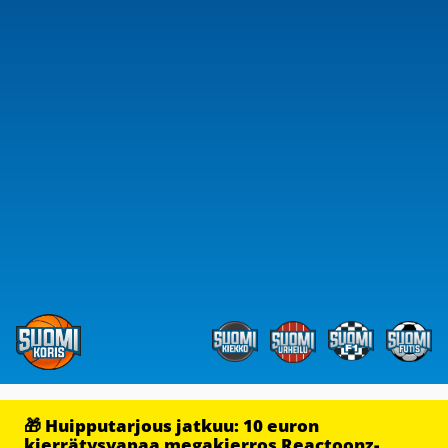
🎁 Huipputarjous jatkuu: 10 euron
kierrätysvapaa megakierros Reactoonz-