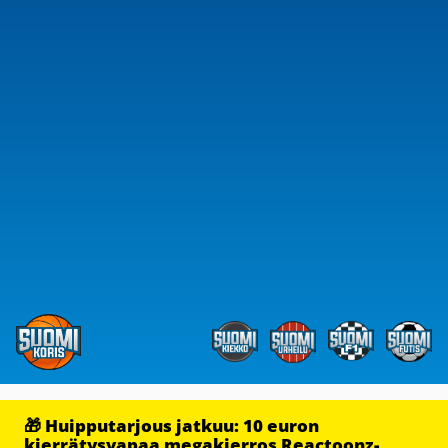
🎁 Huipputarjous jatkuu: 10 euron
kierrätysvapaa megakierros Reactoonz-