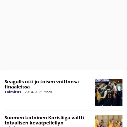
Seagulls otti jo toisen voittonsa
finaaleissa
Toimitus
|
29.04.2025
21:20
Suomen kotoinen Korisliiga vältti
totaalisen kevätpelleilyn