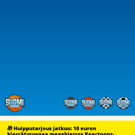
🎁 Huipputarjous jatkuu: 10 euron
kierrätysvapaa megakierros Reactoonz-