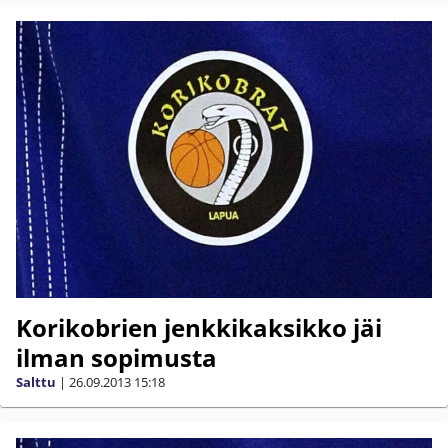
Korikobrien jenkkikaksikko jäi
ilman sopimusta
Salttu
|
26.09.2013
15:18