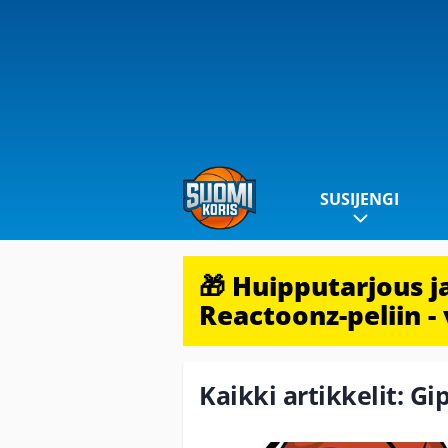
SUSIJENGI
🎁 Huipputarjous 
Reactoonz-peliin - 
Kaikki artikkelit: G