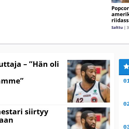
Popcorn
amerik
riidass
Salttu
|
3
ttaja – ”Hän oli
lamme”
estari siirtyy
aan