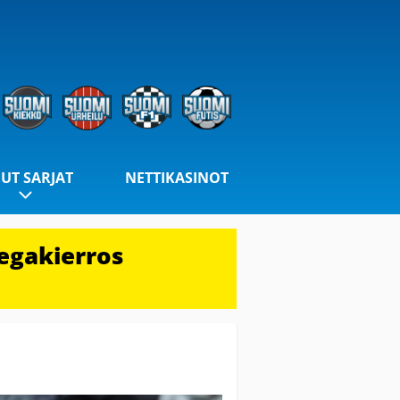
UT SARJAT
NETTIKASINOT
egakierros