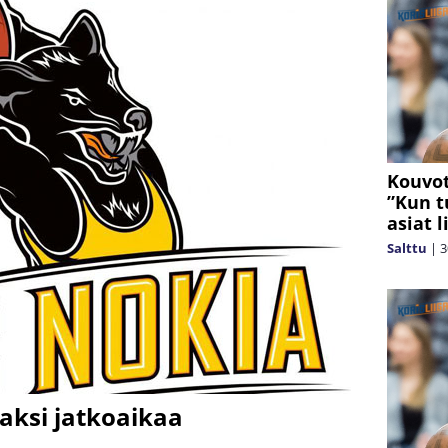
Kouvot
”Kun t
asiat 
Salttu
|
3
kaksi jatkoaikaa