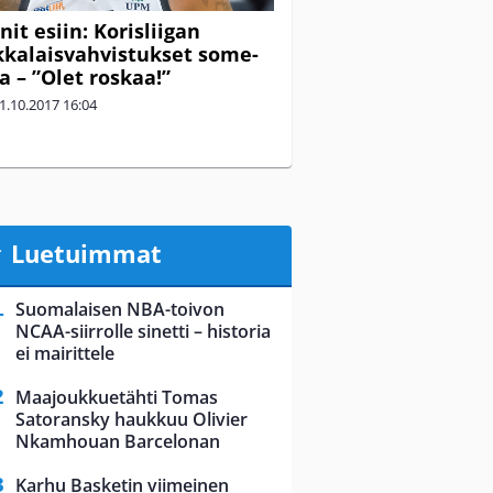
it esiin: Korisliigan
kalaisvahvistukset some-
a – ”Olet roskaa!”
1.10.2017
16:04
Luetuimmat
Suomalaisen NBA-toivon
NCAA-siirrolle sinetti – historia
ei mairittele
Maajoukkuetähti Tomas
Satoransky haukkuu Olivier
Nkamhouan Barcelonan
Karhu Basketin viimeinen