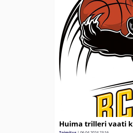
Huima trilleri vaati 
Toimitus
|
06.04.2024
23:16