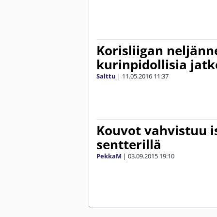
Korisliigan neljänne
kurinpidollisia jat
Salttu
|
11.05.2016
11:37
Kouvot vahvistuu i
sentterillä
PekkaM
|
03.09.2015
19:10