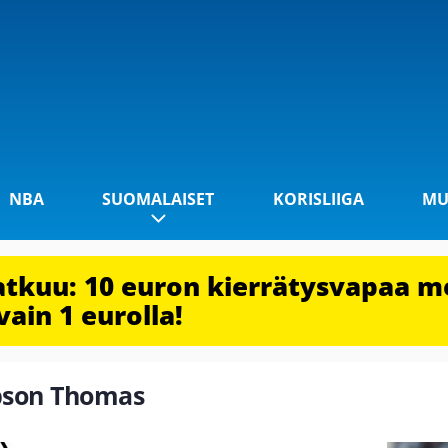
NBA
SUOMALAISET
KORISLIIGA
MU
jatkuu: 10 euron kierrätysvapaa m
vain 1 eurolla!
ipson Thomas