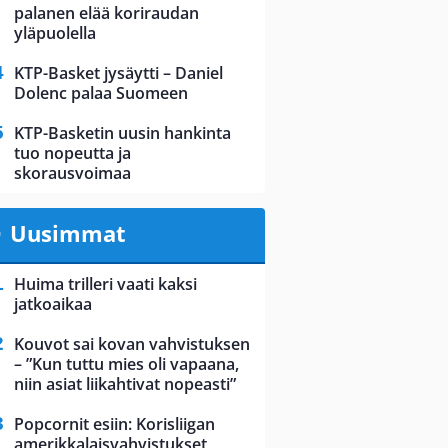
palanen elää koriraudan
yläpuolella
KTP-Basket jysäytti – Daniel
Dolenc palaa Suomeen
KTP-Basketin uusin hankinta
tuo nopeutta ja
skorausvoimaa
Uusimmat
Huima trilleri vaati kaksi
jatkoaikaa
Kouvot sai kovan vahvistuksen
– ”Kun tuttu mies oli vapaana,
niin asiat liikahtivat nopeasti”
Popcornit esiin: Korisliigan
amerikkalaisvahvistukset