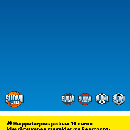
🎁 Huipputarjous jatkuu: 10 euron
kierrätysvapaa megakierros Reactoonz-