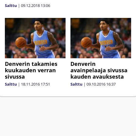
Salttu
|
09.12.2018
13:06
Denverin takamies
Denverin
kuukauden verran
avainpelaaja sivussa
sivussa
kauden avauksesta
Salttu
|
18.11.2016
17:51
Salttu
|
09.10.2016
16:37