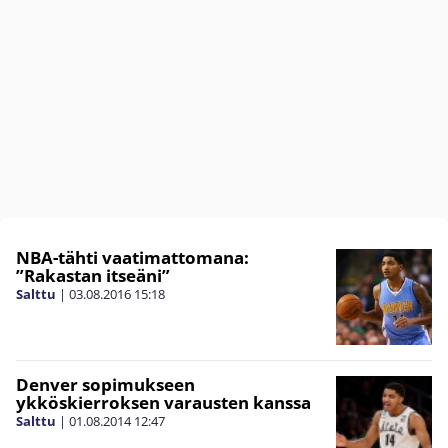
NBA-tähti vaatimattomana:
”Rakastan itseäni”
Salttu
|
03.08.2016
15:18
Denver sopimukseen
ykköskierroksen varausten kanssa
Salttu
|
01.08.2014
12:47