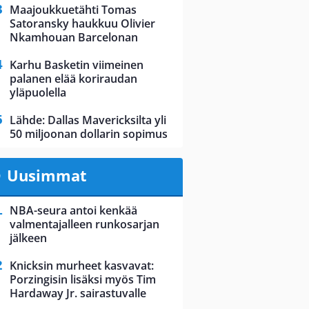
Maajoukkuetähti Tomas
Satoransky haukkuu Olivier
Nkamhouan Barcelonan
Karhu Basketin viimeinen
palanen elää koriraudan
yläpuolella
Lähde: Dallas Mavericksilta yli
50 miljoonan dollarin sopimus
Uusimmat
NBA-seura antoi kenkää
valmentajalleen runkosarjan
jälkeen
Knicksin murheet kasvavat:
Porzingisin lisäksi myös Tim
Hardaway Jr. sairastuvalle