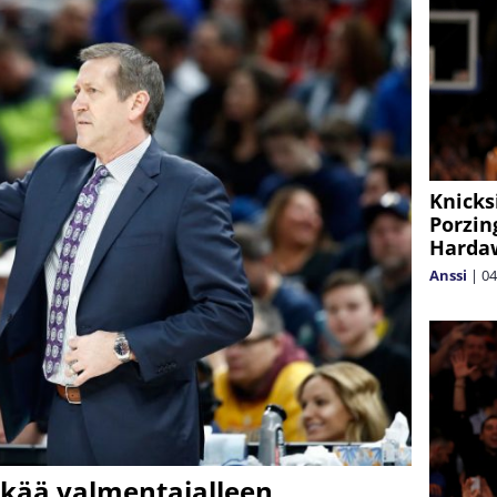
Knicks
Porzin
Hardaw
Anssi
|
04
kää valmentajalleen