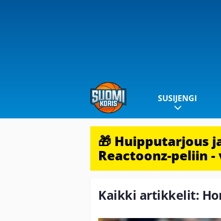
SUSIJENGI
🎁 Huipputarjous 
Reactoonz-peliin - 
Kaikki artikkelit: Ho