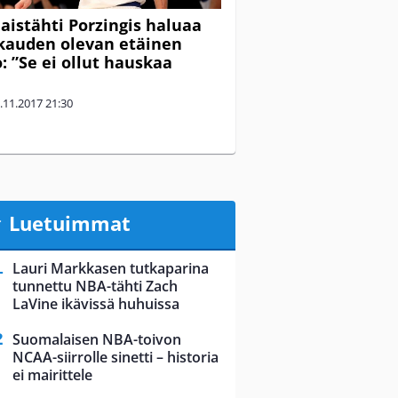
laistähti Porzingis haluaa
kauden olevan etäinen
: ”Se ei ollut hauskaa
.11.2017
21:30
Luetuimmat
Lauri Markkasen tutkaparina
tunnettu NBA-tähti Zach
LaVine ikävissä huhuissa
Suomalaisen NBA-toivon
NCAA-siirrolle sinetti – historia
ei mairittele