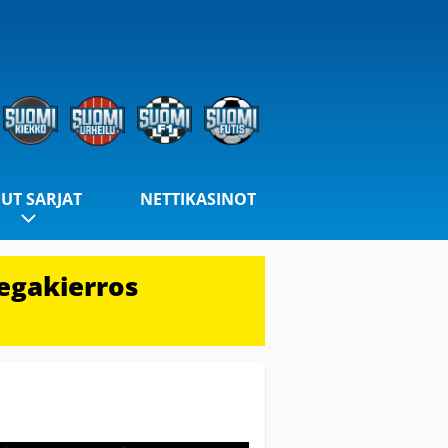
UT SARJAT
NETTIKASINOT
egakierros