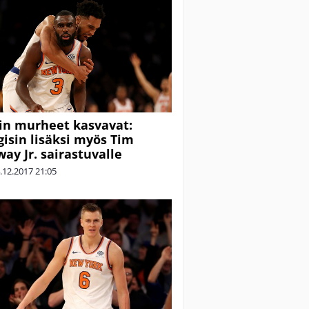
in murheet kasvavat:
gisin lisäksi myös Tim
ay Jr. sairastuvalle
.12.2017
21:05