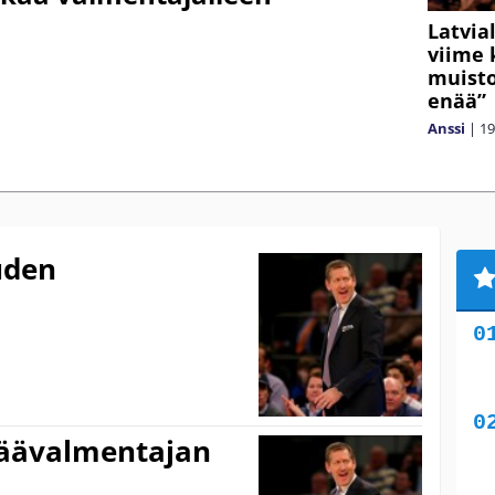
Latvia
viime 
muisto
enää”
Anssi
|
19
uden
päävalmentajan