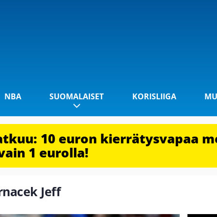
NBA
SUOMALAISET
KORISLIIGA
MU
jatkuu: 10 euron kierrätysvapaa m
vain 1 eurolla!
rnacek Jeff