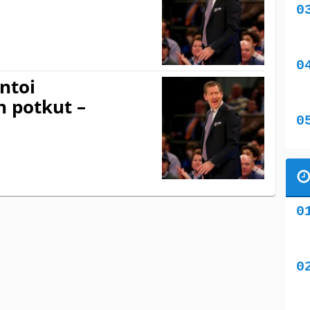
ntoi
 potkut –