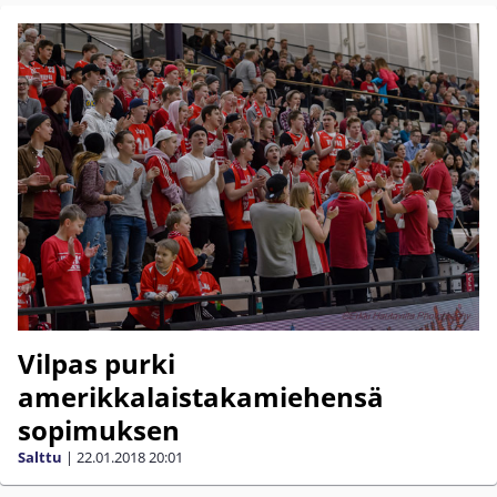
Vilpas purki
amerikkalaistakamiehensä
sopimuksen
Salttu
|
22.01.2018
20:01