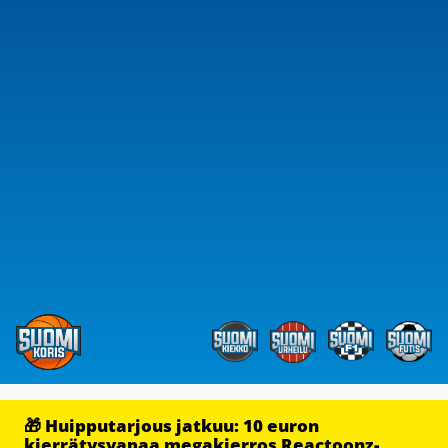
🎁 Huipputarjous jatkuu: 10 euron
kierrätysvapaa megakierros Reactoonz-