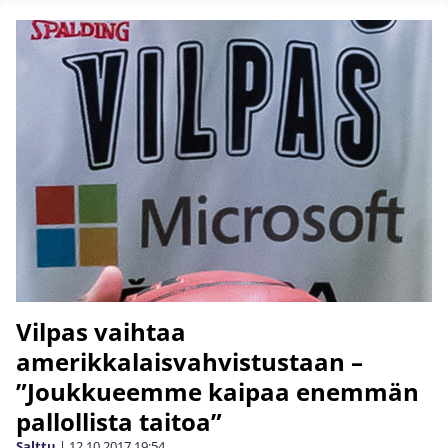
Vilpas vaihtaa
amerikkalaisvahvistustaan –
”Joukkueemme kaipaa enemmän
pallollista taitoa”
Salttu
|
12.10.2017
19:54